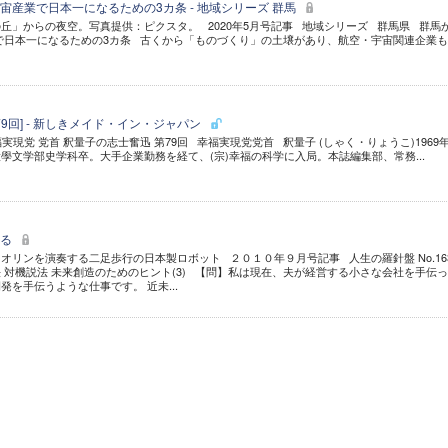
宙産業で日本一になるための3カ条 - 地域シリーズ 群馬
丘」からの夜空。写真提供：ピクスタ。 2020年5月号記事 地域シリーズ 群馬県 群馬
で日本一になるための3カ条 古くから「ものづくり」の土壌があり、航空・宇宙関連企業
79回] - 新しきメイド・イン・ジャパン
福実現党 党首 釈量子の志士奮迅 第79回 幸福実現党党首 釈量子 (しゃく・りょうこ)1969
學文学部史学科卒。大手企業勤務を経て、(宗)幸福の科学に入局。本誌編集部、常務...
なる
オリンを演奏する二足歩行の日本製ロボット ２０１０年９月号記事 人生の羅針盤 No.16
 対機説法 未来創造のためのヒント(3) 【問】私は現在、夫が経営する小さな会社を手伝
を手伝うような仕事です。 近未...