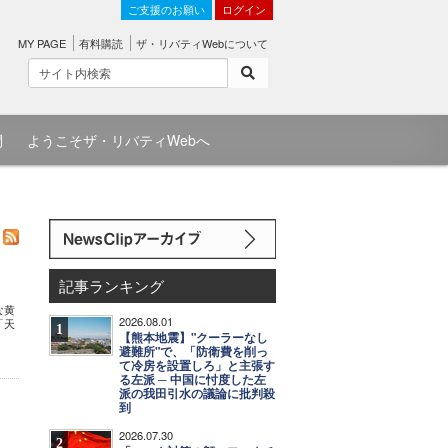
ご支援のお願い
ログイン
MY PAGE
有料購読
ザ・リバティWebについて
問
ようこそザ・リバティWebへ
記事ランキング
な黄
2026.08.01
「天
1
【熊本地震】"クーラーなし
避難所"で、「防衛費を削っ
て冷房を設置しろ」と主張す
る左派 ─ 中国に忖度した左
派の我田引水の議論に批判殺
到
2026.07.30
2