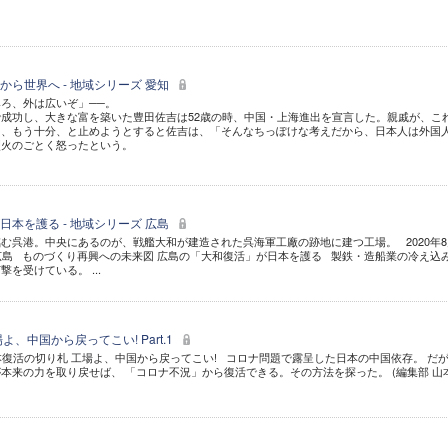
ら世界へ - 地域シリーズ 愛知
ろ、外は広いぞ」──。
成功し、大きな富を築いた豊田佐吉は52歳の時、中国・上海進出を宣言した。親戚が、こ
ら、もう十分、と止めようとすると佐吉は、「そんなちっぽけな考えだから、日本人は外国
烈火のごとく怒ったという。
本を護る - 地域シリーズ 広島
む呉港。中央にあるのが、戦艦大和が建造された呉海軍工廠の跡地に建つ工場。 2020年8
広島 ものづくり再興への未来図 広島の「大和復活」が日本を護る 製鉄・造船業の冷え込
を受けている。 ...
、中国から戻ってこい! Part.1
日本復活の切り札 工場よ、中国から戻ってこい! コロナ問題で露呈した日本の中国依存。 だ
本来の力を取り戻せば、 「コロナ不況」から復活できる。その方法を探った。 (編集部 山