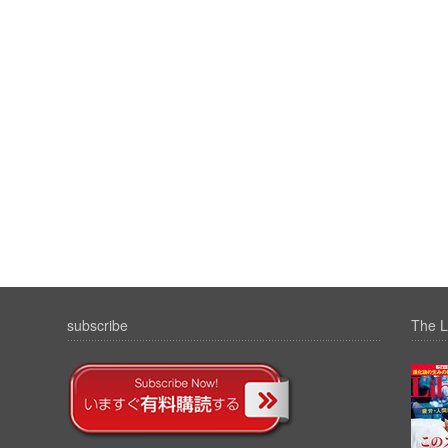
subscribe
The L