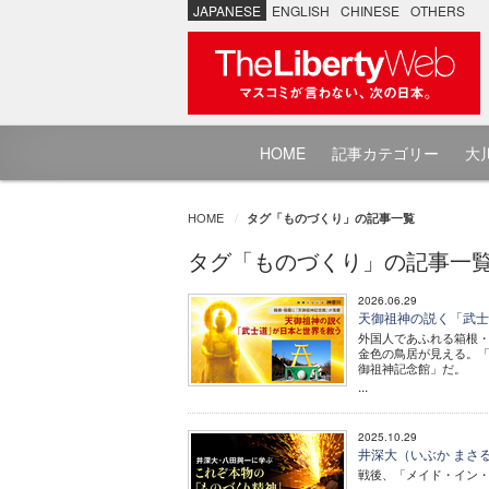
JAPANESE
ENGLISH
CHINESE
OTHERS
HOME
記事カテゴリー
大川
HOME
タグ「ものづくり」の記事一覧
タグ「ものづくり」の記事一
2026.06.29
天御祖神の説く「武士
外国人であふれる箱根
金色の鳥居が見える。
御祖神記念館」だ。
...
2025.10.29
井深大（いぶか まさ
戦後、「メイド・イン