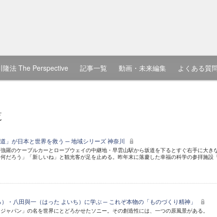
隆法 The Perspective
記事一覧
動画・未来編集
よくある質
覧
道」が日本と世界を救う ─ 地域シリーズ 神奈川
・強羅のケーブルカーとロープウェイの中継地・早雲山駅から坂道を下るとすぐ右手に大き
「何だろう」「新しいね」と観光客が足を止める。昨年末に落慶した幸福の科学の参拝施設
る）・八田與一（はった よいち）に学ぶ ─ これぞ本物の「ものづくり精神」
・ジャパン」の名を世界にとどろかせたソニー。その創造性には、一つの原風景がある。