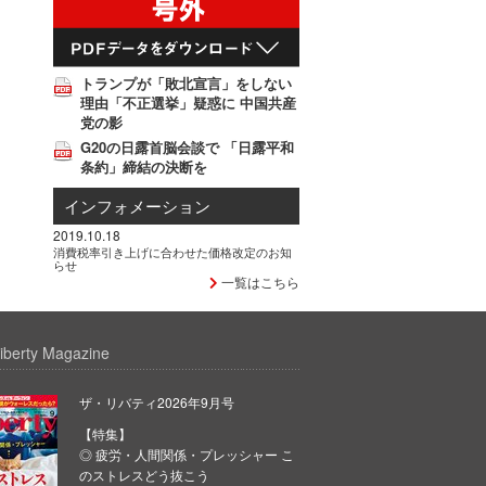
トランプが「敗北宣言」をしない
理由「不正選挙」疑惑に 中国共産
党の影
G20の日露首脳会談で 「日露平和
条約」締結の決断を
インフォメーション
2019.10.18
消費税率引き上げに合わせた価格改定のお知
らせ
一覧はこちら
iberty Magazine
ザ・リバティ2026年9月号
【特集】
◎ 疲労・人間関係・プレッシャー こ
のストレスどう抜こう