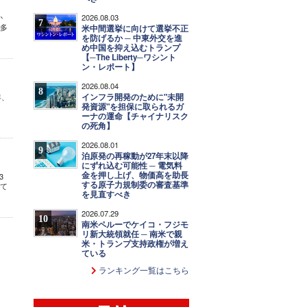
2026.08.03
か
7
も多
米中間選挙に向けて選挙不正
を防げるか ─ 中東外交を進
め中国を抑え込むトランプ
【─The Liberty─ワシント
ン・レポート】
2026.08.04
8
インフラ開発のために"未開
年、
発資源"を担保に取られるガ
ーナの運命【チャイナリスク
の死角】
2026.08.01
9
泊原発の再稼動が27年末以降
にずれ込む可能性 ─ 電気料
金を押し上げ、物価高を助長
3
する原子力規制委の審査基準
って
を見直すべき
2026.07.29
10
南米ペルーでケイコ・フジモ
リ新大統領就任 ─ 南米で親
米・トランプ支持政権が増え
ている
ランキング一覧はこちら