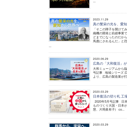
...
2023.11.29
真の繁栄の光を、愛知か
「そこの障子を開けてみ
織機の開発と紡績事業で
どまでになったのだか
馬鹿にされるんだ」と
...
2020.06.29
広島の「大和復活」が日
大和ミュージアムから臨
号記事 地域シリーズ 
より、広島の製造業が打撃
2020.03.29
日本復活の切り札 工場よ
2020年5月号記事 
ものづくり大国・日本が
慧、片岡眞有子) co...
2020.03.29