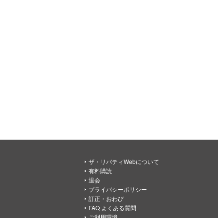
ザ・リバティWebについて
有料購読
退会
プライバシーポリシー
訂正・おわび
FAQ よくある質問
ご利用環境