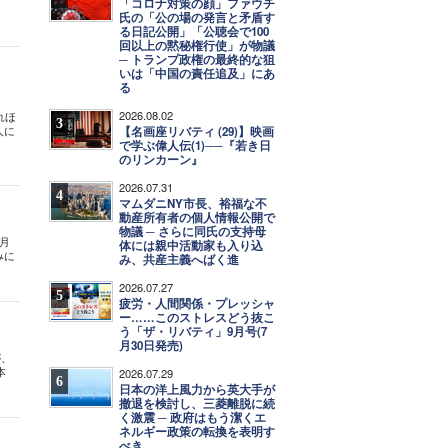
「コロナ対策の顔」ファウチ
氏の「公の場の発言と矛盾す
る日記公開」「公聴会で100
回以上の黙秘権行使」が物議
─ トランプ政権の最終的な狙
いは「中国の責任追及」にあ
る
2026.08.02
れほ
3
人に
【名画座リバティ (29)】映画
で学ぶ偉人伝(1)──『若き日
のリンカーン』
2026.07.31
4
マムダニNY市長、裕福な不
動産所有者の個人情報公開で
物議 ─ さらに同氏の支持母
月
体には親中活動家も入り込
みに
み、共産主義へばく進
2026.07.27
5
疲労・人間関係・プレッシャ
ー……このストレスどう抜こ
う「ザ・リバティ」9月号(7
月30日発売)
が、
本
2026.07.29
6
日本の洋上風力から英大手が
撤退を検討し、三菱離脱に続
く激震 ─ 政府はもう潔くエ
ネルギー政策の転換を表明す
べき