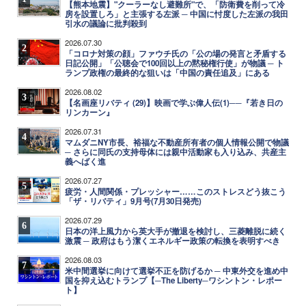
【熊本地震】"クーラーなし避難所"で、「防衛費を削って冷
房を設置しろ」と主張する左派 ─ 中国に忖度した左派の我田
引水の議論に批判殺到
2026.07.30
2
「コロナ対策の顔」ファウチ氏の「公の場の発言と矛盾する
日記公開」「公聴会で100回以上の黙秘権行使」が物議 ─ ト
ランプ政権の最終的な狙いは「中国の責任追及」にある
2026.08.02
3
【名画座リバティ (29)】映画で学ぶ偉人伝(1)──『若き日の
リンカーン』
2026.07.31
4
マムダニNY市長、裕福な不動産所有者の個人情報公開で物議
─ さらに同氏の支持母体には親中活動家も入り込み、共産主
義へばく進
2026.07.27
5
疲労・人間関係・プレッシャー……このストレスどう抜こう
「ザ・リバティ」9月号(7月30日発売)
2026.07.29
6
日本の洋上風力から英大手が撤退を検討し、三菱離脱に続く
激震 ─ 政府はもう潔くエネルギー政策の転換を表明すべき
2026.08.03
7
米中間選挙に向けて選挙不正を防げるか ─ 中東外交を進め中
国を抑え込むトランプ【─The Liberty─ワシントン・レポー
ト】