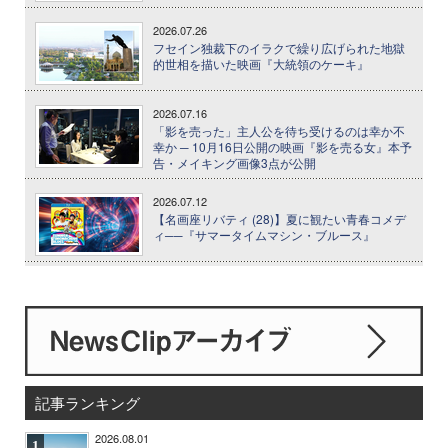
2026.07.26
フセイン独裁下のイラクで繰り広げられた地獄
的世相を描いた映画『大統領のケーキ』
2026.07.16
「影を売った」主人公を待ち受けるのは幸か不
幸か ─ 10月16日公開の映画『影を売る女』本予
告・メイキング画像3点が公開
2026.07.12
【名画座リバティ (28)】夏に観たい青春コメデ
ィ──『サマータイムマシン・ブルース』
記事ランキング
2026.08.01
1