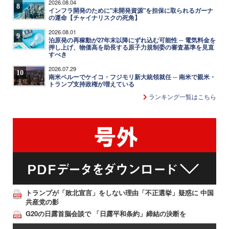
2026.08.04
8
インフラ開発のために"未開発資源"を担保に取られるガーナ
の運命【チャイナリスクの死角】
2026.08.01
9
泊原発の再稼動が27年末以降にずれ込む可能性 ─ 電気料金を
押し上げ、物価高を助長する原子力規制委の審査基準を見直
すべき
2026.07.29
10
南米ペルーでケイコ・フジモリ新大統領就任 ─ 南米で親米・
トランプ支持政権が増えている
ランキング一覧はこちら
トランプが「敗北宣言」をしない理由「不正選挙」疑惑に 中国
共産党の影
G20の日露首脳会談で 「日露平和条約」締結の決断を