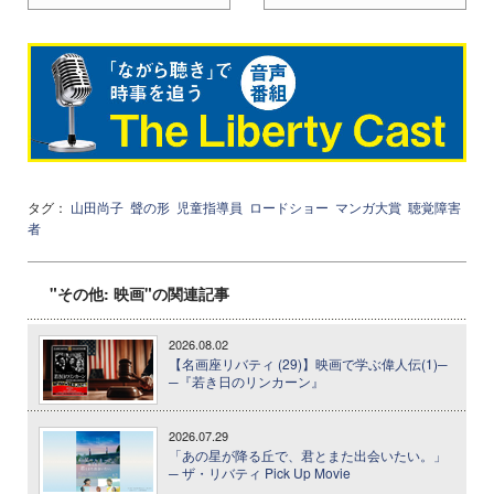
タグ：
山田尚子
聲の形
児童指導員
ロードショー
マンガ大賞
聴覚障害
者
"その他: 映画"の関連記事
2026.08.02
【名画座リバティ (29)】映画で学ぶ偉人伝(1)─
─『若き日のリンカーン』
2026.07.29
「あの星が降る丘で、君とまた出会いたい。」
─ ザ・リバティ Pick Up Movie