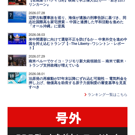
【名画座リバティ (29)】映画で学ぶ偉人伝(1)──『若き日の
リンカーン』
2026.07.28
7
辺野古転覆事故を巡り、海保が遺族の刑事告訴に基づき、同
志社国際高を家宅捜索 ─ 中国と連携した平和活動を進めた
「オール沖縄」に逆風
2026.08.03
8
米中間選挙に向けて選挙不正を防げるか ─ 中東外交を進め中
国を抑え込むトランプ【─The Liberty─ワシントン・レポー
ト】
2026.07.29
9
南米ペルーでケイコ・フジモリ新大統領就任 ─ 南米で親米・
トランプ支持政権が増えている
2026.08.01
10
泊原発の再稼動が27年末以降にずれ込む可能性 ─ 電気料金を
押し上げ、物価高を助長する原子力規制委の審査基準を見直
すべき
ランキング一覧はこちら