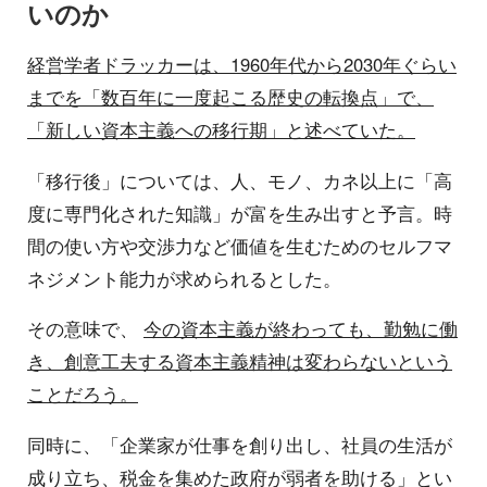
いのか
経営学者ドラッカーは、1960年代から2030年ぐらい
までを「数百年に一度起こる歴史の転換点」で、
「新しい資本主義への移行期」と述べていた。
「移行後」については、人、モノ、カネ以上に「高
度に専門化された知識」が富を生み出すと予言。時
間の使い方や交渉力など価値を生むためのセルフマ
ネジメント能力が求められるとした。
その意味で、
今の資本主義が終わっても、勤勉に働
き、創意工夫する資本主義精神は変わらないという
ことだろう。
同時に、「企業家が仕事を創り出し、社員の生活が
成り立ち、税金を集めた政府が弱者を助ける」とい