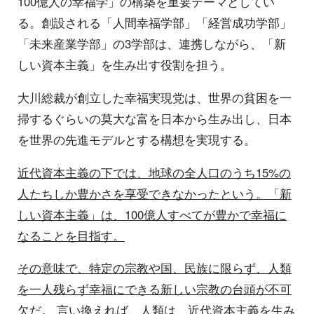
100億人の幸福学」の構築を重要テーマとしてい
る。創設される「人間幸福学部」「経営成功学部」
「未来産業学部」の3学部は、連携しながら、「新
しい資本主義」を生み出す役割を担う。
大川総裁が創立した幸福実現党は、世界の貧困を一
掃するぐらいの莫大な富を日本から生み出し、日本
を世界の先進モデルとする構想を実現する。
近代資本主義の下では、地球の全人口のうち15%の
人たちしか豊かさを享受できなかったという。「新
しい資本主義」は、100億人すべてが豊かで幸福に
なることを目指す。
その意味で、特定の宗教や国、民族に限らず、人類
を一人残らず幸福にできる新しい宗教の台頭が不可
欠だ。
言い換えれば、人類は、近代資本主義を生み