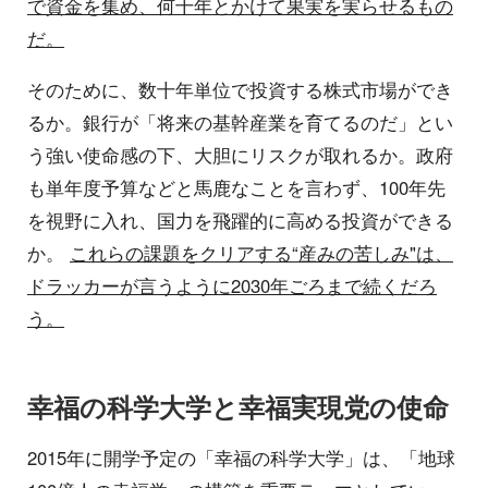
で資金を集め、何十年とかけて果実を実らせるもの
だ。
そのために、数十年単位で投資する株式市場ができ
るか。銀行が「将来の基幹産業を育てるのだ」とい
う強い使命感の下、大胆にリスクが取れるか。政府
も単年度予算などと馬鹿なことを言わず、100年先
を視野に入れ、国力を飛躍的に高める投資ができる
か。
これらの課題をクリアする“産みの苦しみ"は、
ドラッカーが言うように2030年ごろまで続くだろ
う。
幸福の科学大学と幸福実現党の使命
2015年に開学予定の「幸福の科学大学」は、「地球