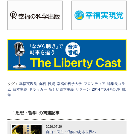
タグ：
幸福実現党
食料
投資
幸福の科学大学
フロンティア
編集長コラ
ム
資本主義
ドラッカー
新しい資本主義
リターン
2014年6月号記事
戦
争
"思想・哲学"の関連記事
2026.07.29
自由・民主・信仰のある世界へ