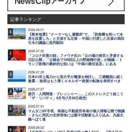
記事ランキング
2026.08.01
1
【熊本地震】"クーラーなし避難所"で、「防衛費を削って冷
房を設置しろ」と主張する左派 ─ 中国に忖度した左派の我田
引水の議論に批判殺到
2026.07.30
2
「コロナ対策の顔」ファウチ氏の「公の場の発言と矛盾する
日記公開」「公聴会で100回以上の黙秘権行使」が物議 ─ ト
ランプ政権の最終的な狙いは「中国の責任追及」にある
2026.07.29
3
日本の洋上風力から英大手が撤退を検討し、三菱離脱に続く
激震 ─ 政府はもう潔くエネルギー政策の転換を表明すべき
2026.07.27
4
疲労・人間関係・プレッシャー……このストレスどう抜こう
「ザ・リバティ」9月号(7月30日発売)
2026.07.31
5
マムダニNY市長、裕福な不動産所有者の個人情報公開で物議
─ さらに同氏の支持母体には親中活動家も入り込み、共産主
義へばく進
2026.08.02
6