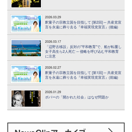
2026.03.29
釈量子の宗教立国を目指して [第2回] ─ 共産党宣
言を永遠に葬り去る『幸福実現党宣言』(後編)
2026.03.17
「辺野古移設」反対の"平和教育"で、船が転覆し
女子高生ら2人死亡 ─ 侵略を呼び込む平和教育
に注意
2026.02.27
釈量子の宗教立国を目指して [第1回] ─ 共産党宣
言を永遠に葬り去る『幸福実現党宣言』(前編)
2026.01.29
ポパーの「開かれた社会」はなぜ問題か