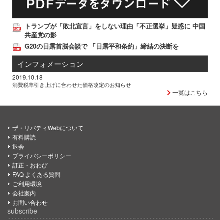
トランプが「敗北宣言」をしない理由「不正選挙」疑惑に 中国
共産党の影
G20の日露首脳会談で 「日露平和条約」締結の決断を
インフォメーション
2019.10.18
消費税率引き上げに合わせた価格改定のお知らせ
一覧はこちら
ザ・リバティWebについて
有料購読
退会
プライバシーポリシー
訂正・おわび
FAQ よくある質問
ご利用環境
会社案内
お問い合わせ
subscribe