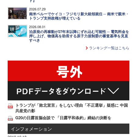
ト】
2026.07.29
9
南米ペルーでケイコ・フジモリ新大統領就任 ─ 南米で親米・
トランプ支持政権が増えている
2026.08.01
10
泊原発の再稼動が27年末以降にずれ込む可能性 ─ 電気料金を
押し上げ、物価高を助長する原子力規制委の審査基準を見直
すべき
ランキング一覧はこちら
トランプが「敗北宣言」をしない理由「不正選挙」疑惑に 中国
共産党の影
G20の日露首脳会談で 「日露平和条約」締結の決断を
インフォメーション
2019.10.18