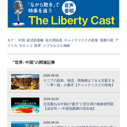
タグ：
中国
経済的侵略
佐久間拓真
チャイナリスクの死角
債務の罠
ア
フリカ
モロッコ
租界
ジブラルタル海峡
"世界: 中国"の関連記事
2026.08.06
ケニアの財政、物流、情報網までをも支配する
「一帯一路」の毒牙【チャイナリスクの死角】
2026.08.05
交流重ねる中朝の"蜜月"と習主席の後継者問題
【澁谷司──中国包囲網の現在地】
2026.08.04