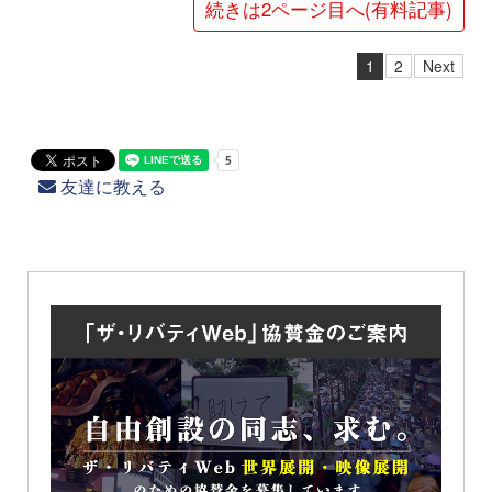
続きは2ページ目へ(有料記事)
1
2
Next
友達に教える