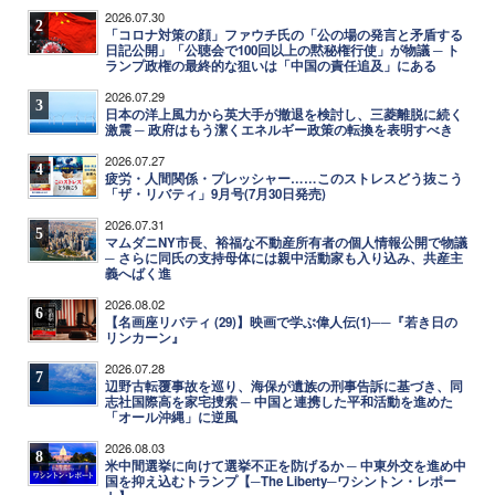
2026.07.30
2
「コロナ対策の顔」ファウチ氏の「公の場の発言と矛盾する
日記公開」「公聴会で100回以上の黙秘権行使」が物議 ─ ト
ランプ政権の最終的な狙いは「中国の責任追及」にある
2026.07.29
3
日本の洋上風力から英大手が撤退を検討し、三菱離脱に続く
激震 ─ 政府はもう潔くエネルギー政策の転換を表明すべき
2026.07.27
4
疲労・人間関係・プレッシャー……このストレスどう抜こう
「ザ・リバティ」9月号(7月30日発売)
2026.07.31
5
マムダニNY市長、裕福な不動産所有者の個人情報公開で物議
─ さらに同氏の支持母体には親中活動家も入り込み、共産主
義へばく進
2026.08.02
6
【名画座リバティ (29)】映画で学ぶ偉人伝(1)──『若き日の
リンカーン』
2026.07.28
7
辺野古転覆事故を巡り、海保が遺族の刑事告訴に基づき、同
志社国際高を家宅捜索 ─ 中国と連携した平和活動を進めた
「オール沖縄」に逆風
2026.08.03
8
米中間選挙に向けて選挙不正を防げるか ─ 中東外交を進め中
国を抑え込むトランプ【─The Liberty─ワシントン・レポー