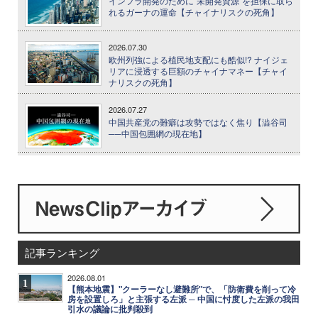
インフラ開発のために"未開発資源"を担保に取ら
れるガーナの運命【チャイナリスクの死角】
2026.07.30
欧州列強による植民地支配にも酷似!? ナイジェ
リアに浸透する巨額のチャイナマネー【チャイ
ナリスクの死角】
2026.07.27
中国共産党の難癖は攻勢ではなく焦り【澁谷司
──中国包囲網の現在地】
記事ランキング
2026.08.01
1
【熊本地震】"クーラーなし避難所"で、「防衛費を削って冷
房を設置しろ」と主張する左派 ─ 中国に忖度した左派の我田
引水の議論に批判殺到