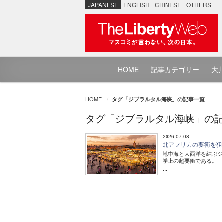
JAPANESE
ENGLISH
CHINESE
OTHERS
HOME
記事カテゴリー
大川
HOME
タグ「ジブラルタル海峡」の記事一覧
タグ「ジブラルタル海峡」の
2026.07.08
北アフリカの要衝を狙
地中海と大西洋を結ぶ
学上の超要衝である。
...