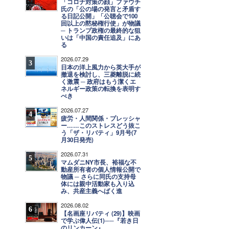
「コロナ対策の顔」ファウチ
氏の「公の場の発言と矛盾す
る日記公開」「公聴会で100
回以上の黙秘権行使」が物議
─ トランプ政権の最終的な狙
いは「中国の責任追及」にあ
る
2026.07.29
3
日本の洋上風力から英大手が
撤退を検討し、三菱離脱に続
く激震 ─ 政府はもう潔くエ
ネルギー政策の転換を表明す
べき
2026.07.27
4
疲労・人間関係・プレッシャ
ー……このストレスどう抜こ
う「ザ・リバティ」9月号(7
月30日発売)
2026.07.31
5
マムダニNY市長、裕福な不
動産所有者の個人情報公開で
物議 ─ さらに同氏の支持母
体には親中活動家も入り込
み、共産主義へばく進
2026.08.02
6
【名画座リバティ (29)】映画
で学ぶ偉人伝(1)──『若き日
のリンカーン』