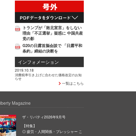
トランプが「敗北宣言」をしない
理由「不正選挙」疑惑に 中国共産
党の影
G20の日露首脳会談で 「日露平和
条約」締結の決断を
インフォメーション
2019.10.18
消費税率引き上げに合わせた価格改定のお知
らせ
一覧はこちら
iberty Magazine
ザ・リバティ2026年9月号
【特集】
◎ 疲労・人間関係・プレッシャー こ