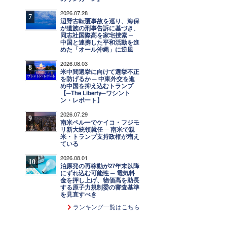
2026.07.28
7
辺野古転覆事故を巡り、海保
が遺族の刑事告訴に基づき、
同志社国際高を家宅捜索 ─
中国と連携した平和活動を進
めた「オール沖縄」に逆風
2026.08.03
8
米中間選挙に向けて選挙不正
を防げるか ─ 中東外交を進
め中国を抑え込むトランプ
【─The Liberty─ワシント
ン・レポート】
2026.07.29
9
南米ペルーでケイコ・フジモ
リ新大統領就任 ─ 南米で親
米・トランプ支持政権が増え
ている
2026.08.01
10
泊原発の再稼動が27年末以降
にずれ込む可能性 ─ 電気料
金を押し上げ、物価高を助長
する原子力規制委の審査基準
を見直すべき
ランキング一覧はこちら