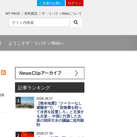
ご支援のお願い
ログイン
MY PAGE
有料購読
ザ・リバティWebについて
問
ようこそザ・リバティWebへ
記事ランキング
地政
2026.08.01
1
【熊本地震】"クーラーなし
避難所"で、「防衛費を削っ
て冷房を設置しろ」と主張す
る左派 ─ 中国に忖度した左
派の我田引水の議論に批判殺
到
2026.07.30
2