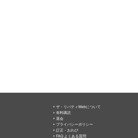
ザ・リバティWebについて
有料購読
退会
プライバシーポリシー
訂正・おわび
FAQ よくある質問