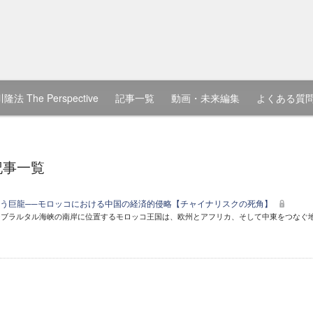
隆法 The Perspective
記事一覧
動画・未来編集
よくある質
記事一覧
う巨龍──モロッコにおける中国の経済的侵略【チャイナリスクの死角】
ジブラルタル海峡の南岸に位置するモロッコ王国は、欧州とアフリカ、そして中東をつなぐ