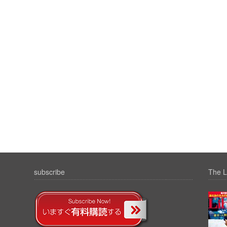
subscribe
The L