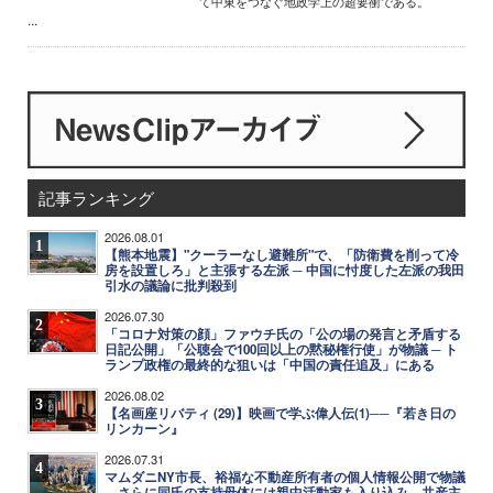
て中東をつなぐ地政学上の超要衝である。
...
記事ランキング
2026.08.01
1
【熊本地震】"クーラーなし避難所"で、「防衛費を削って冷
房を設置しろ」と主張する左派 ─ 中国に忖度した左派の我田
引水の議論に批判殺到
2026.07.30
2
「コロナ対策の顔」ファウチ氏の「公の場の発言と矛盾する
日記公開」「公聴会で100回以上の黙秘権行使」が物議 ─ ト
ランプ政権の最終的な狙いは「中国の責任追及」にある
2026.08.02
3
【名画座リバティ (29)】映画で学ぶ偉人伝(1)──『若き日の
リンカーン』
2026.07.31
4
マムダニNY市長、裕福な不動産所有者の個人情報公開で物議
─ さらに同氏の支持母体には親中活動家も入り込み、共産主