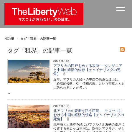
HOME
タグ「租界」の記事一覧
タグ「租界」の記事一覧
2026.07.15
アフリカの門戸をめぐる攻防──タンザニア
と中国の経済的依存【チャイナリスクの死
角】
近年、アフリカ大陸への中国の急激な進出は、
「経済的侵略」や「債務の罠」という言葉ととも
に語られることが多い。
...
2026.07.08
北アフリカの要衝を狙う巨龍──モロッコに
おける中国の経済的侵略【チャイナリスクの
死角】
地中海と大西洋を結ぶジブラルタル海峡の南岸に
位置するモロッコ王国は、欧州とアフリカ、そし