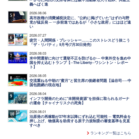
義へばく進
2026.08.06
5
高市政権の消費減税決定に、"公約に掲げていた"はずの与野
党が猛反発 ─ 一歩前進ではあるが「小さな政府」にはほど遠
い
2026.07.27
6
疲労・人間関係・プレッシャー……このストレスどう抜こう
「ザ・リバティ」9月号(7月30日発売)
2026.08.03
7
米中間選挙に向けて選挙不正を防げるか ─ 中東外交を進め中
国を抑え込むトランプ【─The Liberty─ワシントン・レポー
ト】
2026.08.05
8
交流重ねる中朝の"蜜月"と習主席の後継者問題【澁谷司──中
国包囲網の現在地】
2026.08.04
9
インフラ開発のために"未開発資源"を担保に取られるガーナ
の運命【チャイナリスクの死角】
2026.08.01
10
泊原発の再稼動が27年末以降にずれ込む可能性 ─ 電気料金を
押し上げ、物価高を助長する原子力規制委の審査基準を見直
すべき
ランキング一覧はこちら