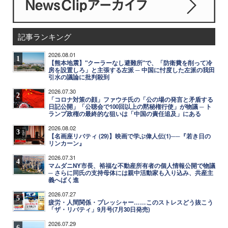
記事ランキング
2026.08.01
1
【熊本地震】"クーラーなし避難所"で、「防衛費を削って冷
房を設置しろ」と主張する左派 ─ 中国に忖度した左派の我田
引水の議論に批判殺到
2026.07.30
2
「コロナ対策の顔」ファウチ氏の「公の場の発言と矛盾する
日記公開」「公聴会で100回以上の黙秘権行使」が物議 ─ ト
ランプ政権の最終的な狙いは「中国の責任追及」にある
2026.08.02
3
【名画座リバティ (29)】映画で学ぶ偉人伝(1)──『若き日の
リンカーン』
2026.07.31
4
マムダニNY市長、裕福な不動産所有者の個人情報公開で物議
─ さらに同氏の支持母体には親中活動家も入り込み、共産主
義へばく進
2026.07.27
5
疲労・人間関係・プレッシャー……このストレスどう抜こう
「ザ・リバティ」9月号(7月30日発売)
2026.07.29
6