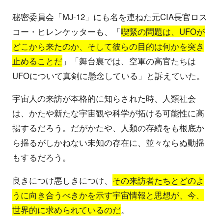
秘密委員会「MJ‐12」にも名を連ねた元CIA長官ロス
コー・ヒレンケッターも、「
喫緊の問題は、UFOが
どこから来たのか、そして彼らの目的は何かを突き
止めることだ
」「舞台裏では、空軍の高官たちは
UFOについて真剣に懸念している」と訴えていた。
宇宙人の来訪が本格的に知らされた時、人類社会
は、かたや新たな宇宙観や科学が拓ける可能性に高
揚するだろう。だがかたや、人類の存続をも根底か
ら揺るがしかねない未知の存在に、並々ならぬ動揺
もするだろう。
良きにつけ悪しきにつけ、
その来訪者たちとどのよ
うに向き合うべきかを示す宇宙情報と思想が、今、
世界的に求められているのだ
。