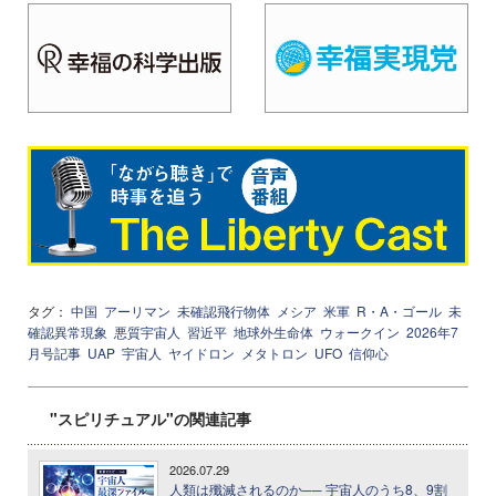
タグ：
中国
アーリマン
未確認飛行物体
メシア
米軍
R・A・ゴール
未
確認異常現象
悪質宇宙人
習近平
地球外生命体
ウォークイン
2026年7
月号記事
UAP
宇宙人
ヤイドロン
メタトロン
UFO
信仰心
"スピリチュアル"の関連記事
2026.07.29
人類は殲滅されるのか── 宇宙人のうち8、9割