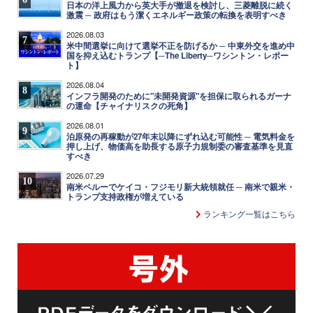
日本の洋上風力から英大手が撤退を検討し、三菱離脱に続く
激震 ─ 政府はもう潔くエネルギー政策の転換を表明すべき
2026.08.03
7
米中間選挙に向けて選挙不正を防げるか ─ 中東外交を進め中
国を抑え込むトランプ【─The Liberty─ワシントン・レポー
ト】
2026.08.04
8
インフラ開発のために"未開発資源"を担保に取られるガーナ
の運命【チャイナリスクの死角】
2026.08.01
9
泊原発の再稼動が27年末以降にずれ込む可能性 ─ 電気料金を
押し上げ、物価高を助長する原子力規制委の審査基準を見直
すべき
2026.07.29
10
南米ペルーでケイコ・フジモリ新大統領就任 ─ 南米で親米・
トランプ支持政権が増えている
ランキング一覧はこちら