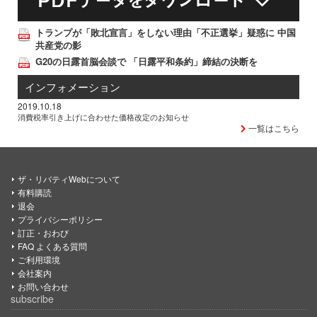
トランプが「敗北宣言」をしない理由「不正選挙」疑惑に 中国
共産党の影
G20の日露首脳会談で 「日露平和条約」締結の決断を
インフォメーション
2019.10.18
消費税率引き上げに合わせた価格改定のお知らせ
一覧はこちら
ザ・リバティWebについて
有料購読
退会
プライバシーポリシー
訂正・おわび
FAQ よくある質問
ご利用環境
会社案内
お問い合わせ
subscribe