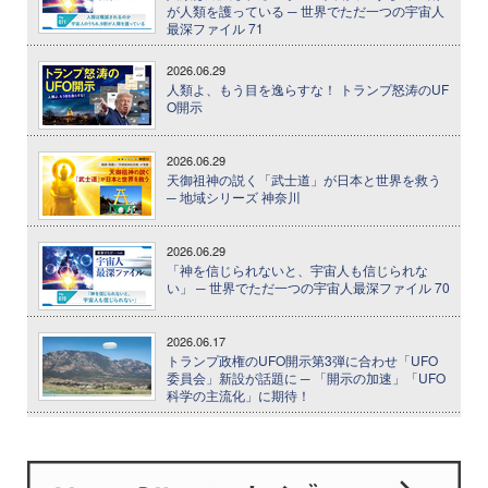
が人類を護っている ─ 世界でただ一つの宇宙人
最深ファイル 71
2026.06.29
人類よ、もう目を逸らすな！ トランプ怒涛のUF
O開示
2026.06.29
天御祖神の説く「武士道」が日本と世界を救う
─ 地域シリーズ 神奈川
2026.06.29
「神を信じられないと、宇宙人も信じられな
い」 ─ 世界でただ一つの宇宙人最深ファイル 70
2026.06.17
トランプ政権のUFO開示第3弾に合わせ「UFO
委員会」新設が話題に ─ 「開示の加速」「UFO
科学の主流化」に期待！