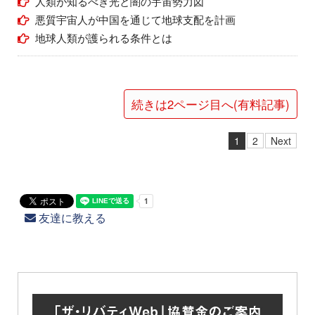
人類が知るべき光と闇の宇宙勢力図
悪質宇宙人が中国を通じて地球支配を計画
地球人類が護られる条件とは
続きは2ページ目へ(有料記事)
1
2
Next
友達に教える