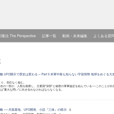
隆法 The Perspective
記事一覧
動画・未来編集
よくある質
覧
 UFO開示で歴史は変わる ─ Part 3 米軍中枢も知らない宇宙情勢 地球をめぐる大
より、否応なく進む。
在の一部が、人類を観察し、主要国"深部"と秘密の軍事協定を結んでいる──このことが白
は"重大な問い"に向き合わなければならなくなる。
略 ──月面基地、UFO開発、小説『三体』の暗示