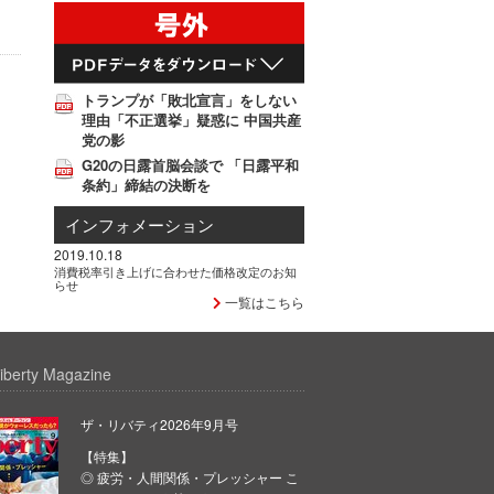
トランプが「敗北宣言」をしない
理由「不正選挙」疑惑に 中国共産
党の影
G20の日露首脳会談で 「日露平和
条約」締結の決断を
インフォメーション
2019.10.18
消費税率引き上げに合わせた価格改定のお知
らせ
一覧はこちら
iberty Magazine
ザ・リバティ2026年9月号
【特集】
◎ 疲労・人間関係・プレッシャー こ