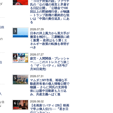
「コロナ対策の顔」ファウチ
ダ
氏の「公の場の発言と矛盾す
る日記公開」「公聴会で100
回以上の黙秘権行使」が物議
─ トランプ政権の最終的な狙
いは「中国の責任追及」にあ
る
Q推
2026.07.29
3
日本の洋上風力から英大手が
撤退を検討し、三菱離脱に続
集の
く激震 ─ 政府はもう潔くエ
ネルギー政策の転換を表明す
べき
2026.07.27
4
疲労・人間関係・プレッシャ
ー……このストレスどう抜こ
指
う「ザ・リバティ」9月号(7
月30日発売)
2026.07.31
5
マムダニNY市長、裕福な不
動産所有者の個人情報公開で
物議 ─ さらに同氏の支持母
体には親中活動家も入り込
人
み、共産主義へばく進
2026.08.02
を信
6
【名画座リバティ (29)】映画
な
で学ぶ偉人伝(1)──『若き日
のリンカーン』