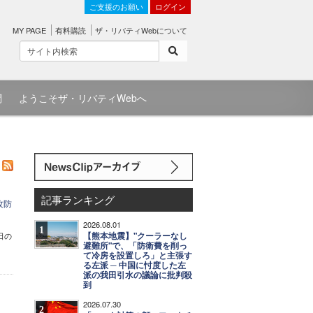
ご支援のお願い
ログイン
MY PAGE
有料購読
ザ・リバティWebについて
問
ようこそザ・リバティWebへ
記事ランキング
攻防
2026.08.01
1
【熊本地震】"クーラーなし
日の
避難所"で、「防衛費を削っ
て冷房を設置しろ」と主張す
る左派 ─ 中国に忖度した左
派の我田引水の議論に批判殺
到
2026.07.30
2