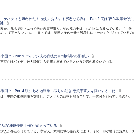
ケネディも狙われた！ 歴史に介入する邪悪なる存在 - Part 3 実は"反仏教革命"だ
の謎
教を、各地で揺さぶって来た悪質宇宙人。その魔の手は、わが国にも及んでいる。『小説 
』においてアーリマンは、「日本では、聖徳太子の一族を皆殺しにさせた」とも語っているの
国？ - Part 3 バイデン氏の背後にも"地球外"の影響が
宇宙存在はバイデン米大統領にも影響を与えているという証言が相次いでいる。
米国？ - Part 4 現にある地球乗っ取りの動き 悪質宇宙人を阻止するには
在は、中国の軍事開発を支援し、アメリカの戦争を煽ることで、一体何を狙っているのか。
宙人の"地球侵略工作"が始まっている
に2人が存在を信じている、宇宙人。大川総裁の霊能力により、その一部が地球に飛来し、