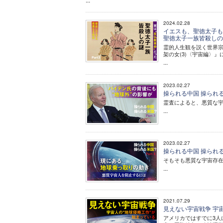
2024.02.28
イエスも、聖徳太子も、
聖徳太子一族皆殺し
霊的人生観を説く世界宗
架の女(3)〈宇宙編〉
...
2023.02.27
操られる中国 操られる米
霊査によると、悪質な
...
2023.02.27
操られる中国 操られる
そもそも悪質な宇宙存
...
2021.07.29
見えない宇宙戦争 宇
アメリカではすでに3人