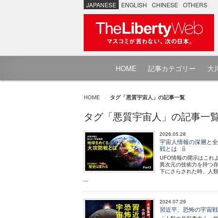
JAPANESE
ENGLISH
CHINESE
OTHERS
HOME
記事カテゴリー
大川
HOME
タグ「悪質宇宙人」の記事一覧
タグ「悪質宇宙人」の記事一
2026.05.28
宇宙人情報の深層と全貌
戦とは
UFO情報の開示はこれ
異次元の技術力を持つ存
下にさらされた時、人類
...
2024.07.29
習近平、恐怖の宇宙戦