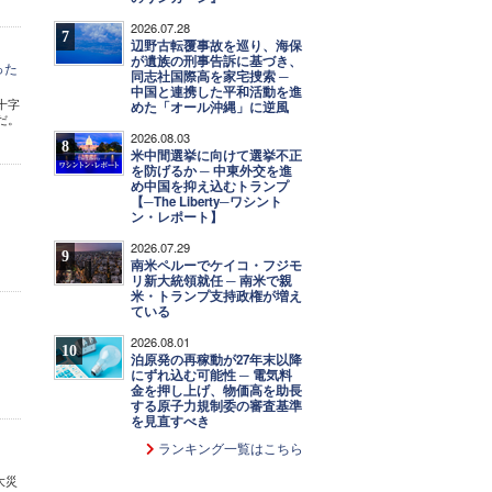
2026.07.28
7
辺野古転覆事故を巡り、海保
が遺族の刑事告訴に基づき、
った
同志社国際高を家宅捜索 ─
中国と連携した平和活動を進
十字
めた「オール沖縄」に逆風
だ。
2026.08.03
8
米中間選挙に向けて選挙不正
を防げるか ─ 中東外交を進
め中国を抑え込むトランプ
【─The Liberty─ワシント
ン・レポート】
2026.07.29
9
南米ペルーでケイコ・フジモ
リ新大統領就任 ─ 南米で親
米・トランプ支持政権が増え
ている
2026.08.01
10
泊原発の再稼動が27年末以降
にずれ込む可能性 ─ 電気料
金を押し上げ、物価高を助長
する原子力規制委の審査基準
を見直すべき
ランキング一覧はこちら
大災