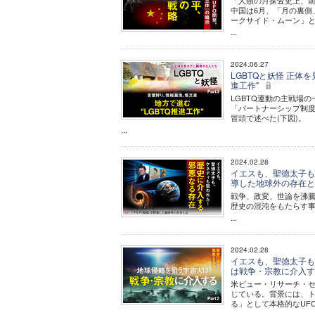
「人類の月探査史上、
中国は6月、「月の裏側
ークサイド・ムーン」
...
2024.06.27
LGBTQと妖怪 正体を
進工作"
LGBTQ運動の主戦場
「パートナーシップ制度
冒頭で述べた(下図)。
...
2024.02.28
イエスも、聖徳太子も、
導した地球外の存在
戦争、政変、世論を沸騰
歴史の混沌をもたらす
...
2024.02.28
イエスも、聖徳太子も、
は戦争・宗教に介入
米ピュー・リサーチ・セ
じている。背景には、ト
る」として本格的なUF
...