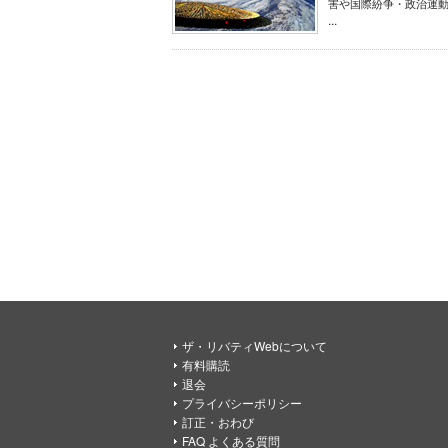
害や国際紛争・政治運
...
ザ・リバティWebについて
有料購読
退会
プライバシーポリシー
訂正・おわび
FAQ よくある質問