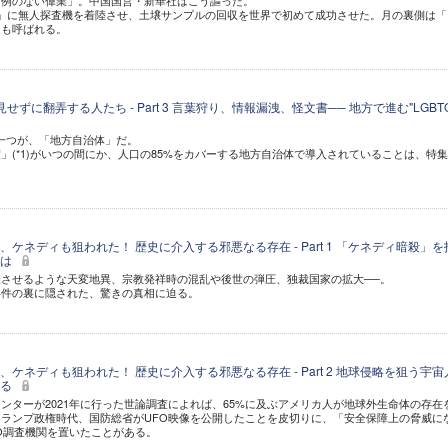
前例のない偉業」。中国国営・新華社はこう謳った。
」に無人探査機を着陸させ、土壌サンプルの回収を世界で初めて成功させた。月の裏側は「
とも呼ばれる。
見せずに翻弄する人たち - Part 3 言葉狩り、情報漏洩、怪文書── 地方で進む"LGBT
の一つが、「地方自治体」だ。
」(*1)がいつの間にか、人口の85%をカバーする地方自治体で導入されていることは、特
ケネディも狙われた！ 歴史に介入する邪悪なる存在 - Part 1 「ケネディ暗殺」を
とは
させるような天変地異、宗教発祥時の混乱や後世の弾圧、独裁国家の拡大──。
事件の裏に隠された、驚きの真相に迫る。
ケネディも狙われた！ 歴史に介入する邪悪なる存在 - Part 2 地球侵略を狙う宇宙
する
ンターが2021年に行った世論調査によれば、65%に及ぶアメリカ人が地球外生命体の存在
ランプ政権時代、国防総省がUFO映像を公開したことを皮切りに、「安全保障上の脅威に
O調査機関を置いたことがある。