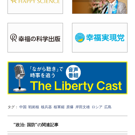
タグ：
中国
戦術核
核兵器
核軍縮
原爆
岸田文雄
ロシア
広島
"政治: 国防"の関連記事