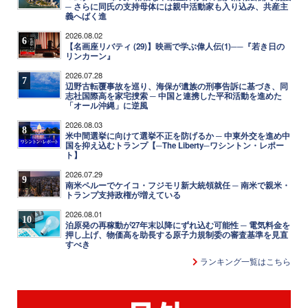
─ さらに同氏の支持母体には親中活動家も入り込み、共産主
義へばく進
2026.08.02
6
【名画座リバティ (29)】映画で学ぶ偉人伝(1)──『若き日の
リンカーン』
2026.07.28
7
辺野古転覆事故を巡り、海保が遺族の刑事告訴に基づき、同
志社国際高を家宅捜索 ─ 中国と連携した平和活動を進めた
「オール沖縄」に逆風
2026.08.03
8
米中間選挙に向けて選挙不正を防げるか ─ 中東外交を進め中
国を抑え込むトランプ【─The Liberty─ワシントン・レポー
ト】
2026.07.29
9
南米ペルーでケイコ・フジモリ新大統領就任 ─ 南米で親米・
トランプ支持政権が増えている
2026.08.01
10
泊原発の再稼動が27年末以降にずれ込む可能性 ─ 電気料金を
押し上げ、物価高を助長する原子力規制委の審査基準を見直
すべき
ランキング一覧はこちら