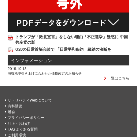
トランプが「敗北宣言」をしない理由「不正選挙」疑惑に 中国
共産党の影
G20の日露首脳会談で 「日露平和条約」締結の決断を
インフォメーション
2019.10.18
消費税率引き上げに合わせた価格改定のお知らせ
一覧はこちら
ザ・リバティWebについて
有料購読
退会
プライバシーポリシー
訂正・おわび
FAQ よくある質問
ご利用環境