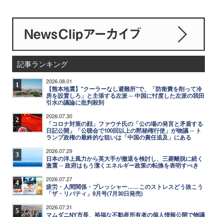
記事ランキング
2026.08.01
1
【熊本地震】"クーラーなし避難所"で、「防衛費を削って冷
房を設置しろ」と主張する左派 ─ 中国に忖度した左派の我田
引水の議論に批判殺到
2026.07.30
2
「コロナ対策の顔」ファウチ氏の「公の場の発言と矛盾する
日記公開」「公聴会で100回以上の黙秘権行使」が物議 ─ ト
ランプ政権の最終的な狙いは「中国の責任追及」にある
2026.07.29
3
日本の洋上風力から英大手が撤退を検討し、三菱離脱に続く
激震 ─ 政府はもう潔くエネルギー政策の転換を表明すべき
2026.07.27
4
疲労・人間関係・プレッシャー……このストレスどう抜こう
「ザ・リバティ」9月号(7月30日発売)
2026.07.31
5
マムダニNY市長、裕福な不動産所有者の個人情報公開で物議