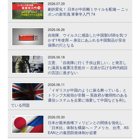
2026.07.29
劇的変化！ 日本が中距離ミサイルを配備 ─ ニッ
ポンの新常識 軍事学入門 74
2026.06.26
自衛隊、ウイルスに感染した中国製USBを気づ
かず1年使用 ─ 身近にあふれる中国製品が安全
保障の穴となる
2026.06.18
立憲、「自衛隊に行く子供は貧しい」と発言し
た議員を厳重注意処分 ─ 左派が広げる時代錯誤
の言説に過ぎない
2026.06.11
「イギリスが中国のように振る舞っている」と
トランプ大統領が非難 ─ 英政府が脆弱性のある
通信システムを企業に強要して中国などを利し
ている問題
2026.05.30
日本が親米政権フィリピンとの関係を強化し、
「日米比」体制を構築へ ─ アメリカ、台湾、AS
EANとの集団防衛体制が必要