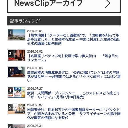
記事ランキング
2026.08.01
1
【熊本地震】"クーラーなし避難所"で、「防衛費を削って冷
房を設置しろ」と主張する左派 ─ 中国に忖度した左派の我田
引水の議論に批判殺到
2026.08.02
2
【名画座リバティ (29)】映画で学ぶ偉人伝(1)──『若き日の
リンカーン』
2026.08.06
3
高市政権の消費減税決定に、"公約に掲げていた"はずの与野
党が猛反発 ─ 一歩前進ではあるが「小さな政府」にはほど遠
い
2026.07.27
4
疲労・人間関係・プレッシャー……このストレスどう抜こう
「ザ・リバティ」9月号(7月30日発売)
2026.08.07
5
米調査会社、世界10万台の中国製無線ルーターに「バックド
ア」が組み込まれていると公表 ─ サプライチェーンの脱中国
化が顧客の信頼になる時代
2026.07.31
6