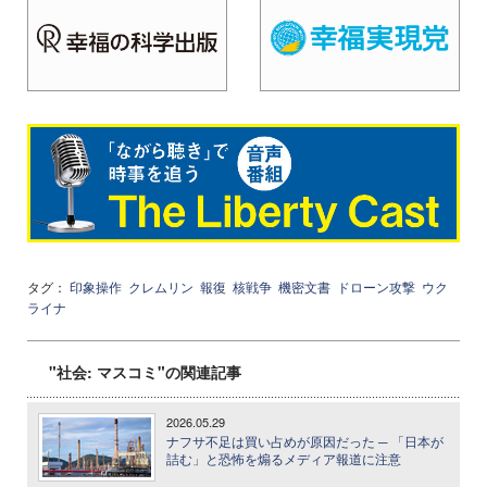
タグ：
印象操作
クレムリン
報復
核戦争
機密文書
ドローン攻撃
ウク
ライナ
"社会: マスコミ"の関連記事
2026.05.29
ナフサ不足は買い占めが原因だった ─ 「日本が
詰む」と恐怖を煽るメディア報道に注意