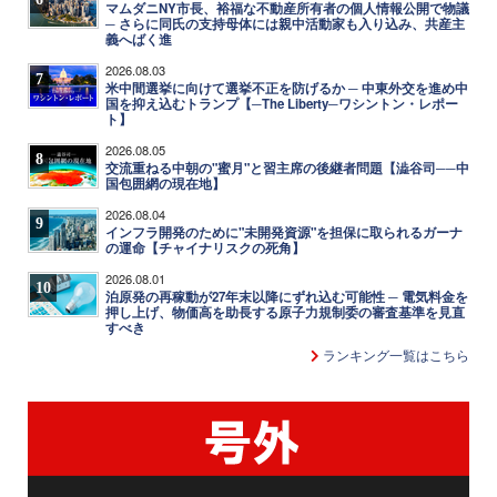
マムダニNY市長、裕福な不動産所有者の個人情報公開で物議
─ さらに同氏の支持母体には親中活動家も入り込み、共産主
義へばく進
2026.08.03
7
米中間選挙に向けて選挙不正を防げるか ─ 中東外交を進め中
国を抑え込むトランプ【─The Liberty─ワシントン・レポー
ト】
2026.08.05
8
交流重ねる中朝の"蜜月"と習主席の後継者問題【澁谷司──中
国包囲網の現在地】
2026.08.04
9
インフラ開発のために"未開発資源"を担保に取られるガーナ
の運命【チャイナリスクの死角】
2026.08.01
10
泊原発の再稼動が27年末以降にずれ込む可能性 ─ 電気料金を
押し上げ、物価高を助長する原子力規制委の審査基準を見直
すべき
ランキング一覧はこちら