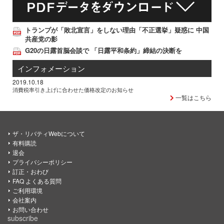
トランプが「敗北宣言」をしない理由「不正選挙」疑惑に 中国
共産党の影
G20の日露首脳会談で 「日露平和条約」締結の決断を
インフォメーション
2019.10.18
消費税率引き上げに合わせた価格改定のお知らせ
一覧はこちら
ザ・リバティWebについて
有料購読
退会
プライバシーポリシー
訂正・おわび
FAQ よくある質問
ご利用環境
会社案内
お問い合わせ
subscribe