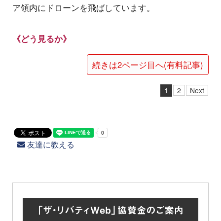
ア領内にドローンを飛ばしています。
《どう見るか》
続きは2ページ目へ(有料記事)
1
2
Next
友達に教える