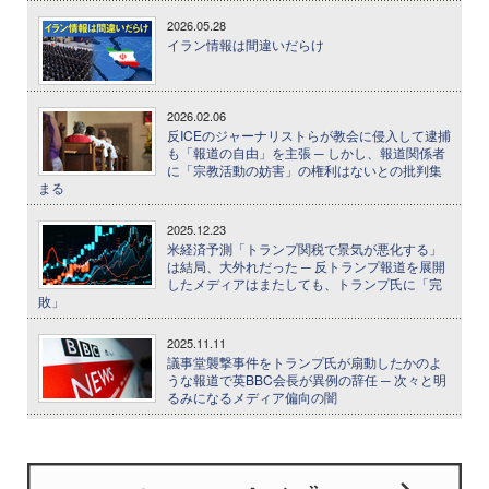
2026.05.28
イラン情報は間違いだらけ
2026.02.06
反ICEのジャーナリストらが教会に侵入して逮捕
も「報道の自由」を主張 ─ しかし、報道関係者
に「宗教活動の妨害」の権利はないとの批判集
まる
2025.12.23
米経済予測「トランプ関税で景気が悪化する」
は結局、大外れだった ─ 反トランプ報道を展開
したメディアはまたしても、トランプ氏に「完
敗」
2025.11.11
議事堂襲撃事件をトランプ氏が扇動したかのよ
うな報道で英BBC会長が異例の辞任 ─ 次々と明
るみになるメディア偏向の闇