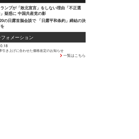
トランプが「敗北宣言」をしない理由「不正選
」疑惑に 中国共産党の影
20の日露首脳会談で 「日露平和条約」締結の決
断を
ンフォメーション
0.18
率引き上げに合わせた価格改定のお知らせ
一覧はこちら