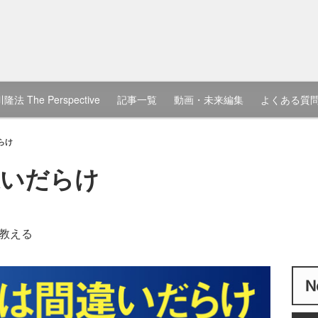
隆法 The Perspective
記事一覧
動画・未来編集
よくある質
らけ
違いだらけ
教える