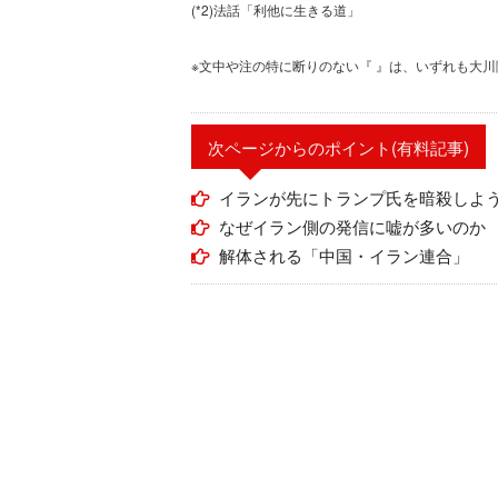
(*2)法話「利他に生きる道」
※文中や注の特に断りのない『 』は、いずれも大
次ページからのポイント(有料記事)
イランが先にトランプ氏を暗殺しよ
なぜイラン側の発信に嘘が多いのか
解体される「中国・イラン連合」