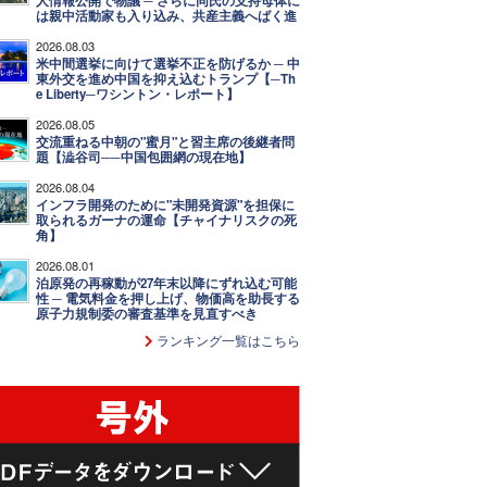
人情報公開で物議 ─ さらに同氏の支持母体に
は親中活動家も入り込み、共産主義へばく進
2026.08.03
米中間選挙に向けて選挙不正を防げるか ─ 中
東外交を進め中国を抑え込むトランプ【─Th
e Liberty─ワシントン・レポート】
2026.08.05
交流重ねる中朝の"蜜月"と習主席の後継者問
題【澁谷司──中国包囲網の現在地】
2026.08.04
インフラ開発のために"未開発資源"を担保に
取られるガーナの運命【チャイナリスクの死
角】
2026.08.01
泊原発の再稼動が27年末以降にずれ込む可能
性 ─ 電気料金を押し上げ、物価高を助長する
原子力規制委の審査基準を見直すべき
ランキング一覧はこちら