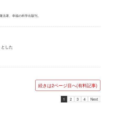
川隆法著、幸福の科学出版刊。
うとした
続きは2ページ目へ(有料記事)
1
2
3
4
Next