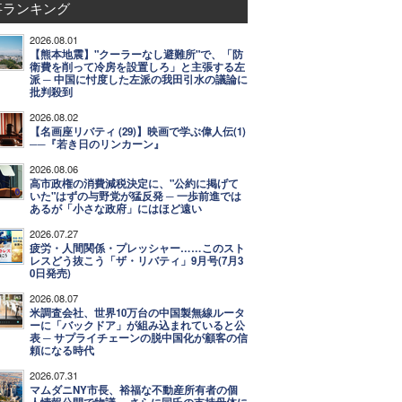
事ランキング
2026.08.01
【熊本地震】"クーラーなし避難所"で、「防
衛費を削って冷房を設置しろ」と主張する左
派 ─ 中国に忖度した左派の我田引水の議論に
批判殺到
2026.08.02
【名画座リバティ (29)】映画で学ぶ偉人伝(1)
──『若き日のリンカーン』
2026.08.06
高市政権の消費減税決定に、"公約に掲げて
いた"はずの与野党が猛反発 ─ 一歩前進では
あるが「小さな政府」にはほど遠い
2026.07.27
疲労・人間関係・プレッシャー……このスト
レスどう抜こう「ザ・リバティ」9月号(7月3
0日発売)
2026.08.07
米調査会社、世界10万台の中国製無線ルータ
ーに「バックドア」が組み込まれていると公
表 ─ サプライチェーンの脱中国化が顧客の信
頼になる時代
2026.07.31
マムダニNY市長、裕福な不動産所有者の個