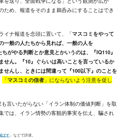
軍を送り、全面戦争になる」という観測が広が
のため、報道をそのまま鵜呑みにすることはでき
ライナ報道を念頭に置いて、「
マスコミをやって
の一般の人たちから見れば、一般の人を
たちがやる判断とか意見とかいうのは、『IQ110』
ません。『10』ぐらいは高いことを言っているか
ませんし、ときには間違って『100以下』のことを
、
「
マスコミの信者
」にならないよう注意を促し
家も言いたがらない「イラン体制の価値判断」を取
集では、イラン情勢の客観的事実を伝え、騙され
滅ぼす
」などで詳述。