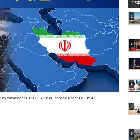
記
1
2
3
4
 by ©khamenei.31 2026.7 ir is licensed under CC BY 4.0.
5
6