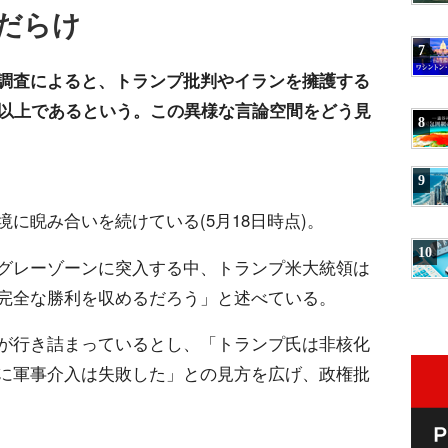
だらけ
7
調査によると、トランプ批判やイランを擁護する
倍以上であるという。この異様な言論空間をどう見
8
9
に睨み合いを続けている(5月18日時点)。
10
グレーゾーンに突入する中、トランプ米大統領は
完全な勝利を収めるだろう」と述べている。
が行き詰まっているとし、「トランプ氏は非核化
に軍事介入は失敗した」との見方を広げ、政権批