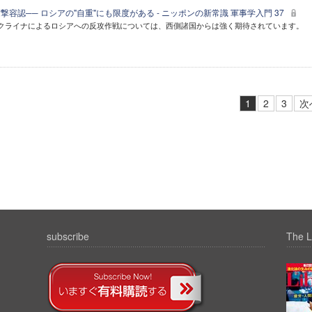
攻撃容認── ロシアの"自重"にも限度がある - ニッポンの新常識 軍事学入門 37
クライナによるロシアへの反攻作戦については、西側諸国からは強く期待されています。
1
2
3
次
subscribe
The L