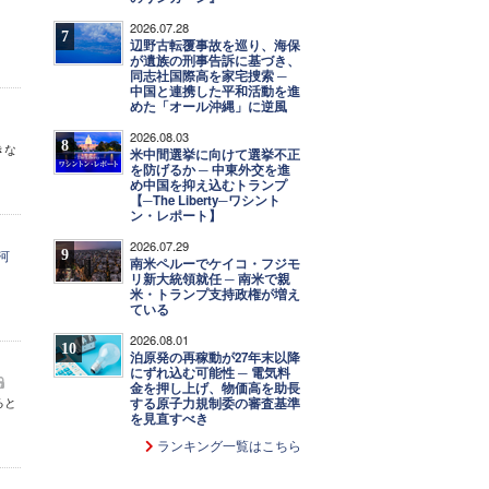
2026.07.28
7
辺野古転覆事故を巡り、海保
が遺族の刑事告訴に基づき、
同志社国際高を家宅捜索 ─
中国と連携した平和活動を進
めた「オール沖縄」に逆風
2026.08.03
8
きな
米中間選挙に向けて選挙不正
を防げるか ─ 中東外交を進
め中国を抑え込むトランプ
【─The Liberty─ワシント
ン・レポート】
2026.07.29
9
河
南米ペルーでケイコ・フジモ
リ新大統領就任 ─ 南米で親
米・トランプ支持政権が増え
ている
2026.08.01
10
泊原発の再稼動が27年末以降
にずれ込む可能性 ─ 電気料
金を押し上げ、物価高を助長
ると
する原子力規制委の審査基準
を見直すべき
ランキング一覧はこちら