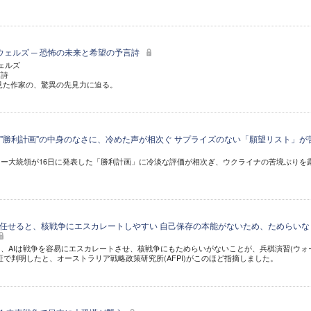
ウェルズ ─ 恐怖の未来と希望の予言詩
ェルズ
言詩
見た作家の、驚異の先見力に迫る。
"勝利計画"の中身のなさに、冷めた声が相次ぐ サプライズのない「願望リスト」が
ー大統領が16日に発表した「勝利計画」に冷淡な評価が相次ぎ、ウクライナの苦境ぶりを
を任せると、核戦争にエスカレートしやすい 自己保存の本能がないため、ためらいな
、AIは戦争を容易にエスカレートさせ、核戦争にもためらいがないことが、兵棋演習(ウォ
証で判明したと、オーストラリア戦略政策研究所(AFPI)がこのほど指摘しました。