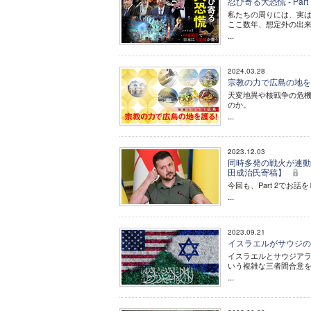
忍び寄る大恐慌 - Pa
私たちの周りには、実
ここ数年、想定外の出
...
2024.03.28
宗教の力で広島の地を護
天変地異や核戦争の危
のか。
...
2023.12.03
同時多発の戦火が連動し
田成治氏寄稿】
今回も、Part 2で
...
2023.09.21
イスラエルがサウジの
イスラエルとサウジア
いう複雑な三者間合意
...