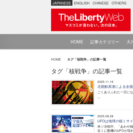
JAPANESE
ENGLISH
CHINESE
OTHERS
HOME
記事カテゴリー
大川
HOME
タグ「核戦争」の記事一覧
タグ「核戦争」の記事一覧
2025.11.16
北朝鮮原潜による全
ごくありふれた一日に
...
2025.08.28
UFOは地球の核ミサイ
米ソ冷戦中、「あわや核
近くに数機のUFOが現