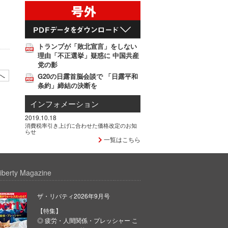
トランプが「敗北宣言」をしない
理由「不正選挙」疑惑に 中国共産
党の影
へ
G20の日露首脳会談で 「日露平和
条約」締結の決断を
インフォメーション
2019.10.18
消費税率引き上げに合わせた価格改定のお知
らせ
一覧はこちら
iberty Magazine
ザ・リバティ2026年9月号
【特集】
◎ 疲労・人間関係・プレッシャー こ