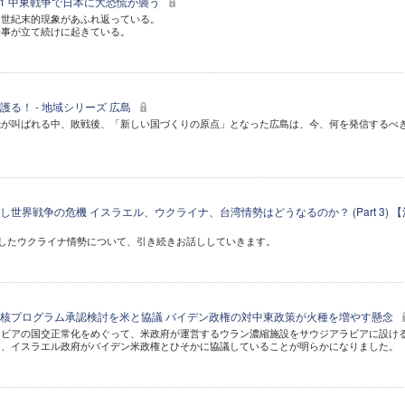
rt 1 中東戦争で日本に大恐慌が襲う
は世紀末的現象があふれ返っている。
来事が立て続けに起きている。
る！ - 地域シリーズ 広島
機が叫ばれる中、敗戦後、「新しい国づくりの原点」となった広島は、今、何を発信するべ
世界戦争の危機 イスラエル、ウクライナ、台湾情勢はどうなるのか？ (Part 3) 【
お話をしたウクライナ情勢について、引き続きお話ししていきます。
核プログラム承認検討を米と協議 バイデン政権の対中東政策が火種を増やす懸念
ラビアの国交正常化をめぐって、米政府が運営するウラン濃縮施設をサウジアラビアに設け
を、イスラエル政府がバイデン米政権とひそかに協議していることが明らかになりました。