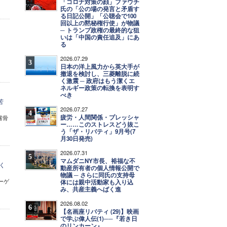
「コロナ対策の顔」ファウチ
氏の「公の場の発言と矛盾す
る日記公開」「公聴会で100
回以上の黙秘権行使」が物議
─ トランプ政権の最終的な狙
いは「中国の責任追及」にあ
る
2026.07.29
3
日本の洋上風力から英大手が
撤退を検討し、三菱離脱に続
く激震 ─ 政府はもう潔くエ
ネルギー政策の転換を表明す
べき
苦
2026.07.27
4
疲労・人間関係・プレッシャ
露骨
ー……このストレスどう抜こ
う「ザ・リバティ」9月号(7
月30日発売)
2026.07.31
5
マムダニNY市長、裕福な不
く
動産所有者の個人情報公開で
物議 ─ さらに同氏の支持母
ーゲ
体には親中活動家も入り込
み、共産主義へばく進
2026.08.02
6
【名画座リバティ (29)】映画
で学ぶ偉人伝(1)──『若き日
のリンカーン』