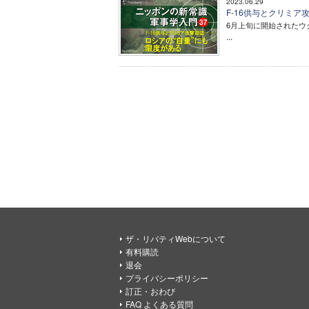
2023.06.29
F-16供与とクリミア
6月上旬に開始されたウ
...
ザ・リバティWebについて
有料購読
退会
プライバシーポリシー
訂正・おわび
FAQ よくある質問