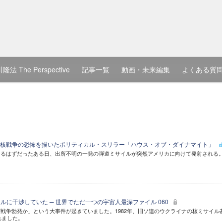
隆法 The Perspective
記事一覧
動画・未来編集
よくある質
面核戦争の恐怖を描いたポリティカル・スリラー「ハウス・オブ・ダイナマイト」
なるはずだったある日、出所不明の一発の弾道ミサイルが突然アメリカに向けて発射される
ルに干渉していた ─ 世界でただ一つの宇宙人最深ファイル 060
戦争勃発か」という大事件が起きていました。1982年、旧ソ連のウクライナの核ミサイル
れました。