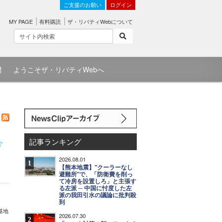
ご支援のお願い
ログイン
MY PAGE
有料購読
ザ・リバティWebについて
問
ようこそザ・リバティWebへ
記事ランキング
。
2026.08.01
1
【熊本地震】"クーラーなし
避難所"で、「防衛費を削っ
て冷房を設置しろ」と主張す
る左派 ─ 中国に忖度した左
派の我田引水の議論に批判殺
到
基地
2026.07.30
2