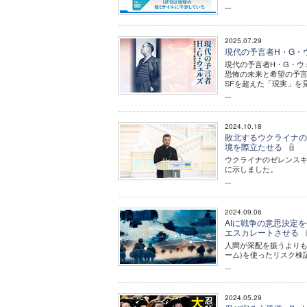
...
2025.07.29
現代の予言者H・G・
現代の予言者H・G・ウ
恐怖の未来と希望の予
SFを超えた「現実」を
...
2024.10.18
敗北するウクライナの
境を際立たせる
ウクライナのゼレンスキ
に示しました。
...
2024.09.06
AIに戦争の意思決定
エスカレートさせる
人間が采配を振うよりも
ーム)を使ったリスク検
...
2024.05.29