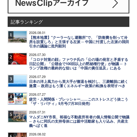
記事ランキング
2026.08.01
1
【熊本地震】"クーラーなし避難所"で、「防衛費を削って冷
房を設置しろ」と主張する左派 ─ 中国に忖度した左派の我田
引水の議論に批判殺到
2026.07.30
2
「コロナ対策の顔」ファウチ氏の「公の場の発言と矛盾する
日記公開」「公聴会で100回以上の黙秘権行使」が物議 ─ ト
ランプ政権の最終的な狙いは「中国の責任追及」にある
2026.07.29
3
日本の洋上風力から英大手が撤退を検討し、三菱離脱に続く
激震 ─ 政府はもう潔くエネルギー政策の転換を表明すべき
2026.07.27
4
疲労・人間関係・プレッシャー……このストレスどう抜こう
「ザ・リバティ」9月号(7月30日発売)
2026.07.31
5
マムダニNY市長、裕福な不動産所有者の個人情報公開で物議
─ さらに同氏の支持母体には親中活動家も入り込み、共産主
義へばく進
2026.08.02
6