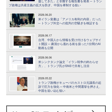
援してきた」と非難する報告書を発表 ─ トラン
プ政権は共産主義の拡大を防ぎ、中国を牽制する狙い
2026.06.20
米イラン覚書は「アメリカ有利の内容」だった
─ トランプ外交への批判の空騒ぎを検証する
2026.06.17
台湾、中国人から情報を受け付けるウェブサイ
ト開設 ─ 粛清から逃れる術を扱った1分間のAI
動画も公開
2026.06.06
米シンクタンク論文「イラン戦争の終わらせ
方」、トランプ氏がSNSで共有し注目
2026.05.22
トランプ政権がキューバのカストロ元議長の起
訴で圧力を強化 ─ 中南米と中間選挙を押さえ、
中国を追い込む狙い