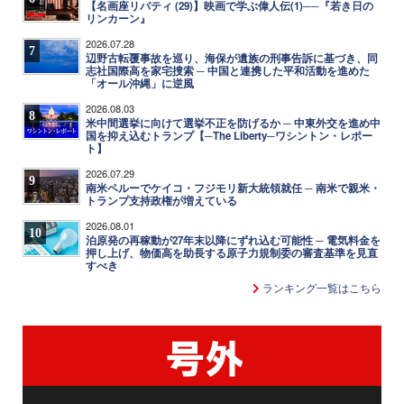
【名画座リバティ (29)】映画で学ぶ偉人伝(1)──『若き日の
リンカーン』
2026.07.28
7
辺野古転覆事故を巡り、海保が遺族の刑事告訴に基づき、同
志社国際高を家宅捜索 ─ 中国と連携した平和活動を進めた
「オール沖縄」に逆風
2026.08.03
8
米中間選挙に向けて選挙不正を防げるか ─ 中東外交を進め中
国を抑え込むトランプ【─The Liberty─ワシントン・レポー
ト】
2026.07.29
9
南米ペルーでケイコ・フジモリ新大統領就任 ─ 南米で親米・
トランプ支持政権が増えている
2026.08.01
10
泊原発の再稼動が27年末以降にずれ込む可能性 ─ 電気料金を
押し上げ、物価高を助長する原子力規制委の審査基準を見直
すべき
ランキング一覧はこちら