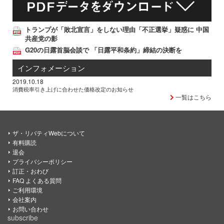
トランプが「敗北宣言」をしない理由「不正選挙」疑惑に 中国
共産党の影
G20の日露首脳会談で 「日露平和条約」締結の決断を
インフォメーション
2019.10.18
消費税率引き上げに合わせた価格改定のお知らせ
一覧はこちら
ザ・リバティWebについて
有料購読
退会
プライバシーポリシー
訂正・おわび
FAQ よくある質問
ご利用環境
会社案内
お問い合わせ
subscribe