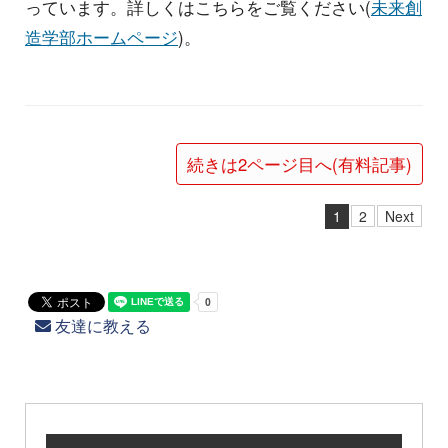
っています。詳しくはこちらをご覧ください(
未来創
造学部ホームページ
)。
続きは2ページ目へ(有料記事)
1
2
Next
友達に教える