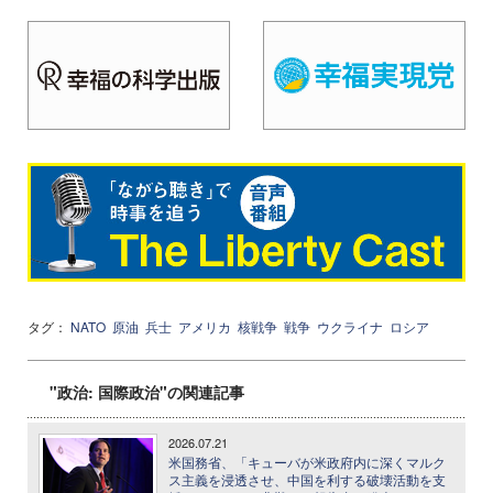
タグ：
NATO
原油
兵士
アメリカ
核戦争
戦争
ウクライナ
ロシア
"政治: 国際政治"の関連記事
2026.07.21
米国務省、「キューバが米政府内に深くマルク
ス主義を浸透させ、中国を利する破壊活動を支