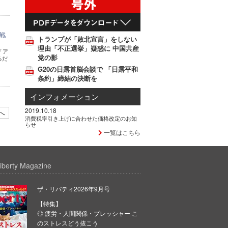
戦
トランプが「敗北宣言」をしない
理由「不正選挙」疑惑に 中国共産
「ア
党の影
るだ
G20の日露首脳会談で 「日露平和
条約」締結の決断を
インフォメーション
2019.10.18
へ
消費税率引き上げに合わせた価格改定のお知
らせ
一覧はこちら
iberty Magazine
ザ・リバティ2026年9月号
【特集】
◎ 疲労・人間関係・プレッシャー こ
のストレスどう抜こう