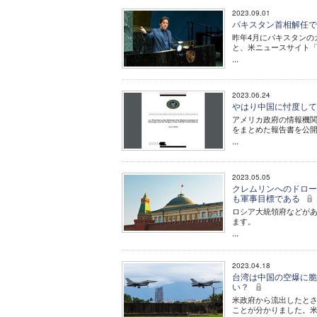
2023.09.01
パキスタン首相解任で
昨年4月にパキスタンの
と、米ニュースサイト
...
2023.06.24
やはり中国に忖度して
アメリカ政府の情報機関
をまとめた報告書を公
...
2023.05.05
クレムリンへのドロー
も軍事目標である
ロシア大統領府などがあ
ます。
...
2023.04.18
台湾は中国の空爆に脆
い？
米政府から流出したと
ことが分かりました。