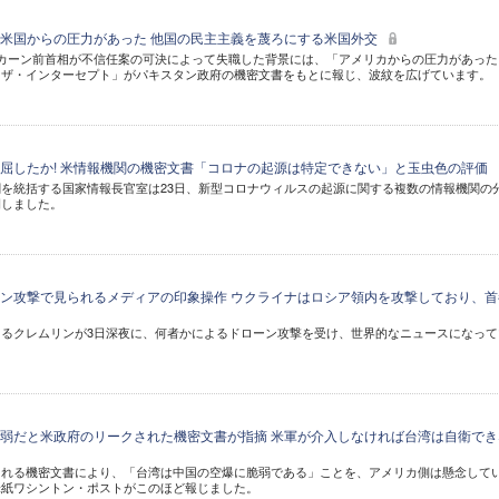
米国からの圧力があった 他国の民主主義を蔑ろにする米国外交
カーン前首相が不信任案の可決によって失職した背景には、「アメリカからの圧力があった
「ザ・インターセプト」がパキスタン政府の機密文書をもとに報じ、波紋を広げています。
屈したか! 米情報機関の機密文書「コロナの起源は特定できない」と玉虫色の評価
を統括する国家情報長官室は23日、新型コロナウィルスの起源に関する複数の情報機関の
開しました。
ン攻撃で見られるメディアの印象操作 ウクライナはロシア領内を攻撃しており、首
るクレムリンが3日深夜に、何者かによるドローン攻撃を受け、世界的なニュースになって
弱だと米政府のリークされた機密文書が指摘 米軍が介入しなければ台湾は自衛でき
される機密文書により、「台湾は中国の空爆に脆弱である」ことを、アメリカ側は懸念して
米紙ワシントン・ポストがこのほど報じました。