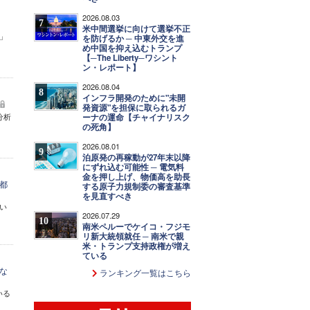
2026.08.03
7
米中間選挙に向けて選挙不正
」
を防げるか ─ 中東外交を進
め中国を抑え込むトランプ
【─The Liberty─ワシント
ン・レポート】
2026.08.04
8
インフラ開発のために"未開
発資源"を担保に取られるガ
分析
ーナの運命【チャイナリスク
の死角】
2026.08.01
9
泊原発の再稼動が27年末以降
にずれ込む可能性 ─ 電気料
金を押し上げ、物価高を助長
都
する原子力規制委の審査基準
を見直すべき
い
2026.07.29
10
南米ペルーでケイコ・フジモ
リ新大統領就任 ─ 南米で親
米・トランプ支持政権が増え
ている
な
ランキング一覧はこちら
いる