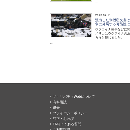
...
2023.04.11
流出した米機密文書は
争に発展する可能性
ウクライナ戦争などに関
メリカはウクライナの
ろうと報じました。
...
ザ・リバティWebについて
有料購読
退会
プライバシーポリシー
訂正・おわび
FAQ よくある質問
ご利用環境