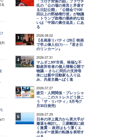
の公
「コロナ対策の顔」ファウチ
署名
氏の「公の場の発言と矛盾す
る日記公開」「公聴会で100
回以上の黙秘権行使」が物議
─ トランプ政権の最終的な狙
いは「中国の責任追及」にあ
る
け
2026.08.02
3
【名画座リバティ (29)】映画
裁判
で学ぶ偉人伝(1)──『若き日
のリンカーン』
2026.07.31
4
マムダニNY市長、裕福な不
動産所有者の個人情報公開で
物議 ─ さらに同氏の支持母
実
体には親中活動家も入り込
み、共産主義へばく進
と、
。
2026.07.27
5
疲労・人間関係・プレッシャ
ー……このストレスどう抜こ
う「ザ・リバティ」9月号(7
月30日発売)
も
2026.07.29
6
日本の洋上風力から英大手が
偽の
撤退を検討し、三菱離脱に続
く激震 ─ 政府はもう潔くエ
ネルギー政策の転換を表明す
べき