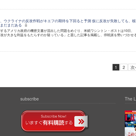
、ウクライナの反攻作戦がキエフの期待を下回ると予測 仮に反攻が失敗しても、核
はまだまだある
するアメリカ政府の機密文書が流出した問題をめぐり、米紙ワシントン・ポストは10日、
反攻が大きな利益をもたらすのか疑っている」と題した記事を掲載し、停戦派を勢いづかせ
1
2
次
subscribe
The L