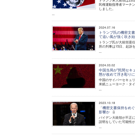
トランプ米大統領は23
民権運動指導者マーチ
しました。
...
2024.07.16
トランプ氏の機密文書
て追い風が強く吹き
トランプ氏が大統領退
所の判事は15日、起訴
...
2024.03.02
中国当局が"民間セキ
態が改めて浮き彫り
中国のサイバーセキュリ
米紙ニューヨーク・タイ
...
2023.10.18
「機密文書保持をめぐ
影響か
バイデン大統領が不正
説明をしていた可能性
...