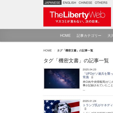
JAPANESE
ENGLISH
CHINESE
OTHERS
HOME
記事カテゴリー
大川
HOME
タグ「機密文書」の記事一覧
タグ「機密文書」の記事一覧
2025.04.23
「UFOがソ連兵を襲っ
常識
米CIA(中央情報局)
事が記録されていたこ
...
2025.01.24
トランプ氏がケネディ