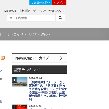
ご支援のお願い
ログイン
MY PAGE
有料購読
ザ・リバティWebについて
問
ようこそザ・リバティWebへ
記事ランキング
の
2026.08.01
来
1
【熊本地震】"クーラーなし
避難所"で、「防衛費を削っ
て冷房を設置しろ」と主張す
る左派 ─ 中国に忖度した左
派の我田引水の議論に批判殺
到
砲
2026.07.30
2