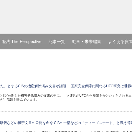
隆法 The Perspective
記事一覧
動画・未来編集
よくある質
た」とするCIAの機密解除済み文書が話題 ─ 国家安全保障に関わるUFO研究は世界
がこのほど公開した機密解除済みの文書の中に、「ソ連兵がUFOから攻撃を受けた」とされる出
とが、話題を呼んでいます。
暗殺などの機密文書の公開を命令 CIAの一部などの「ディープステート」と戦う号