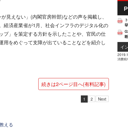
ンが見えない」(内閣官房幹部)などの声を掲載し、
。経済産業省が1月、社会インフラのデジタル化の
挙
G
ップ」を策定する方針を示したことや、官民の仕
運用をめぐって支障が出ていることなどを紹介し
イ
2019.1
消費税
続きは2ページ目へ(有料記事)
1
2
Next
教える