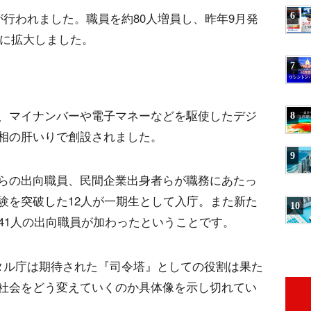
行われました。職員を約80人増員し、昨年9月発
6
制に拡大しました。
7
、マイナンバーや電子マネーなどを駆使したデジ
8
相の肝いりで創設されました。
9
らの出向職員、民間企業出身者らが職務にあたっ
験を突破した12人が一期生として入庁。また新た
10
41人の出向職員が加わったということです。
タル庁は期待された『司令塔』としての役割は果た
社会をどう変えていくのか具体像を示し切れてい
。