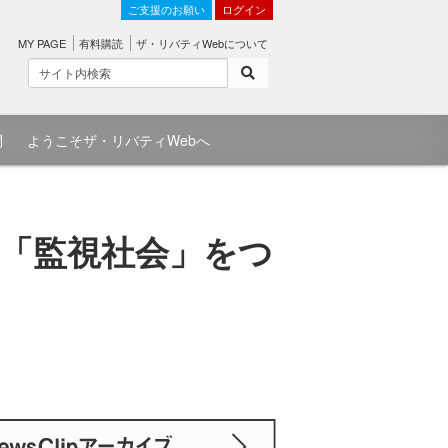
ご支援のお願い
ログイン
MY PAGE
有料購読
ザ・リバティWebについて
問
ようこそザ・リバティWebへ
 「監視社会」をつ