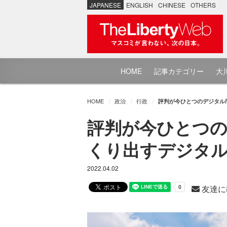
JAPANESE
ENGLISH
CHINESE
OTHERS
HOME
記事カテゴリー
大川
HOME
政治
行政
評判が今ひとつのデジタル
評判が今ひとつの
くり出すデジタ
2022.04.02
友達に