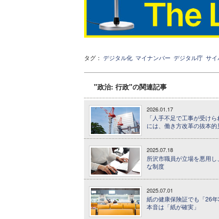
タグ：
デジタル化
マイナンバー
デジタル庁
サイ
"政治: 行政"の関連記事
2026.01.17
「人手不足で工事が受けら
には、働き方改革の抜本的
2025.07.18
所沢市職員が立場を悪用し
な制度
2025.07.01
紙の健康保険証でも「26年
本音は「紙が確実」