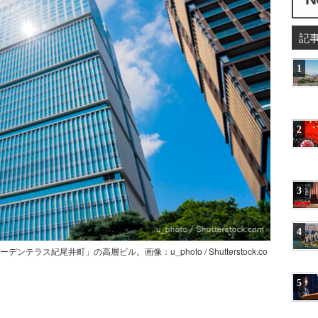
記
1
2
3
4
ス紀尾井町」の高層ビル。画像：u_photo / Shutterstock.co
5