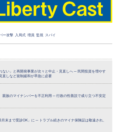
バー攻撃
入局式
増員
監視
スパイ
れない」と再開発事業が次々と中止・見直しへ ─ 民間投資を増やす
見直しなど規制緩和が早急に必要
、親族のマイナンバーを不正利用 ─ 行政の性善説で成り立つ不安定
3月末まで受診OK」に ─ トラブル続きのマイナ保険証は敬遠され、