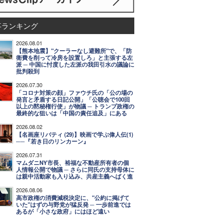
事ランキング
2026.08.01
【熊本地震】"クーラーなし避難所"で、「防
衛費を削って冷房を設置しろ」と主張する左
派 ─ 中国に忖度した左派の我田引水の議論に
批判殺到
2026.07.30
「コロナ対策の顔」ファウチ氏の「公の場の
発言と矛盾する日記公開」「公聴会で100回
以上の黙秘権行使」が物議 ─ トランプ政権の
最終的な狙いは「中国の責任追及」にある
2026.08.02
【名画座リバティ (29)】映画で学ぶ偉人伝(1)
──『若き日のリンカーン』
2026.07.31
マムダニNY市長、裕福な不動産所有者の個
人情報公開で物議 ─ さらに同氏の支持母体に
は親中活動家も入り込み、共産主義へばく進
2026.08.06
高市政権の消費減税決定に、"公約に掲げて
いた"はずの与野党が猛反発 ─ 一歩前進では
あるが「小さな政府」にはほど遠い