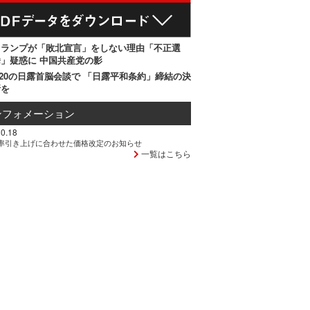
トランプが「敗北宣言」をしない理由「不正選
」疑惑に 中国共産党の影
20の日露首脳会談で 「日露平和条約」締結の決
断を
ンフォメーション
0.18
率引き上げに合わせた価格改定のお知らせ
一覧はこちら