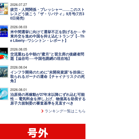
2026.07.27
疲労・人間関係・プレッシャー……このスト
レスどう抜こう「ザ・リバティ」9月号(7月3
0日発売)
2026.08.03
米中間選挙に向けて選挙不正を防げるか ─ 中
東外交を進め中国を抑え込むトランプ【─Th
e Liberty─ワシントン・レポート】
2026.08.05
交流重ねる中朝の"蜜月"と習主席の後継者問
題【澁谷司──中国包囲網の現在地】
2026.08.04
インフラ開発のために"未開発資源"を担保に
取られるガーナの運命【チャイナリスクの死
角】
2026.08.01
泊原発の再稼動が27年末以降にずれ込む可能
性 ─ 電気料金を押し上げ、物価高を助長する
原子力規制委の審査基準を見直すべき
ランキング一覧はこちら