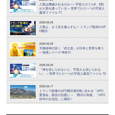
人類は殲滅されるのか── 宇宙人のうち8、9割
が人類を護っている ─ 世界でただ一つの宇宙人
最深ファイル 71
2026.06.29
人類よ、もう目を逸らすな！ トランプ怒涛のUF
O開示
2026.06.29
天御祖神の説く「武士道」が日本と世界を救う
─ 地域シリーズ 神奈川
2026.06.29
「神を信じられないと、宇宙人も信じられな
い」 ─ 世界でただ一つの宇宙人最深ファイル 70
2026.06.17
トランプ政権のUFO開示第3弾に合わせ「UFO
委員会」新設が話題に ─ 「開示の加速」「UFO
科学の主流化」に期待！