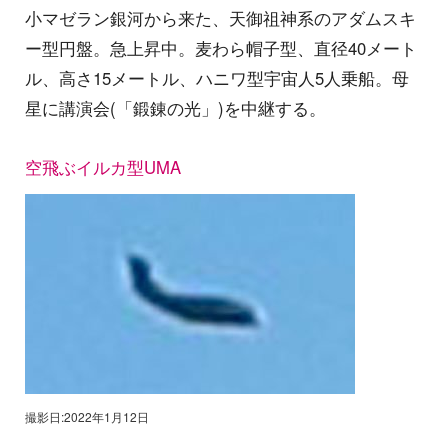
小マゼラン銀河から来た、天御祖神系のアダムスキ
ー型円盤。急上昇中。麦わら帽子型、直径40メート
ル、高さ15メートル、ハニワ型宇宙人5人乗船。母
星に講演会(「鍛錬の光」)を中継する。
空飛ぶイルカ型UMA
撮影日:2022年1月12日