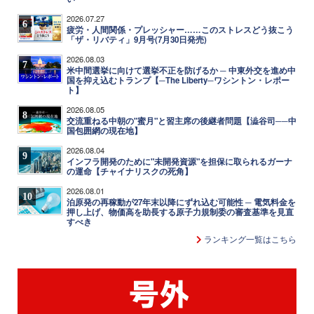
2026.07.27
6
疲労・人間関係・プレッシャー……このストレスどう抜こう
「ザ・リバティ」9月号(7月30日発売)
2026.08.03
7
米中間選挙に向けて選挙不正を防げるか ─ 中東外交を進め中
国を抑え込むトランプ【─The Liberty─ワシントン・レポー
ト】
2026.08.05
8
交流重ねる中朝の"蜜月"と習主席の後継者問題【澁谷司──中
国包囲網の現在地】
2026.08.04
9
インフラ開発のために"未開発資源"を担保に取られるガーナ
の運命【チャイナリスクの死角】
2026.08.01
10
泊原発の再稼動が27年末以降にずれ込む可能性 ─ 電気料金を
押し上げ、物価高を助長する原子力規制委の審査基準を見直
すべき
ランキング一覧はこちら