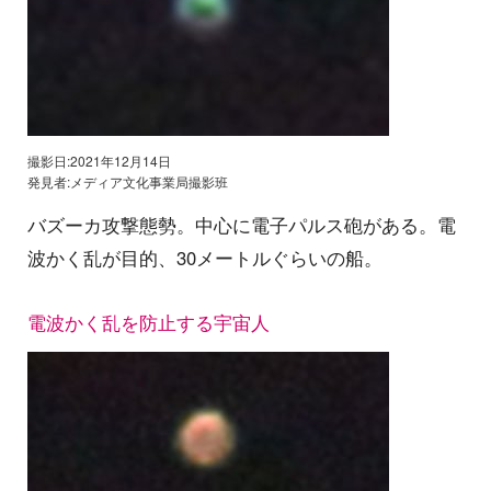
撮影日:2021年12月14日
発見者:メディア文化事業局撮影班
バズーカ攻撃態勢。中心に電子パルス砲がある。電
波かく乱が目的、30メートルぐらいの船。
電波かく乱を防止する宇宙人