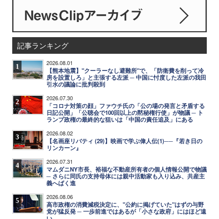
記事ランキング
2026.08.01
1
【熊本地震】"クーラーなし避難所"で、「防衛費を削って冷
房を設置しろ」と主張する左派 ─ 中国に忖度した左派の我田
引水の議論に批判殺到
2026.07.30
2
「コロナ対策の顔」ファウチ氏の「公の場の発言と矛盾する
日記公開」「公聴会で100回以上の黙秘権行使」が物議 ─ ト
ランプ政権の最終的な狙いは「中国の責任追及」にある
2026.08.02
3
【名画座リバティ (29)】映画で学ぶ偉人伝(1)──『若き日の
リンカーン』
2026.07.31
4
マムダニNY市長、裕福な不動産所有者の個人情報公開で物議
─ さらに同氏の支持母体には親中活動家も入り込み、共産主
義へばく進
2026.08.06
5
高市政権の消費減税決定に、"公約に掲げていた"はずの与野
党が猛反発 ─ 一歩前進ではあるが「小さな政府」にはほど遠
い