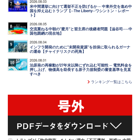
2026.08.03
7
米中間選挙に向けて選挙不正を防げるか ─ 中東外交を進め中
国を抑え込むトランプ【─The Liberty─ワシントン・レポー
ト】
2026.08.05
8
交流重ねる中朝の"蜜月"と習主席の後継者問題【澁谷司──中
国包囲網の現在地】
2026.08.04
9
インフラ開発のために"未開発資源"を担保に取られるガーナ
の運命【チャイナリスクの死角】
2026.08.01
10
泊原発の再稼動が27年末以降にずれ込む可能性 ─ 電気料金を
押し上げ、物価高を助長する原子力規制委の審査基準を見直
すべき
ランキング一覧はこちら