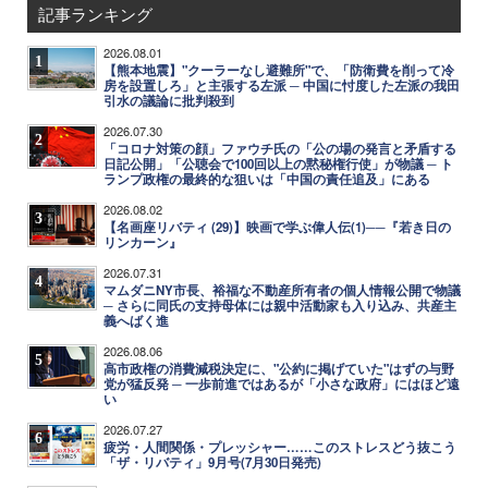
記事ランキング
2026.08.01
1
【熊本地震】"クーラーなし避難所"で、「防衛費を削って冷
房を設置しろ」と主張する左派 ─ 中国に忖度した左派の我田
引水の議論に批判殺到
2026.07.30
2
「コロナ対策の顔」ファウチ氏の「公の場の発言と矛盾する
日記公開」「公聴会で100回以上の黙秘権行使」が物議 ─ ト
ランプ政権の最終的な狙いは「中国の責任追及」にある
2026.08.02
3
【名画座リバティ (29)】映画で学ぶ偉人伝(1)──『若き日の
リンカーン』
2026.07.31
4
マムダニNY市長、裕福な不動産所有者の個人情報公開で物議
─ さらに同氏の支持母体には親中活動家も入り込み、共産主
義へばく進
2026.08.06
5
高市政権の消費減税決定に、"公約に掲げていた"はずの与野
党が猛反発 ─ 一歩前進ではあるが「小さな政府」にはほど遠
い
2026.07.27
6
疲労・人間関係・プレッシャー……このストレスどう抜こう
「ザ・リバティ」9月号(7月30日発売)