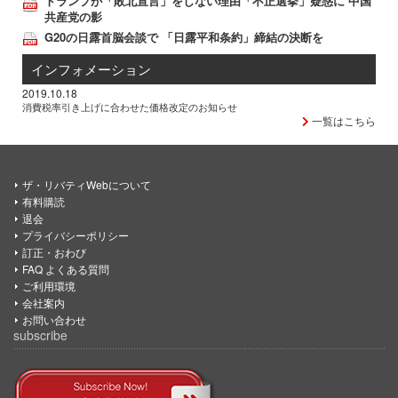
トランプが「敗北宣言」をしない理由「不正選挙」疑惑に 中国
共産党の影
G20の日露首脳会談で 「日露平和条約」締結の決断を
インフォメーション
2019.10.18
消費税率引き上げに合わせた価格改定のお知らせ
一覧はこちら
ザ・リバティWebについて
有料購読
退会
プライバシーポリシー
訂正・おわび
FAQ よくある質問
ご利用環境
会社案内
お問い合わせ
subscribe