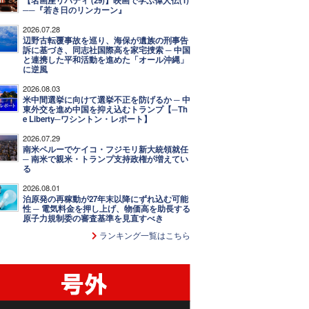
【名画座リバティ (29)】映画で学ぶ偉人伝(1)
──『若き日のリンカーン』
2026.07.28
辺野古転覆事故を巡り、海保が遺族の刑事告
訴に基づき、同志社国際高を家宅捜索 ─ 中国
と連携した平和活動を進めた「オール沖縄」
に逆風
2026.08.03
米中間選挙に向けて選挙不正を防げるか ─ 中
東外交を進め中国を抑え込むトランプ【─Th
e Liberty─ワシントン・レポート】
2026.07.29
南米ペルーでケイコ・フジモリ新大統領就任
─ 南米で親米・トランプ支持政権が増えてい
る
2026.08.01
泊原発の再稼動が27年末以降にずれ込む可能
性 ─ 電気料金を押し上げ、物価高を助長する
原子力規制委の審査基準を見直すべき
ランキング一覧はこちら