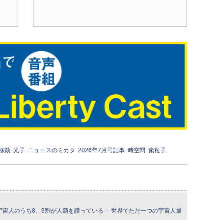
移動
光子
ニュースのミカタ
2026年7月号記事
時空間
素粒子
宇宙人のうち8、9割が人類を護っている ─ 世界でただ一つの宇宙人最