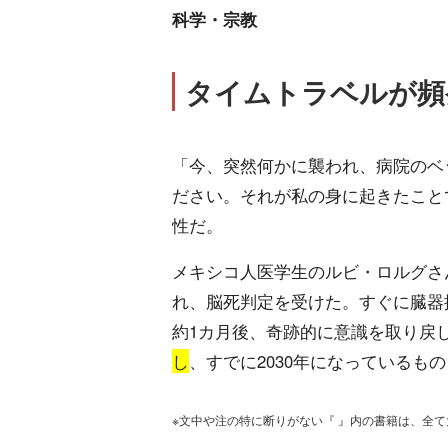
科学・宗教
タイムトラベルが頻
「今、突然何かに襲われ、病院のベッ
ださい。それが私の身に起きたこと
性だ。
メキシコ人医学生のルビ・ロルグさん(
れ、脳死判定を受けた。すぐに臓器
約1カ月後、奇跡的に意識を取り戻
し
、すでに2030年になっているも
※文中や注の特に断りがない『 』内の書籍は、全