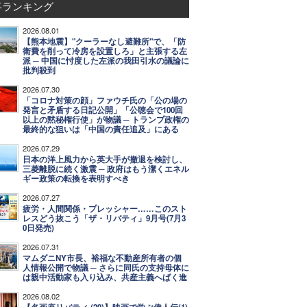
事ランキング
2026.08.01
【熊本地震】"クーラーなし避難所"で、「防
衛費を削って冷房を設置しろ」と主張する左
派 ─ 中国に忖度した左派の我田引水の議論に
批判殺到
2026.07.30
「コロナ対策の顔」ファウチ氏の「公の場の
発言と矛盾する日記公開」「公聴会で100回
以上の黙秘権行使」が物議 ─ トランプ政権の
最終的な狙いは「中国の責任追及」にある
2026.07.29
日本の洋上風力から英大手が撤退を検討し、
三菱離脱に続く激震 ─ 政府はもう潔くエネル
ギー政策の転換を表明すべき
2026.07.27
疲労・人間関係・プレッシャー……このスト
レスどう抜こう「ザ・リバティ」9月号(7月3
0日発売)
2026.07.31
マムダニNY市長、裕福な不動産所有者の個
人情報公開で物議 ─ さらに同氏の支持母体に
は親中活動家も入り込み、共産主義へばく進
2026.08.02