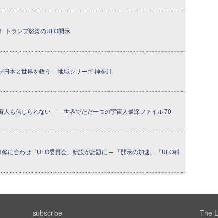
 トランプ怒涛のUFO開示
日本と世界を救う ─ 地域シリーズ 神奈川
人も信じられない」 ─ 世界でただ一つの宇宙人最深ファイル 70
3弾に合わせ「UFO委員会」新設が話題に ─ 「開示の加速」「UFO科
subscribe
The L