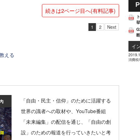
続きは2ページ目へ(有料記事)
挙
1
2
Next
G
イ
教える
2019.1
消費税
「自由・民主・信仰」のために活躍する
世界の識者への取材や、YouTube番組
「未来編集」の配信を通じ、「自由の創
設」のための報道を行っていきたいと考