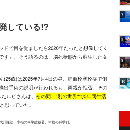
7
発している!?
8
ドで目を覚ましたら2020年だったと想像してく
です」。そう語るのは、脳死状態から蘇生した女
9
25歳)は2025年7月4日の昼、肺血栓塞栓症で倒
10
摘出手術の説明が行われるも、両親が拒否。その
したルビさんは、
その間、"別の世界"で5年間生活
のと思っていた。
て大川隆法・幸福の科学総裁著、幸福の科学刊。