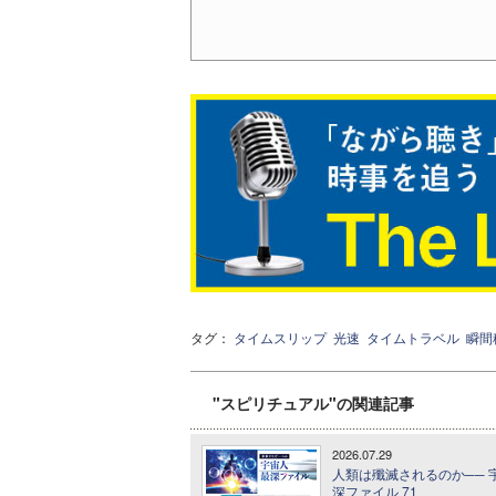
タグ：
タイムスリップ
光速
タイムトラベル
瞬間
"スピリチュアル"の関連記事
2026.07.29
人類は殲滅されるのか── 
深ファイル 71