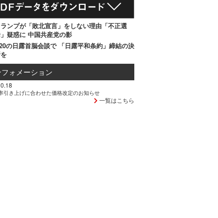
トランプが「敗北宣言」をしない理由「不正選
」疑惑に 中国共産党の影
20の日露首脳会談で 「日露平和条約」締結の決
断を
ンフォメーション
0.18
率引き上げに合わせた価格改定のお知らせ
一覧はこちら