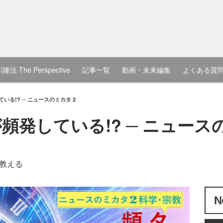
隆法 The Perspective
記事一覧
動画・未来編集
よくある質
る!? ─ ニュースのミカタ 2
発している!? ─ ニュースの
教える