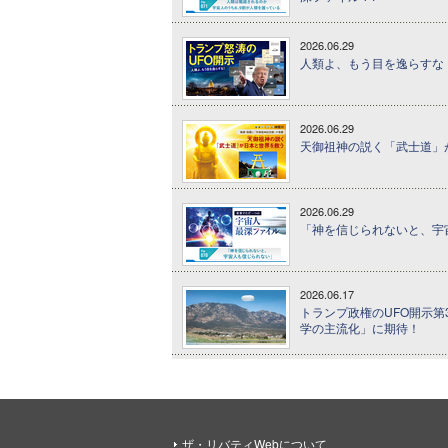
2026.06.29
人類よ、もう目を逸らすな！
2026.06.29
天御祖神の説く「武士道」が
2026.06.29
「神を信じられないと、宇宙
2026.06.17
トランプ政権のUFO開示第
学の主流化」に期待！
ザ・リバティWebについて