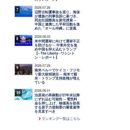
2026.07.28
7
辺野古転覆事故を巡り、海保
が遺族の刑事告訴に基づき、
同志社国際高を家宅捜索 ─
中国と連携した平和活動を進
めた「オール沖縄」に逆風
2026.08.03
8
米中間選挙に向けて選挙不正
を防げるか ─ 中東外交を進
め中国を抑え込むトランプ
【─The Liberty─ワシント
ン・レポート】
2026.07.29
9
南米ペルーでケイコ・フジモ
リ新大統領就任 ─ 南米で親
米・トランプ支持政権が増え
ている
2026.08.01
10
泊原発の再稼動が27年末以降
にずれ込む可能性 ─ 電気料
金を押し上げ、物価高を助長
する原子力規制委の審査基準
を見直すべき
ランキング一覧はこちら