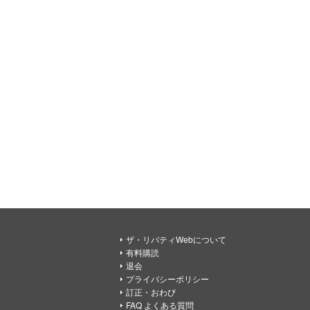
ザ・リバティWebについて
有料購読
退会
プライバシーポリシー
訂正・おわび
FAQ よくある質問