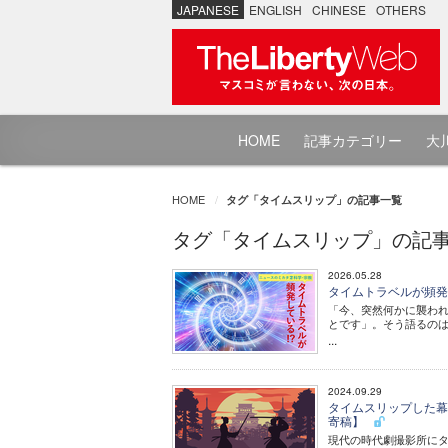
JAPANESE
ENGLISH
CHINESE
OTHERS
HOME
記事カテゴリー
大川
HOME
タグ「タイムスリップ」の記事一覧
タグ「タイムスリップ」の記
2026.05.28
タイムトラベルが頻発し
「今、突然何かに襲われ
とです」。そう語るの
...
2024.09.29
タイムスリップした幕
寄稿】
現代の時代劇撮影所にタ