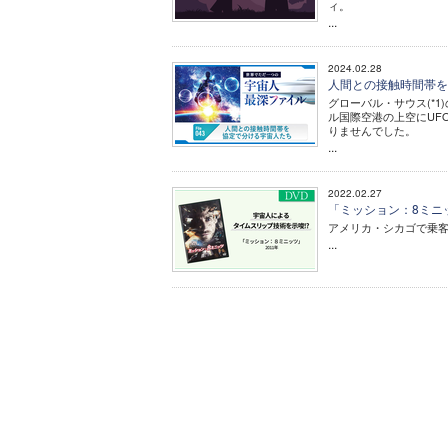
ィ。
...
2024.02.28
人間との接触時間帯を
グローバル・サウス(*1
ル国際空港の上空にUF
りませんでした。
...
2022.02.27
「ミッション：8ミニッ
アメリカ・シカゴで乗
...