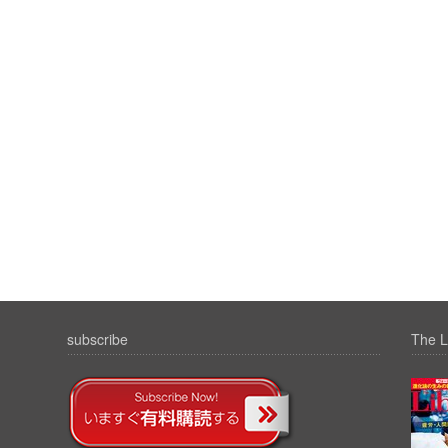
subscribe
The L