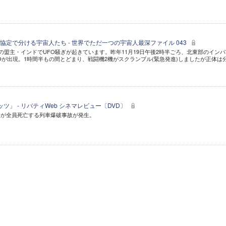
協定で分ける宇宙人たち - 世界でただ一つの宇宙人最深ファイル 043
)の盟主・インドでUFO騒ぎが起きています。昨年11月19日午後2時半ごろ、北東部のイン
Oが出現。1時間半もの間とどまり、戦闘機2機がスクランブル(緊急発進)しましたが正体は
ツ」 - リバティWeb シネマレビュー〔DVD〕
客が全員死亡する列車爆破事故が発生。