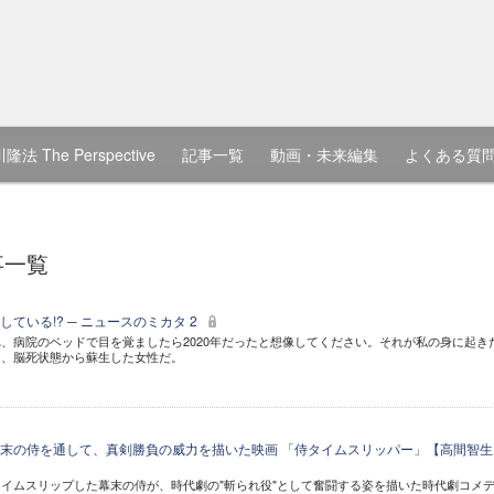
隆法 The Perspective
記事一覧
動画・未来編集
よくある質
事一覧
ている!? ─ ニュースのミカタ 2
、病院のベッドで目を覚ましたら2020年だったと想像してください。それが私の身に起き
は、脳死状態から蘇生した女性だ。
末の侍を通して、真剣勝負の威力を描いた映画 「侍タイムスリッパー」【高間智生
イムスリップした幕末の侍が、時代劇の"斬られ役"として奮闘する姿を描いた時代劇コメ