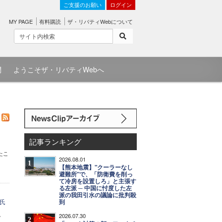
ご支援のお願い
ログイン
MY PAGE
有料購読
ザ・リバティWebについて
問
ようこそザ・リバティWebへ
記事ランキング
たこ
2026.08.01
1
【熊本地震】"クーラーなし
避難所"で、「防衛費を削っ
て冷房を設置しろ」と主張す
る左派 ─ 中国に忖度した左
派の我田引水の議論に批判殺
氏
到
2026.07.30
デ
2