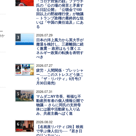
「コロナ対策の顔」ファウチ
氏の「公の場の発言と矛盾す
る日記公開」「公聴会で100
回以上の黙秘権行使」が物議
─ トランプ政権の最終的な狙
いは「中国の責任追及」にあ
る
パー
2026.07.29
分か
3
日本の洋上風力から英大手が
撤退を検討し、三菱離脱に続
く激震 ─ 政府はもう潔くエ
ネルギー政策の転換を表明す
べき
2026.07.27
4
疲労・人間関係・プレッシャ
ー……このストレスどう抜こ
う「ザ・リバティ」9月号(7
月30日発売)
2026.07.31
5
マムダニNY市長、裕福な不
動産所有者の個人情報公開で
物議 ─ さらに同氏の支持母
体には親中活動家も入り込
み、共産主義へばく進
2026.08.02
6
【名画座リバティ (29)】映画
で学ぶ偉人伝(1)──『若き日
のリンカーン』