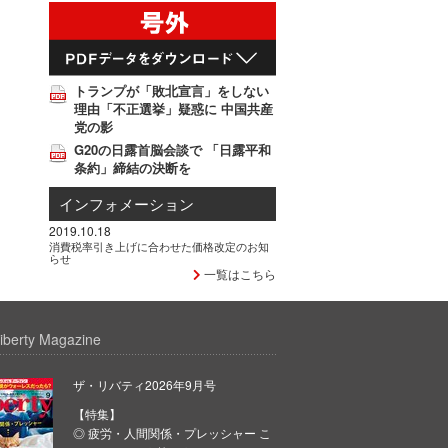
トランプが「敗北宣言」をしない
理由「不正選挙」疑惑に 中国共産
党の影
G20の日露首脳会談で 「日露平和
条約」締結の決断を
インフォメーション
2019.10.18
消費税率引き上げに合わせた価格改定のお知
らせ
一覧はこちら
iberty Magazine
ザ・リバティ2026年9月号
【特集】
◎ 疲労・人間関係・プレッシャー こ