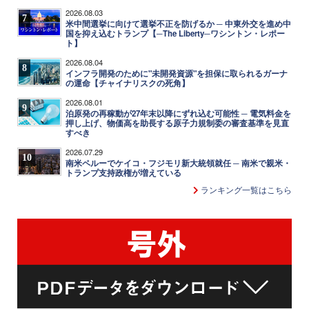
2026.08.03
7
米中間選挙に向けて選挙不正を防げるか ─ 中東外交を進め中
国を抑え込むトランプ【─The Liberty─ワシントン・レポー
ト】
2026.08.04
8
インフラ開発のために"未開発資源"を担保に取られるガーナ
の運命【チャイナリスクの死角】
2026.08.01
9
泊原発の再稼動が27年末以降にずれ込む可能性 ─ 電気料金を
押し上げ、物価高を助長する原子力規制委の審査基準を見直
すべき
2026.07.29
10
南米ペルーでケイコ・フジモリ新大統領就任 ─ 南米で親米・
トランプ支持政権が増えている
ランキング一覧はこちら