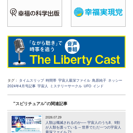
タグ：
タイムスリップ
時間帯
宇宙人最深ファイル
鳥原純子
ネッシー
2024年4月号記事
宇宙人
ミステリーサークル
UFO
インド
"スピリチュアル"の関連記事
2026.07.29
人類は殲滅されるのか── 宇宙人のうち8、9割
が人類を護っている ─ 世界でただ一つの宇宙人
最深ファイル 71