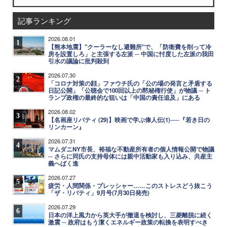
記事ランキング
2026.08.01
1
【熊本地震】"クーラーなし避難所"で、「防衛費を削って冷
房を設置しろ」と主張する左派 ─ 中国に忖度した左派の我田
引水の議論に批判殺到
2026.07.30
2
「コロナ対策の顔」ファウチ氏の「公の場の発言と矛盾する
日記公開」「公聴会で100回以上の黙秘権行使」が物議 ─ ト
ランプ政権の最終的な狙いは「中国の責任追及」にある
2026.08.02
3
【名画座リバティ (29)】映画で学ぶ偉人伝(1)──『若き日の
リンカーン』
2026.07.31
4
マムダニNY市長、裕福な不動産所有者の個人情報公開で物議
─ さらに同氏の支持母体には親中活動家も入り込み、共産主
義へばく進
2026.07.27
5
疲労・人間関係・プレッシャー……このストレスどう抜こう
「ザ・リバティ」9月号(7月30日発売)
2026.07.29
6
日本の洋上風力から英大手が撤退を検討し、三菱離脱に続く
激震 ─ 政府はもう潔くエネルギー政策の転換を表明すべき