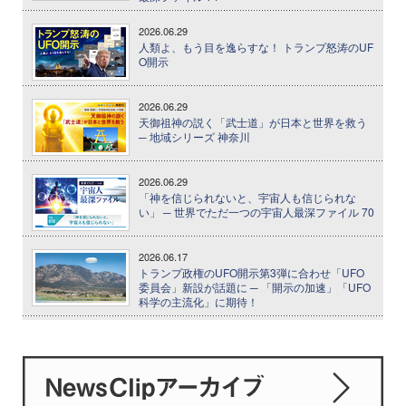
2026.06.29
人類よ、もう目を逸らすな！ トランプ怒涛のUF
O開示
2026.06.29
天御祖神の説く「武士道」が日本と世界を救う
─ 地域シリーズ 神奈川
2026.06.29
「神を信じられないと、宇宙人も信じられな
い」 ─ 世界でただ一つの宇宙人最深ファイル 70
2026.06.17
トランプ政権のUFO開示第3弾に合わせ「UFO
委員会」新設が話題に ─ 「開示の加速」「UFO
科学の主流化」に期待！