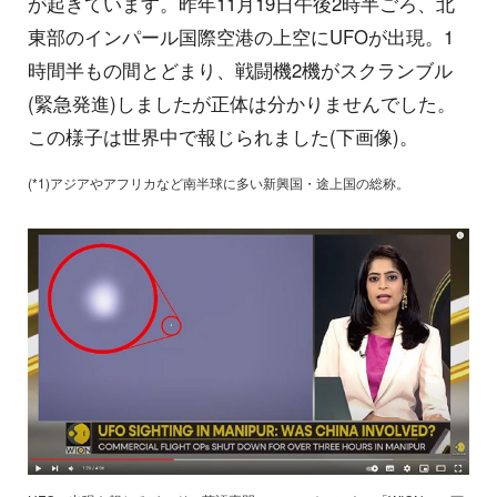
が起きています。昨年11月19日午後2時半ごろ、北
東部のインパール国際空港の上空にUFOが出現。1
時間半もの間とどまり、戦闘機2機がスクランブル
(緊急発進)しましたが正体は分かりませんでした。
この様子は世界中で報じられました(下画像)。
(*1)アジアやアフリカなど南半球に多い新興国・途上国の総称。