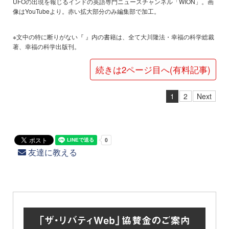
UFOの出現を報じるインドの英語専門ニュースチャンネル「WION」。画
像はYouTubeより。赤い拡大部分のみ編集部で加工。
※文中の特に断りがない『 』内の書籍は、全て大川隆法・幸福の科学総裁
著、幸福の科学出版刊。
続きは2ページ目へ(有料記事)
1
2
Next
友達に教える