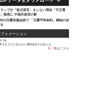
トランプが「敗北宣言」をしない理由「不正選
」疑惑に 中国共産党の影
20の日露首脳会談で 「日露平和条約」締結の決
断を
ンフォメーション
0.18
率引き上げに合わせた価格改定のお知らせ
一覧はこちら