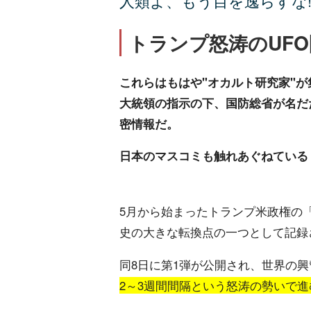
人類よ、もう目を逸らすな
トランプ怒涛のUF
これらはもはや"オカルト研究家"
大統領の指示の下、国防総省が名だ
密情報だ。
日本のマスコミも触れあぐねている
5月から始まったトランプ米政権の
史の大きな転換点の一つとして記録
同8日に第1弾が公開され、世界の
2～3週間間隔という怒涛の勢いで進