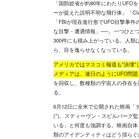
「国防総省が約80年にわたりUFO
ーが捉えた説明不明な飛行体」「CI
「FBIが現在進行形でUFO目撃事
な目撃・遭遇情報」──。一つひと
300件にも積み上がっている。人
ら、目を逸らせなくなっている。
アメリカではマスコミ報道も"決壊"
メディアは、連日のようにUFO問
を回収し、数種類の宇宙人の存在を
る。
6月12日に全米で公開された映画
(*)。スティーヴン・スピルバーグ
いる」と何度も強調する。映画自体
類のアイデンティティはどう揺らぐ