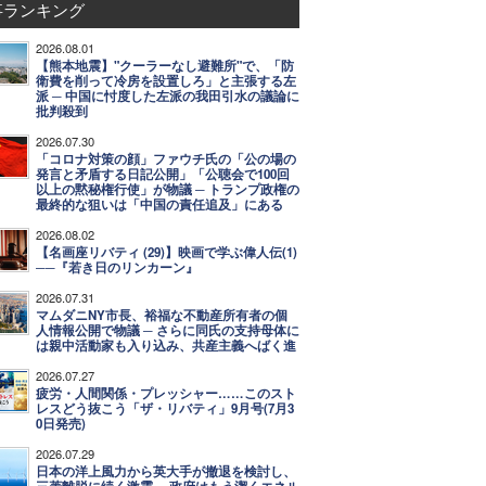
事ランキング
2026.08.01
【熊本地震】"クーラーなし避難所"で、「防
衛費を削って冷房を設置しろ」と主張する左
派 ─ 中国に忖度した左派の我田引水の議論に
批判殺到
2026.07.30
「コロナ対策の顔」ファウチ氏の「公の場の
発言と矛盾する日記公開」「公聴会で100回
以上の黙秘権行使」が物議 ─ トランプ政権の
最終的な狙いは「中国の責任追及」にある
2026.08.02
【名画座リバティ (29)】映画で学ぶ偉人伝(1)
──『若き日のリンカーン』
2026.07.31
マムダニNY市長、裕福な不動産所有者の個
人情報公開で物議 ─ さらに同氏の支持母体に
は親中活動家も入り込み、共産主義へばく進
2026.07.27
疲労・人間関係・プレッシャー……このスト
レスどう抜こう「ザ・リバティ」9月号(7月3
0日発売)
2026.07.29
日本の洋上風力から英大手が撤退を検討し、