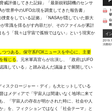
を脅威評価してきた記録」「最新鋭戦闘機のセンサ
Aが世界中のUFO出現を調査してきた報告書」
挙
件の捜査をしている証拠」「NASAが隠していた膨大
G
つが常識を揺るがす内容だが、そのファイルが累計
類はもう「我々は宇宙で孤独ではない」という現実か
イ
2019.1
消費税
しつつある。保守系FOXニュースを中心に、主要
題を報じる
。元米軍高官らが出演し、「政府はUFO
認識している」と踏み込んだ議論まで展開してい
「ディスクロージャー・デイ」も大ヒットしている
監督はメディアで「宇宙人は間違いなく地球に来て
も、「宇宙人の存在が明かされた時に、社会や人
か」を、フィクションではなく「社会テーマ」と