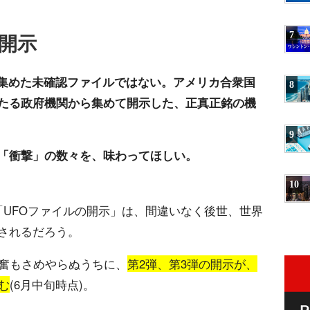
!
O開示
7
が集めた未確認ファイルではない。アメリカ合衆国
8
たる政府機関から集めて開示した、正真正銘の機
9
「衝撃」の数々を、味わってほしい。
10
「UFOファイルの開示」は、間違いなく後世、世界
されるだろう。
興奮もさめやらぬうちに、
第2弾、第3弾の開示が、
む
(6月中旬時点)。