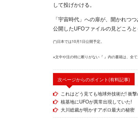
して投げかける。
「宇宙時代」への扉が、開かれつつ
公開したUFOファイルの見どころ
(*)日本では10月1日公開予定。
※文中や注の特に断りがない『 』内の書籍は、全
次ページからのポイント(有料記事)
これはどう見ても地球外技術だ! 衝撃
核基地にUFOが異常出現していた!
大川総裁が明かすアポロ最大の秘密