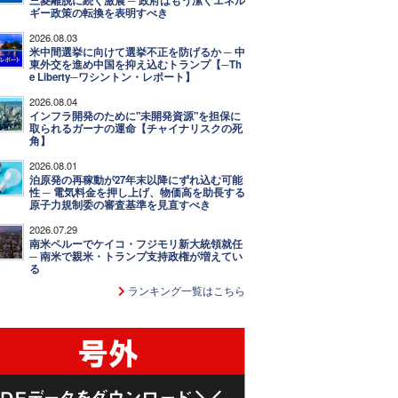
三菱離脱に続く激震 ─ 政府はもう潔くエネル
ギー政策の転換を表明すべき
2026.08.03
米中間選挙に向けて選挙不正を防げるか ─ 中
東外交を進め中国を抑え込むトランプ【─Th
e Liberty─ワシントン・レポート】
2026.08.04
インフラ開発のために"未開発資源"を担保に
取られるガーナの運命【チャイナリスクの死
角】
2026.08.01
泊原発の再稼動が27年末以降にずれ込む可能
性 ─ 電気料金を押し上げ、物価高を助長する
原子力規制委の審査基準を見直すべき
2026.07.29
南米ペルーでケイコ・フジモリ新大統領就任
─ 南米で親米・トランプ支持政権が増えてい
る
ランキング一覧はこちら