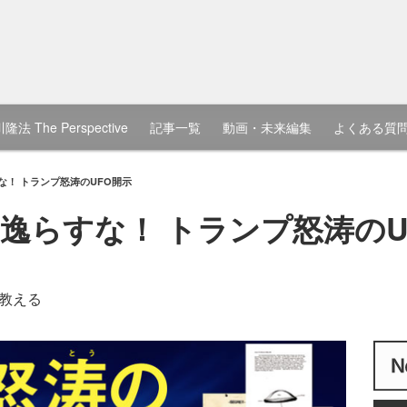
隆法 The Perspective
記事一覧
動画・未来編集
よくある質
な！ トランプ怒涛のUFO開示
逸らすな！ トランプ怒涛のU
教える