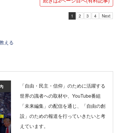
続きは2ページ目へ(有料記事)
1
2
3
4
Next
教える
「自由・民主・信仰」のために活躍する
世界の識者への取材や、YouTube番組
「未来編集」の配信を通じ、「自由の創
設」のための報道を行っていきたいと考
えています。