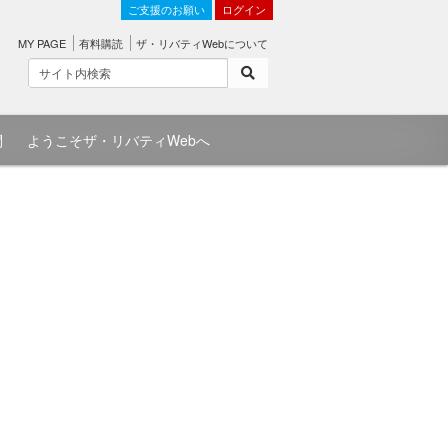
ご支援のお願い
ログイン
MY PAGE
有料購読
ザ・リバティWebについて
問
ようこそザ・リバティWebへ