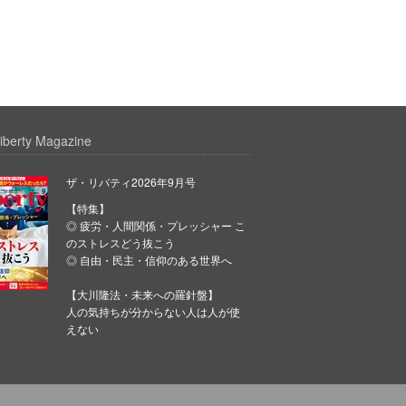
iberty Magazine
ザ・リバティ2026年9月号
【特集】
◎ 疲労・人間関係・プレッシャー こ
のストレスどう抜こう
◎ 自由・民主・信仰のある世界へ
【大川隆法・未来への羅針盤】
人の気持ちが分からない人は人が使
えない