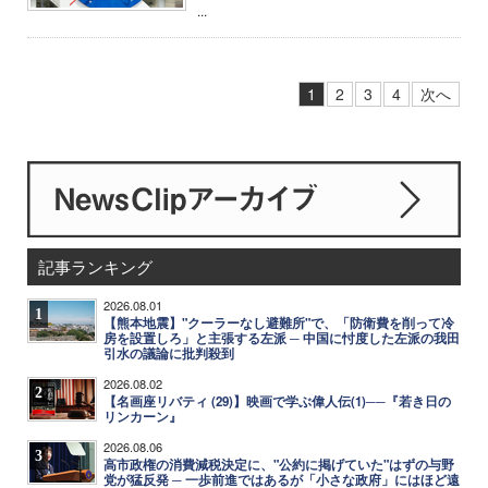
...
1
2
3
4
次へ
記事ランキング
2026.08.01
1
【熊本地震】"クーラーなし避難所"で、「防衛費を削って冷
房を設置しろ」と主張する左派 ─ 中国に忖度した左派の我田
引水の議論に批判殺到
2026.08.02
2
【名画座リバティ (29)】映画で学ぶ偉人伝(1)──『若き日の
リンカーン』
2026.08.06
3
高市政権の消費減税決定に、"公約に掲げていた"はずの与野
党が猛反発 ─ 一歩前進ではあるが「小さな政府」にはほど遠