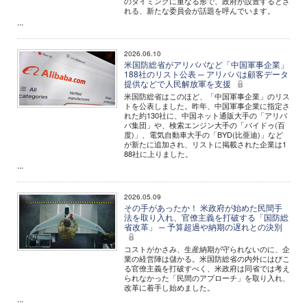
のタイミングに重なる形で、政府が設置するとさ
れる、新たな委員会が話題を呼んでいます。
...
2026.06.10
米国防総省がアリババなど「中国軍事企業」
188社のリスト公表 ─ アリババは顧客データ
提供などで人民解放軍を支援
米国防総省はこのほど、「中国軍事企業」のリス
トを公表しました。昨年、中国軍事企業に指定さ
れた約130社に、中国ネット通販大手の「アリバ
バ集団」や、検索エンジン大手の「バイドゥ(百
度)」、電気自動車大手の「BYD(比亜迪)」など
が新たに追加され、リストに掲載された企業は1
88社に上りました。
...
2026.05.09
その手があったか！ 米政府が始めた民間手
法を取り入れ、官僚主義を打破する「国防総
省改革」 ─ 予算超過や納期の遅れとの決別
コストがかさみ、生産納期が守られないのに、企
業の経営陣は儲かる。米国防総省の内外にはびこ
る官僚主義を打破すべく、米政府は同省では考え
られなかった「民間のアプローチ」を取り入れ、
改革に着手し始めました。
...