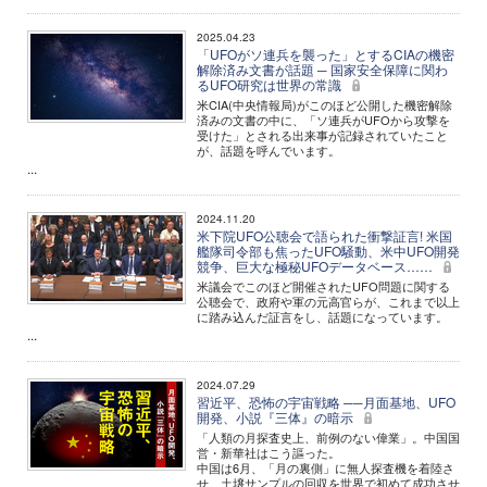
2025.04.23
「UFOがソ連兵を襲った」とするCIAの機密
解除済み文書が話題 ─ 国家安全保障に関わ
るUFO研究は世界の常識
米CIA(中央情報局)がこのほど公開した機密解除
済みの文書の中に、「ソ連兵がUFOから攻撃を
受けた」とされる出来事が記録されていたこと
が、話題を呼んでいます。
...
2024.11.20
米下院UFO公聴会で語られた衝撃証言! 米国
艦隊司令部も焦ったUFO騒動、米中UFO開発
競争、巨大な極秘UFOデータベース……
米議会でこのほど開催されたUFO問題に関する
公聴会で、政府や軍の元高官らが、これまで以上
に踏み込んだ証言をし、話題になっています。
...
2024.07.29
習近平、恐怖の宇宙戦略 ──月面基地、UFO
開発、小説『三体』の暗示
「人類の月探査史上、前例のない偉業」。中国国
営・新華社はこう謳った。
中国は6月、「月の裏側」に無人探査機を着陸さ
せ、土壌サンプルの回収を世界で初めて成功させ