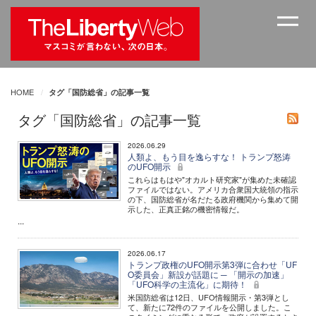
HOME
タグ「国防総省」の記事一覧
タグ「国防総省」の記事一覧
2026.06.29
人類よ、もう目を逸らすな！ トランプ怒涛
のUFO開示
これらはもはや"オカルト研究家"が集めた未確認
ファイルではない。アメリカ合衆国大統領の指示
の下、国防総省が名だたる政府機関から集めて開
示した、正真正銘の機密情報だ。
...
2026.06.17
トランプ政権のUFO開示第3弾に合わせ「UF
O委員会」新設が話題に ─ 「開示の加速」
「UFO科学の主流化」に期待！
米国防総省は12日、UFO情報開示・第3弾とし
て、新たに72件のファイルを公開しました。こ