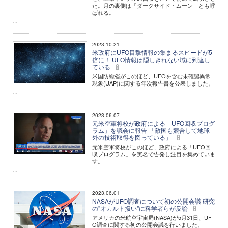
た。月の裏側は「ダークサイド・ムーン」とも呼
ばれる。
...
2023.10.21
米政府にUFO目撃情報の集まるスピードが5
倍に！ UFO情報は隠しきれない域に到達し
ている
米国防総省がこのほど、UFOを含む未確認異常
現象(UAP)に関する年次報告書を公表しました。
...
2023.06.07
元米空軍将校が政府による「UFO回収プログ
ラム」を議会に報告 「敵国も競合して地球
外の技術取得を図っている」
元米空軍将校がこのほど、政府による「UFO回
収プログラム」を実名で告発し注目を集めていま
す。
...
2023.06.01
NASAがUFO調査について初の公開会議 研究
の"オカルト扱い"に科学者らが反論
アメリカの米航空宇宙局(NASA)が5月31日、UF
O調査に関する初の公開会議を行いました。