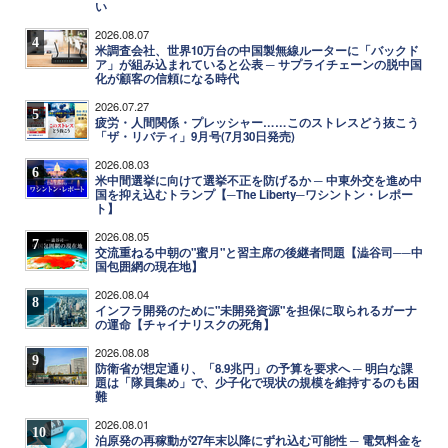
い
2026.08.07
4
米調査会社、世界10万台の中国製無線ルーターに「バックド
ア」が組み込まれていると公表 ─ サプライチェーンの脱中国
化が顧客の信頼になる時代
2026.07.27
5
疲労・人間関係・プレッシャー……このストレスどう抜こう
「ザ・リバティ」9月号(7月30日発売)
2026.08.03
6
米中間選挙に向けて選挙不正を防げるか ─ 中東外交を進め中
国を抑え込むトランプ【─The Liberty─ワシントン・レポー
ト】
2026.08.05
7
交流重ねる中朝の"蜜月"と習主席の後継者問題【澁谷司──中
国包囲網の現在地】
2026.08.04
8
インフラ開発のために"未開発資源"を担保に取られるガーナ
の運命【チャイナリスクの死角】
2026.08.08
9
防衛省が想定通り、「8.9兆円」の予算を要求へ ─ 明白な課
題は「隊員集め」で、少子化で現状の規模を維持するのも困
難
2026.08.01
10
泊原発の再稼動が27年末以降にずれ込む可能性 ─ 電気料金を