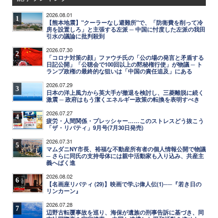
2026.08.01
1
【熊本地震】"クーラーなし避難所"で、「防衛費を削って冷
房を設置しろ」と主張する左派 ─ 中国に忖度した左派の我田
引水の議論に批判殺到
2026.07.30
2
「コロナ対策の顔」ファウチ氏の「公の場の発言と矛盾する
日記公開」「公聴会で100回以上の黙秘権行使」が物議 ─ ト
ランプ政権の最終的な狙いは「中国の責任追及」にある
2026.07.29
3
日本の洋上風力から英大手が撤退を検討し、三菱離脱に続く
激震 ─ 政府はもう潔くエネルギー政策の転換を表明すべき
2026.07.27
4
疲労・人間関係・プレッシャー……このストレスどう抜こう
「ザ・リバティ」9月号(7月30日発売)
2026.07.31
5
マムダニNY市長、裕福な不動産所有者の個人情報公開で物議
─ さらに同氏の支持母体には親中活動家も入り込み、共産主
義へばく進
2026.08.02
6
【名画座リバティ (29)】映画で学ぶ偉人伝(1)──『若き日の
リンカーン』
2026.07.28
7
辺野古転覆事故を巡り、海保が遺族の刑事告訴に基づき、同