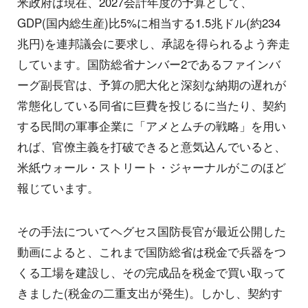
米政府は現在、2027会計年度の予算として、
GDP(国内総生産)比5%に相当する1.5兆ドル(約234
兆円)を連邦議会に要求し、承認を得られるよう奔走
しています。国防総省ナンバー2であるファインバ
ーグ副長官は、予算の肥大化と深刻な納期の遅れが
常態化している同省に巨費を投じるに当たり、契約
する民間の軍事企業に「アメとムチの戦略」を用い
れば、官僚主義を打破できると意気込んでいると、
米紙ウォール・ストリート・ジャーナルがこのほど
報じています。
その手法についてヘグセス国防長官が最近公開した
動画によると、これまで国防総省は税金で兵器をつ
くる工場を建設し、その完成品を税金で買い取って
きました(税金の二重支出が発生)。しかし、契約す