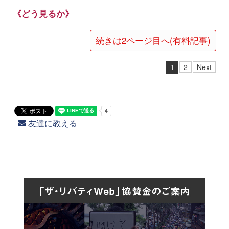
《どう見るか》
続きは2ページ目へ(有料記事)
1
2
Next
友達に教える