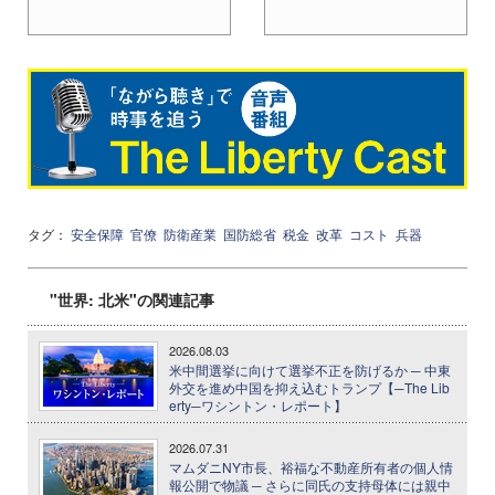
タグ：
安全保障
官僚
防衛産業
国防総省
税金
改革
コスト
兵器
"世界: 北米"の関連記事
2026.08.03
米中間選挙に向けて選挙不正を防げるか ─ 中東
外交を進め中国を抑え込むトランプ【─The Lib
erty─ワシントン・レポート】
2026.07.31
マムダニNY市長、裕福な不動産所有者の個人情
報公開で物議 ─ さらに同氏の支持母体には親中