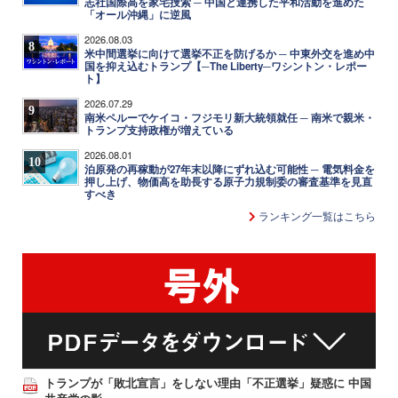
志社国際高を家宅捜索 ─ 中国と連携した平和活動を進めた
「オール沖縄」に逆風
2026.08.03
8
米中間選挙に向けて選挙不正を防げるか ─ 中東外交を進め中
国を抑え込むトランプ【─The Liberty─ワシントン・レポー
ト】
2026.07.29
9
南米ペルーでケイコ・フジモリ新大統領就任 ─ 南米で親米・
トランプ支持政権が増えている
2026.08.01
10
泊原発の再稼動が27年末以降にずれ込む可能性 ─ 電気料金を
押し上げ、物価高を助長する原子力規制委の審査基準を見直
すべき
ランキング一覧はこちら
トランプが「敗北宣言」をしない理由「不正選挙」疑惑に 中国