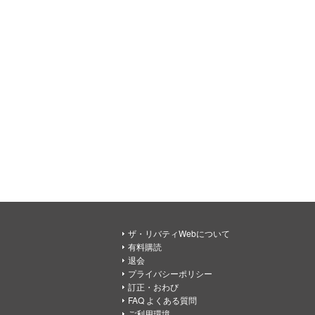
ザ・リバティWebについて
有料購読
退会
プライバシーポリシー
訂正・おわび
FAQ よくある質問
ご利用環境