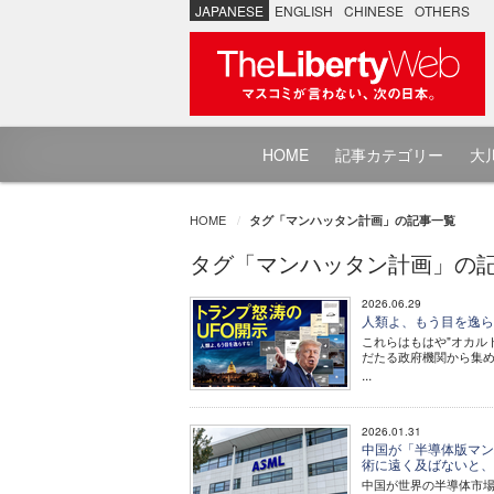
JAPANESE
ENGLISH
CHINESE
OTHERS
HOME
記事カテゴリー
大川
HOME
タグ「マンハッタン計画」の記事一覧
タグ「マンハッタン計画」の
2026.06.29
人類よ、もう目を逸ら
これらはもはや"オカル
だたる政府機関から集
...
2026.01.31
中国が「半導体版マン
術に遠く及ばないと
中国が世界の半導体市場