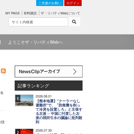
ご支援のお願い
ログイン
MY PAGE
有料購読
ザ・リバティWebについて
問
ようこそザ・リバティWebへ
記事ランキング
が名
2026.08.01
1
【熊本地震】"クーラーなし
避難所"で、「防衛費を削っ
て冷房を設置しろ」と主張す
る左派 ─ 中国に忖度した左
派の我田引水の議論に批判殺
の技
到
2026.07.30
。
2