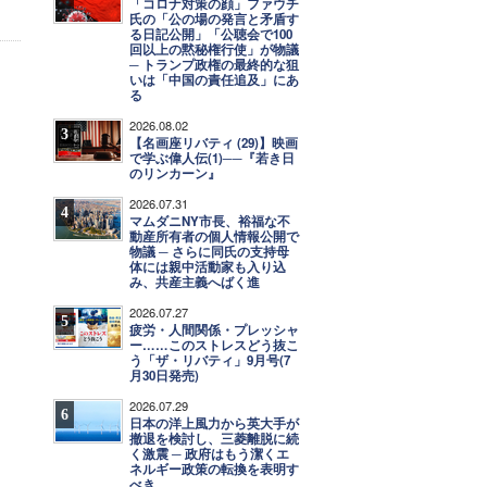
「コロナ対策の顔」ファウチ
氏の「公の場の発言と矛盾す
る日記公開」「公聴会で100
回以上の黙秘権行使」が物議
─ トランプ政権の最終的な狙
いは「中国の責任追及」にあ
る
2026.08.02
3
【名画座リバティ (29)】映画
で学ぶ偉人伝(1)──『若き日
のリンカーン』
2026.07.31
4
マムダニNY市長、裕福な不
動産所有者の個人情報公開で
物議 ─ さらに同氏の支持母
体には親中活動家も入り込
み、共産主義へばく進
2026.07.27
5
疲労・人間関係・プレッシャ
ー……このストレスどう抜こ
う「ザ・リバティ」9月号(7
月30日発売)
2026.07.29
6
日本の洋上風力から英大手が
撤退を検討し、三菱離脱に続
く激震 ─ 政府はもう潔くエ
ネルギー政策の転換を表明す
べき