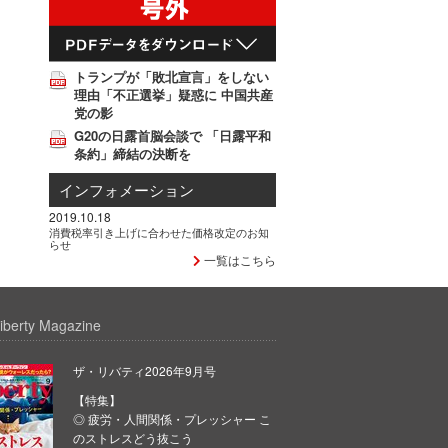
トランプが「敗北宣言」をしない
理由「不正選挙」疑惑に 中国共産
党の影
G20の日露首脳会談で 「日露平和
条約」締結の決断を
インフォメーション
2019.10.18
消費税率引き上げに合わせた価格改定のお知
らせ
一覧はこちら
iberty Magazine
ザ・リバティ2026年9月号
【特集】
◎ 疲労・人間関係・プレッシャー こ
のストレスどう抜こう