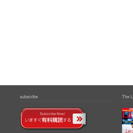
subscribe
The L