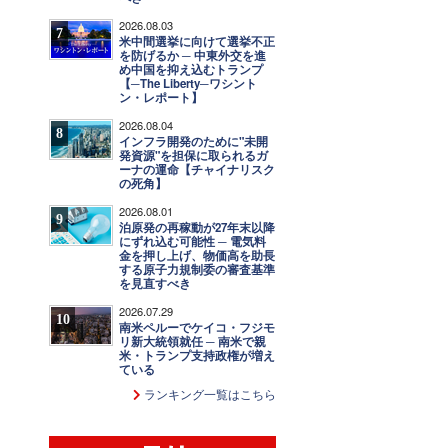
2026.08.03
7
米中間選挙に向けて選挙不正
を防げるか ─ 中東外交を進
め中国を抑え込むトランプ
【─The Liberty─ワシント
ン・レポート】
2026.08.04
8
インフラ開発のために"未開
発資源"を担保に取られるガ
ーナの運命【チャイナリスク
の死角】
2026.08.01
9
泊原発の再稼動が27年末以降
にずれ込む可能性 ─ 電気料
金を押し上げ、物価高を助長
する原子力規制委の審査基準
を見直すべき
2026.07.29
10
南米ペルーでケイコ・フジモ
リ新大統領就任 ─ 南米で親
米・トランプ支持政権が増え
ている
ランキング一覧はこちら