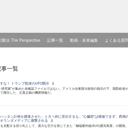
隆法 The Perspective
記事一覧
動画・未来編集
よくある質
記事一覧
すな！ トランプ怒涛のUFO開示
ト研究家"が集めた未確認ファイルではない。アメリカ合衆国大統領の指示の下、国防総省
めて開示した、正真正銘の機密情報だ。
ハッタン計画を躍進させた」と大々的に宣伝するも、"心臓部"は模倣できず、西側
、オランダメディアに痛撃される
を支配する切り札として、莫大な労力を投じてきた「極端紫外線(EUV)露光装置」の開発