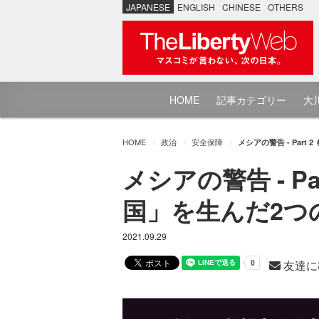
JAPANESE
ENGLISH
CHINESE
OTHERS
HOME
記事カテゴリー
大川
HOME
政治
安全保障
メシアの警告 - Par
メシアの警告 - P
国」を生んだ2つ
2021.09.29
友達に