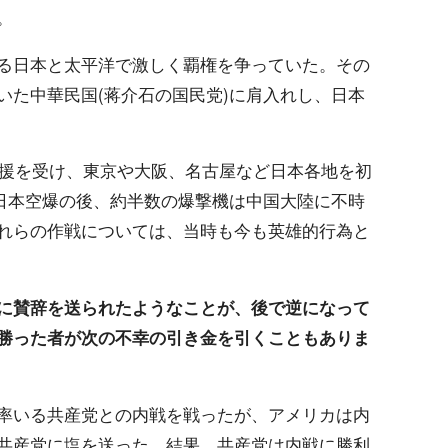
。
る日本と太平洋で激しく覇権を争っていた。その
いた中華民国(蒋介石の国民党)に肩入れし、日本
支援を受け、東京や大阪、名古屋など日本各地を初
。日本空爆の後、約半数の爆撃機は中国大陸に不時
れらの作戦については、当時も今も英雄的行為と
に賛辞を送られたようなことが、後で逆になって
勝った者が次の不幸の引き金を引くこともありま
率いる共産党との内戦を戦ったが、アメリカは内
共産党に塩を送った。結果、共産党は内戦に勝利