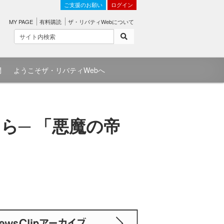
ご支援のお願い
ログイン
MY PAGE
有料購読
ザ・リバティWebについて
問
ようこそザ・リバティWebへ
なら─ 「悪魔の帝