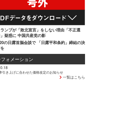
トランプが「敗北宣言」をしない理由「不正選
」疑惑に 中国共産党の影
20の日露首脳会談で 「日露平和条約」締結の決
断を
ンフォメーション
0.18
率引き上げに合わせた価格改定のお知らせ
一覧はこちら