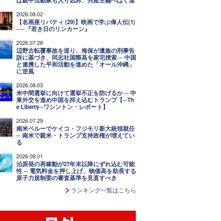
は親中活動家も入り込み、共産主義へばく進
2026.08.02
【名画座リバティ (29)】映画で学ぶ偉人伝(1)
──『若き日のリンカーン』
2026.07.28
辺野古転覆事故を巡り、海保が遺族の刑事告
訴に基づき、同志社国際高を家宅捜索 ─ 中国
と連携した平和活動を進めた「オール沖縄」
に逆風
2026.08.03
米中間選挙に向けて選挙不正を防げるか ─ 中
東外交を進め中国を抑え込むトランプ【─Th
e Liberty─ワシントン・レポート】
2026.07.29
南米ペルーでケイコ・フジモリ新大統領就任
─ 南米で親米・トランプ支持政権が増えてい
る
2026.08.01
泊原発の再稼動が27年末以降にずれ込む可能
性 ─ 電気料金を押し上げ、物価高を助長する
原子力規制委の審査基準を見直すべき
ランキング一覧はこちら