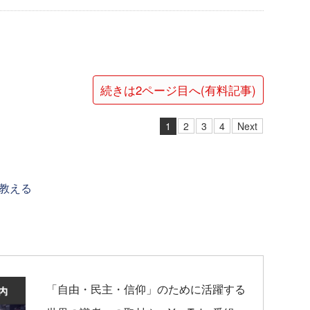
続きは2ページ目へ(有料記事)
1
2
3
4
Next
教える
「自由・民主・信仰」のために活躍する