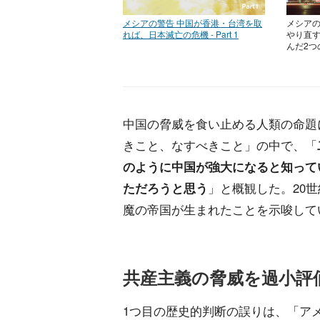
メシアの警告 中国が香港・台湾を取
メシアの警
れば、日本滅亡の危機 - Part 1
やり直す
んだ2つ
中国の脅威を食い止める人類の命題
きこと、なすべきこと」の中で、「
のように中国が強大になると知って
ただろうと思う
」と概観した。20
魔の帝国が生まれたことを示唆して
共産主義の脅威を過小評
1つ目の歴史的判断の誤りは、「ア