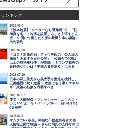
事ランキング
2026.08.01
【熊本地震】"クーラーなし避難所"で、「防
衛費を削って冷房を設置しろ」と主張する左
派 ─ 中国に忖度した左派の我田引水の議論に
批判殺到
2026.07.30
「コロナ対策の顔」ファウチ氏の「公の場の
発言と矛盾する日記公開」「公聴会で100回
以上の黙秘権行使」が物議 ─ トランプ政権の
最終的な狙いは「中国の責任追及」にある
2026.07.29
日本の洋上風力から英大手が撤退を検討し、
三菱離脱に続く激震 ─ 政府はもう潔くエネル
ギー政策の転換を表明すべき
2026.07.27
疲労・人間関係・プレッシャー……このスト
レスどう抜こう「ザ・リバティ」9月号(7月3
0日発売)
2026.07.31
マムダニNY市長、裕福な不動産所有者の個
人情報公開で物議 ─ さらに同氏の支持母体に