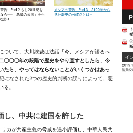
告 - Part 2 もし20世紀を
メシアの警告 - Part 3 ─2100年から
なら──「悪魔の帝国」を生
見た歴史の分岐点とは─
の誤り
挙
G
について、大川総裁は法話「今、メシアが語るべ
イ
二〇〇〇年の段階で歴史をやり直すとしたら、今
2019.1
いたら、やってはならないことがいくつかはあっ
消費税
世紀になされた2つの歴史的判断の誤りによって、悪
いる。
価し、中共に建国を許した
メリカが共産主義の脅威を過小評価し、中華人民共