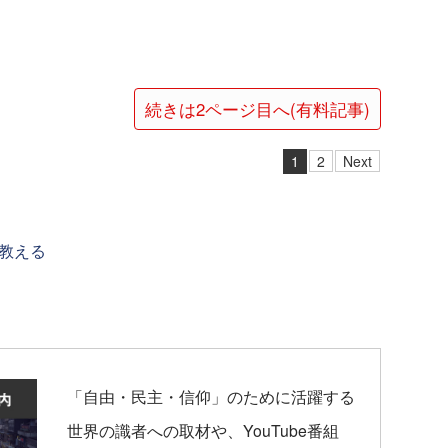
続きは2ページ目へ(有料記事)
1
2
Next
教える
「自由・民主・信仰」のために活躍する
世界の識者への取材や、YouTube番組