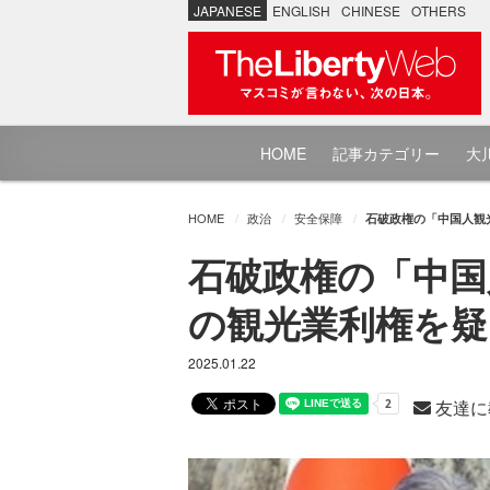
JAPANESE
ENGLISH
CHINESE
OTHERS
HOME
記事カテゴリー
大川
HOME
政治
安全保障
石破政権の「中国人観
石破政権の「中国
の観光業利権を疑
2025.01.22
友達に