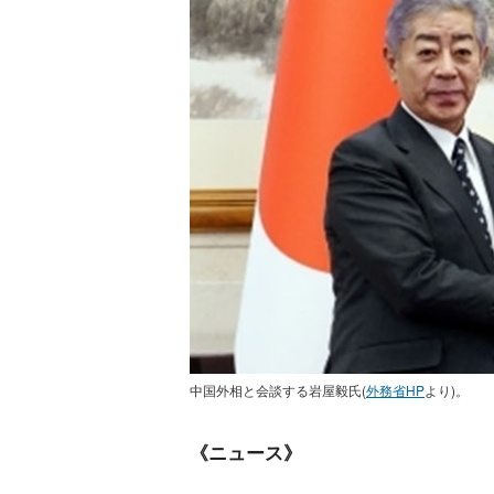
中国外相と会談する岩屋毅氏(
外務省HP
より)。
《ニュース》