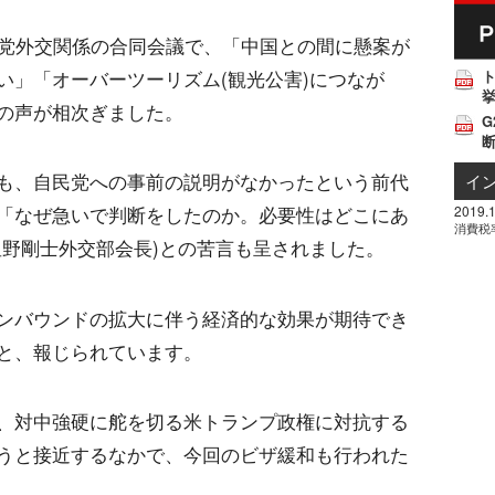
民党外交関係の合同会議で、「中国との間に懸案が
い」「オーバーツーリズム(観光公害)につなが
挙
の声が相次ぎました。
G
も、自民党への事前の説明がなかったという前代
イ
2019.1
「なぜ急いで判断をしたのか。必要性はどこにあ
消費税
星野剛士外交部会長)との苦言も呈されました。
ンバウンドの拡大に伴う経済的な効果が期待でき
と、報じられています。
、対中強硬に舵を切る米トランプ政権に対抗する
うと接近するなかで、今回のビザ緩和も行われた