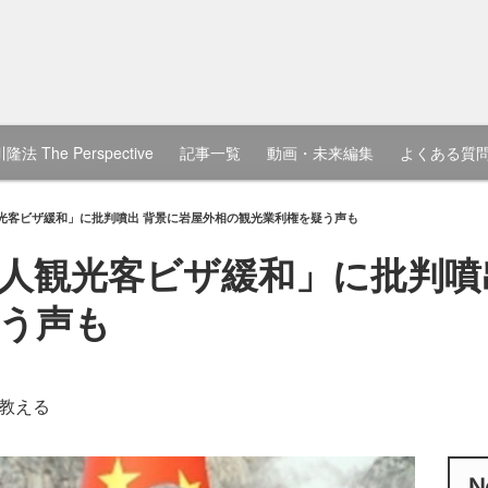
隆法 The Perspective
記事一覧
動画・未来編集
よくある質
光客ビザ緩和」に批判噴出 背景に岩屋外相の観光業利権を疑う声も
人観光客ビザ緩和」に批判噴
う声も
教える