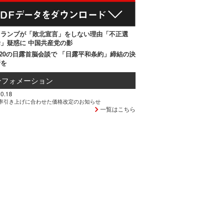
トランプが「敗北宣言」をしない理由「不正選
」疑惑に 中国共産党の影
20の日露首脳会談で 「日露平和条約」締結の決
断を
ンフォメーション
0.18
率引き上げに合わせた価格改定のお知らせ
一覧はこちら