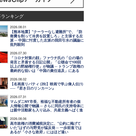
事ランキング
2026.08.01
【熊本地震】"クーラーなし避難所"で、「防
衛費を削って冷房を設置しろ」と主張する左
派 ─ 中国に忖度した左派の我田引水の議論に
批判殺到
2026.07.30
「コロナ対策の顔」ファウチ氏の「公の場の
発言と矛盾する日記公開」「公聴会で100回
以上の黙秘権行使」が物議 ─ トランプ政権の
最終的な狙いは「中国の責任追及」にある
2026.08.02
【名画座リバティ (29)】映画で学ぶ偉人伝(1)
──『若き日のリンカーン』
2026.07.31
マムダニNY市長、裕福な不動産所有者の個
人情報公開で物議 ─ さらに同氏の支持母体に
は親中活動家も入り込み、共産主義へばく進
2026.08.06
高市政権の消費減税決定に、"公約に掲げて
いた"はずの与野党が猛反発 ─ 一歩前進では
あるが「小さな政府」にはほど遠い