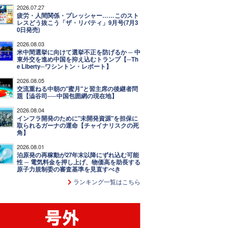
2026.07.27
疲労・人間関係・プレッシャー……このスト
レスどう抜こう「ザ・リバティ」9月号(7月3
0日発売)
2026.08.03
米中間選挙に向けて選挙不正を防げるか ─ 中
東外交を進め中国を抑え込むトランプ【─Th
e Liberty─ワシントン・レポート】
2026.08.05
交流重ねる中朝の"蜜月"と習主席の後継者問
題【澁谷司──中国包囲網の現在地】
2026.08.04
インフラ開発のために"未開発資源"を担保に
取られるガーナの運命【チャイナリスクの死
角】
2026.08.01
泊原発の再稼動が27年末以降にずれ込む可能
性 ─ 電気料金を押し上げ、物価高を助長する
原子力規制委の審査基準を見直すべき
ランキング一覧はこちら