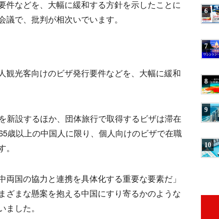
要件などを、大幅に緩和する方針を示したことに
6
会議で、批判が相次いでいます。
7
人観光客向けのビザ発行要件などを、大幅に緩和
8
9
ザを新設するほか、団体旅行で取得するビザは滞在
65歳以上の中国人に限り、個人向けのビザで在職
10
す。
中両国の協力と連携を具体化する重要な要素だ」
まざまな懸案を抱える中国にすり寄るかのような
いました。