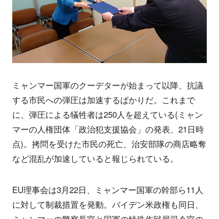
ミャンマー国軍のクーデターが始まって以降、抗議
する市民への弾圧は加速するばかりだ。これまで
に、弾圧による犠牲者は250人を超えている(ミャン
マーの人権団体「政治犯支援協会」の発表、21日時
点)。拷問を受けた市民の死亡、治安部隊の商店略奪
など混乱が加速していると報じられている。
EU理事会は3月22日、ミャンマー国軍の幹部ら11人
に対して制裁措置を発動。バイデン米政権も同日、
ミャンマーの警察長官と国軍の特殊作戦局司令官の