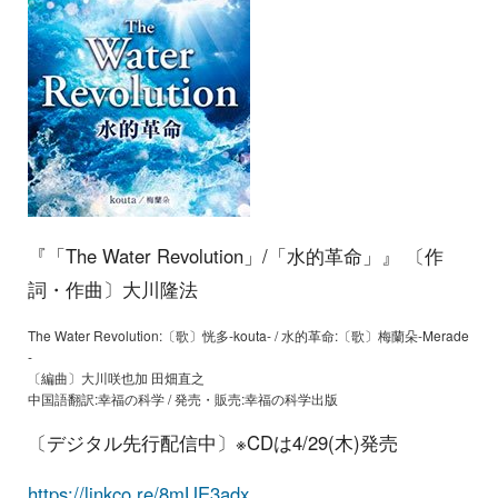
『「The Water Revolution」/「水的革命」』 〔作
詞・作曲〕大川隆法
The Water Revolution:〔歌〕恍多-kouta- / 水的革命:〔歌〕梅蘭朵-Merade
-
〔編曲〕大川咲也加 田畑直之
中国語翻訳:幸福の科学 / 発売・販売:幸福の科学出版
〔デジタル先行配信中〕※CDは4/29(木)発売
https://linkco.re/8mUE3adx