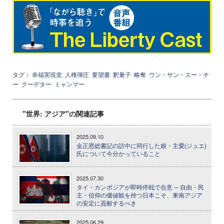
タグ：
幸福実現党
人権弾圧
要望書
釈量子
略奪
ウン・サン・スー・チ
ー
クーデター
ミャンマー
"世界: アジア"の関連記事
2025.09.10
金正恩総書記の訪中に同行した娘・主愛(ジュエ)
氏について今分かっていること
2025.07.30
タイ・カンボジアが即時停戦で合意 ─ 自由・民
主・信仰の価値観を持つ日本こそ、東南アジア
の安定に貢献するべき
2025.06.29