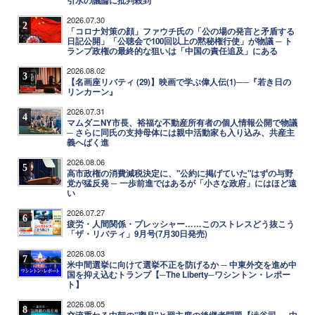
引水の議論に批判殺到
2026.07.30
2
「コロナ対策の顔」ファウチ氏の「公の場の発言と矛盾する
日記公開」「公聴会で100回以上の黙秘権行使」が物議 ─ ト
ランプ政権の最終的な狙いは「中国の責任追及」にある
2026.08.02
3
【名画座リバティ (29)】映画で学ぶ偉人伝(1)──『若き日の
リンカーン』
2026.07.31
4
マムダニNY市長、裕福な不動産所有者の個人情報公開で物議
─ さらに同氏の支持母体には親中活動家も入り込み、共産主
義へばく進
2026.08.06
5
高市政権の消費減税決定に、"公約に掲げていた"はずの与野
党が猛反発 ─ 一歩前進ではあるが「小さな政府」にはほど遠
い
2026.07.27
6
疲労・人間関係・プレッシャー……このストレスどう抜こう
「ザ・リバティ」9月号(7月30日発売)
2026.08.03
7
米中間選挙に向けて選挙不正を防げるか ─ 中東外交を進め中
国を抑え込むトランプ【─The Liberty─ワシントン・レポー
ト】
2026.08.05
8