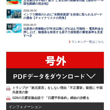
交流重ねる中朝の"蜜月"と習主席の後継者問題【澁谷司──中
国包囲網の現在地】
2026.08.04
9
インフラ開発のために"未開発資源"を担保に取られるガーナ
の運命【チャイナリスクの死角】
2026.08.01
10
泊原発の再稼動が27年末以降にずれ込む可能性 ─ 電気料金を
押し上げ、物価高を助長する原子力規制委の審査基準を見直
すべき
ランキング一覧はこちら
トランプが「敗北宣言」をしない理由「不正選挙」疑惑に 中国
共産党の影
G20の日露首脳会談で 「日露平和条約」締結の決断を
インフォメーション