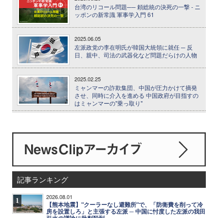
台湾のリコール問題── 頼総統の決死の一撃 - ニ
ッポンの新常識 軍事学入門 61
2025.06.05
左派政党の李在明氏が韓国大統領に就任 ─ 反
日、親中、司法の武器化など問題だらけの人物
2025.02.25
ミャンマーの詐欺集団、中国が圧力かけて摘発
させ、同時に介入を進める 中国政府が目指すの
はミャンマーの"乗っ取り"
記事ランキング
2026.08.01
1
【熊本地震】"クーラーなし避難所"で、「防衛費を削って冷
房を設置しろ」と主張する左派 ─ 中国に忖度した左派の我田