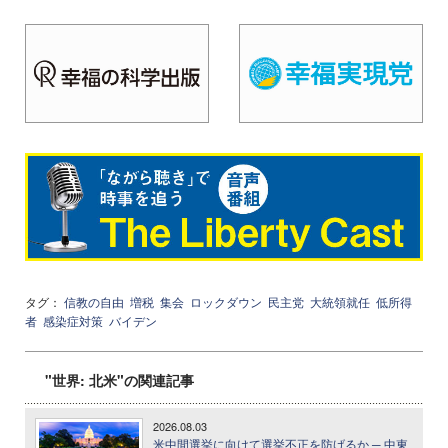
タグ：
信教の自由
増税
集会
ロックダウン
民主党
大統領就任
低所得
者
感染症対策
バイデン
"世界: 北米"の関連記事
2026.08.03
米中間選挙に向けて選挙不正を防げるか ─ 中東