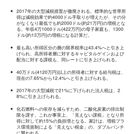
2017年の大型減税措置が撤廃される。標準的な世帯所
得は減税効果で約4000ドル手取りが増えたが、その分
がなくなり最低でも約2000ドル(約21万円)の増税とな
る。年収4万1000ドル(422万円)の母子家庭も、1300
ドル(約13万円)の増税になる計算だ。
最も高い所得区分の層の限界税率は43.4%へと引き上
げられ、高所得者層に対するキャピタルゲインおよび
配当に対する課税も、同レートに引き上げられる。
40万ドル(4120万円)以上の所得者に対する給与税は、
現在の7.65%から12.4%へと引き上げられる。
2017年の大型減税で21%に下げられた法人税は、2
8%に引き上げられる。
化石燃料への依存を減らすため、二酸化炭素の排出制
限を課す。これが事実上、「見えない課税」となり所
得に対して約15%の負担増となる。家計は、増税プラ
ス環境規制による「見えない税金」の、ダブルパンチ
に襲われる。