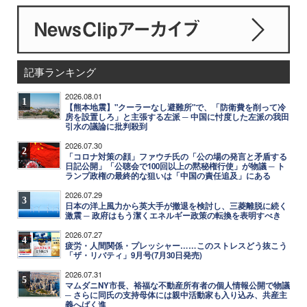
記事ランキング
2026.08.01
1
【熊本地震】"クーラーなし避難所"で、「防衛費を削って冷
房を設置しろ」と主張する左派 ─ 中国に忖度した左派の我田
引水の議論に批判殺到
2026.07.30
2
「コロナ対策の顔」ファウチ氏の「公の場の発言と矛盾する
日記公開」「公聴会で100回以上の黙秘権行使」が物議 ─ ト
ランプ政権の最終的な狙いは「中国の責任追及」にある
2026.07.29
3
日本の洋上風力から英大手が撤退を検討し、三菱離脱に続く
激震 ─ 政府はもう潔くエネルギー政策の転換を表明すべき
2026.07.27
4
疲労・人間関係・プレッシャー……このストレスどう抜こう
「ザ・リバティ」9月号(7月30日発売)
2026.07.31
5
マムダニNY市長、裕福な不動産所有者の個人情報公開で物議
─ さらに同氏の支持母体には親中活動家も入り込み、共産主
義へばく進