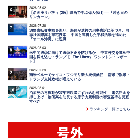
2026.08.02
6
【名画座リバティ (29)】映画で学ぶ偉人伝(1)──『若き日の
リンカーン』
2026.07.28
7
辺野古転覆事故を巡り、海保が遺族の刑事告訴に基づき、同
志社国際高を家宅捜索 ─ 中国と連携した平和活動を進めた
「オール沖縄」に逆風
2026.08.03
8
米中間選挙に向けて選挙不正を防げるか ─ 中東外交を進め中
国を抑え込むトランプ【─The Liberty─ワシントン・レポー
ト】
2026.07.29
9
南米ペルーでケイコ・フジモリ新大統領就任 ─ 南米で親米・
トランプ支持政権が増えている
2026.08.01
10
泊原発の再稼動が27年末以降にずれ込む可能性 ─ 電気料金を
押し上げ、物価高を助長する原子力規制委の審査基準を見直
すべき
ランキング一覧はこちら