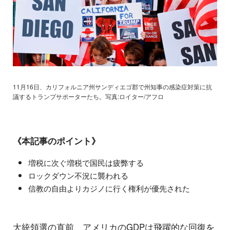
11月16日、カリフォルニア州サンディエゴ郡で州知事の感染症対策に抗
議するトランプサポーターたち。写真:ロイター/アフロ
《本記事のポイント》
増税に次ぐ増税で国民は疲弊する
ロックダウン不況に襲われる
信教の自由よりカジノに行く権利が優先された
大統領選の直前、アメリカのGDPは飛躍的な回復を