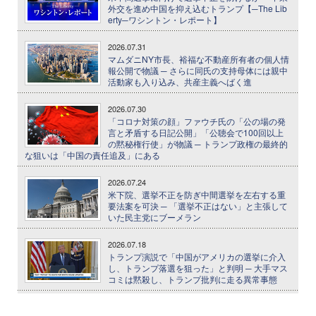
外交を進め中国を抑え込むトランプ【─The Lib
erty─ワシントン・レポート】
2026.07.31
マムダニNY市長、裕福な不動産所有者の個人情
報公開で物議 ─ さらに同氏の支持母体には親中
活動家も入り込み、共産主義へばく進
2026.07.30
「コロナ対策の顔」ファウチ氏の「公の場の発
言と矛盾する日記公開」「公聴会で100回以上
の黙秘権行使」が物議 ─ トランプ政権の最終的
な狙いは「中国の責任追及」にある
2026.07.24
米下院、選挙不正を防ぎ中間選挙を左右する重
要法案を可決 ─ 「選挙不正はない」と主張して
いた民主党にブーメラン
2026.07.18
トランプ演説で「中国がアメリカの選挙に介入
し、トランプ落選を狙った」と判明 ─ 大手マス
コミは黙殺し、トランプ批判に走る異常事態