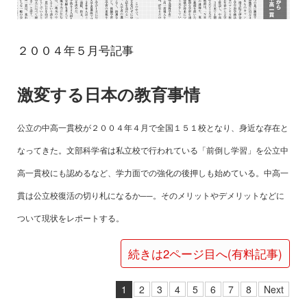
２００４年５月号記事
激変する日本の教育事情
公立の中高一貫校が２００４年４月で全国１５１校となり、身近な存在と
なってきた。文部科学省は私立校で行われている「前倒し学習」を公立中
高一貫校にも認めるなど、学力面での強化の後押しも始めている。中高一
貫は公立校復活の切り札になるか──。そのメリットやデメリットなどに
ついて現状をレポートする。
続きは2ページ目へ(有料記事)
1
2
3
4
5
6
7
8
Next