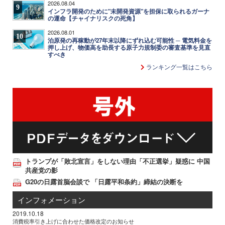
2026.08.04
9
インフラ開発のために"未開発資源"を担保に取られるガーナ
の運命【チャイナリスクの死角】
2026.08.01
10
泊原発の再稼動が27年末以降にずれ込む可能性 ─ 電気料金を
押し上げ、物価高を助長する原子力規制委の審査基準を見直
すべき
ランキング一覧はこちら
トランプが「敗北宣言」をしない理由「不正選挙」疑惑に 中国
共産党の影
G20の日露首脳会談で 「日露平和条約」締結の決断を
インフォメーション
2019.10.18
消費税率引き上げに合わせた価格改定のお知らせ