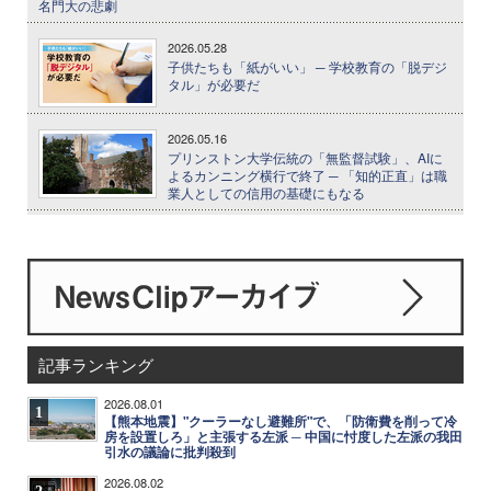
名門大の悲劇
2026.05.28
子供たちも「紙がいい」 ─ 学校教育の「脱デジ
タル」が必要だ
2026.05.16
プリンストン大学伝統の「無監督試験」、AIに
よるカンニング横行で終了 ─ 「知的正直」は職
業人としての信用の基礎にもなる
記事ランキング
2026.08.01
1
【熊本地震】"クーラーなし避難所"で、「防衛費を削って冷
房を設置しろ」と主張する左派 ─ 中国に忖度した左派の我田
引水の議論に批判殺到
2026.08.02
2