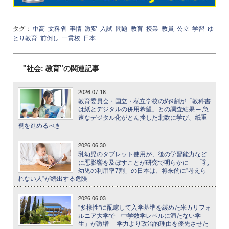
タグ：
中高
文科省
事情
激変
入試
問題
教育
授業
教員
公立
学習
ゆ
とり教育
前倒し
一貫校
日本
"社会: 教育"の関連記事
2026.07.18
教育委員会・国立・私立学校の約9割が「教科書
は紙とデジタルの併用希望」との調査結果 ─ 急
速なデジタル化がとん挫した北欧に学び、紙重
視を進めるべき
2026.06.30
乳幼児のタブレット使用が、後の学習能力など
に悪影響を及ぼすことが研究で明らかに ─ 「乳
幼児の利用率7割」の日本は、将来的に"考えら
れない人"が続出する危険
2026.06.03
"多様性"に配慮して入学基準を緩めた米カリフォ
ルニア大学で「中学数学レベルに満たない学
生」が激増 ─ 学力より政治的理由を優先させた