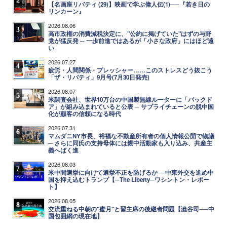
【名画座リバティ (29)】映画で学ぶ偉人伝(1)──『若き日の
リンカーン』
2026.08.06
3
高市政権の消費減税決定に、"公約に掲げていた"はずの与野
党が猛反発 ─ 一歩前進ではあるが「小さな政府」にはほど遠
い
2026.07.27
4
疲労・人間関係・プレッシャー……このストレスどう抜こう
「ザ・リバティ」9月号(7月30日発売)
2026.08.07
5
米調査会社、世界10万台の中国製無線ルーターに「バックド
ア」が組み込まれていると公表 ─ サプライチェーンの脱中国
化が顧客の信頼になる時代
2026.07.31
6
マムダニNY市長、裕福な不動産所有者の個人情報公開で物議
─ さらに同氏の支持母体には親中活動家も入り込み、共産主
義へばく進
2026.08.03
7
米中間選挙に向けて選挙不正を防げるか ─ 中東外交を進め中
国を抑え込むトランプ【─The Liberty─ワシントン・レポー
ト】
2026.08.05
8
交流重ねる中朝の"蜜月"と習主席の後継者問題【澁谷司──中
国包囲網の現在地】