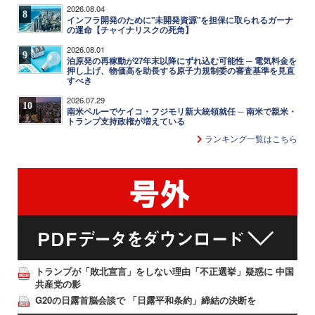
2026.08.04
8
インフラ開発のために"未開発資源"を担保に取られるガーナ
の運命【チャイナリスクの死角】
2026.08.01
9
泊原発の再稼動が27年末以降にずれ込む可能性 ─ 電気料金を
押し上げ、物価高を助長する原子力規制委の審査基準を見直
すべき
2026.07.29
10
南米ペルーでケイコ・フジモリ新大統領就任 ─ 南米で親米・
トランプ支持政権が増えている
ランキング一覧はこちら
トランプが「敗北宣言」をしない理由「不正選挙」疑惑に 中国
共産党の影
G20の日露首脳会談で 「日露平和条約」締結の決断を