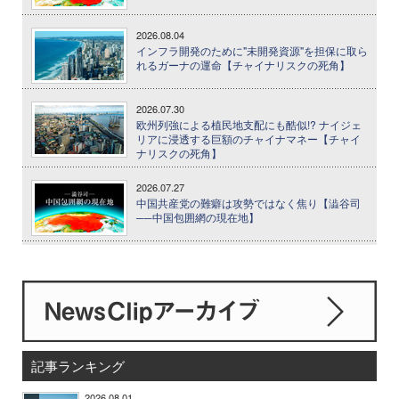
2026.08.04
インフラ開発のために"未開発資源"を担保に取ら
れるガーナの運命【チャイナリスクの死角】
2026.07.30
欧州列強による植民地支配にも酷似!? ナイジェ
リアに浸透する巨額のチャイナマネー【チャイ
ナリスクの死角】
2026.07.27
中国共産党の難癖は攻勢ではなく焦り【澁谷司
──中国包囲網の現在地】
記事ランキング
2026.08.01