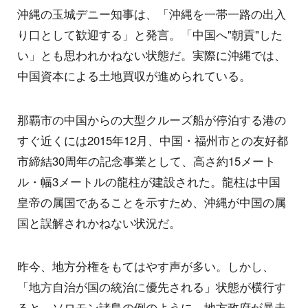
沖縄の玉城デニー知事は、「沖縄を一帯一路の出入
り口として歓迎する」と発言。「中国へ"朝貢"した
い」とも思われかねない状態だ。実際に沖縄では、
中国資本による土地買収が進められている。
那覇市の中国からの大型クルーズ船が停泊する港の
すぐ近くには2015年12月、中国・福州市との友好都
市締結30周年の記念事業として、高さ約15メート
ル・幅3メートルの龍柱が建設された。龍柱は中国
皇帝の属国であることを示すため、沖縄が中国の属
国と誤解されかねない状況だ。
昨今、地方分権をもてはやす声が多い。しかし、
「地方自治が国の統治に優先される」状態が横行す
ると、ソロモン諸島の例のように、地方政府が暴走