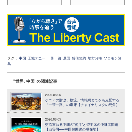
タグ：
中国
玉城デニー
一帯一路
属国
賃借契約
地方分権
ソロモン諸
島
"世界: 中国"の関連記事
2026.08.06
ケニアの財政、物流、情報網までをも支配する
「一帯一路」の毒牙【チャイナリスクの死角】
2026.08.05
交流重ねる中朝の"蜜月"と習主席の後継者問題
【澁谷司──中国包囲網の現在地】