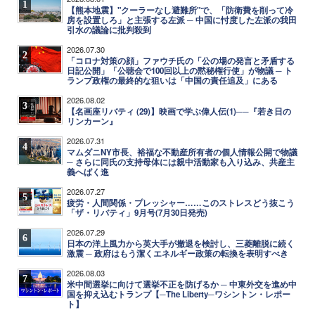
1
【熊本地震】"クーラーなし避難所"で、「防衛費を削って冷
房を設置しろ」と主張する左派 ─ 中国に忖度した左派の我田
引水の議論に批判殺到
2026.07.30
2
「コロナ対策の顔」ファウチ氏の「公の場の発言と矛盾する
日記公開」「公聴会で100回以上の黙秘権行使」が物議 ─ ト
ランプ政権の最終的な狙いは「中国の責任追及」にある
2026.08.02
3
【名画座リバティ (29)】映画で学ぶ偉人伝(1)──『若き日の
リンカーン』
2026.07.31
4
マムダニNY市長、裕福な不動産所有者の個人情報公開で物議
─ さらに同氏の支持母体には親中活動家も入り込み、共産主
義へばく進
2026.07.27
5
疲労・人間関係・プレッシャー……このストレスどう抜こう
「ザ・リバティ」9月号(7月30日発売)
2026.07.29
6
日本の洋上風力から英大手が撤退を検討し、三菱離脱に続く
激震 ─ 政府はもう潔くエネルギー政策の転換を表明すべき
2026.08.03
7
米中間選挙に向けて選挙不正を防げるか ─ 中東外交を進め中
国を抑え込むトランプ【─The Liberty─ワシントン・レポー
ト】