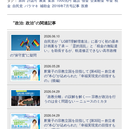
タグ：
票田
許認可
農業
集票
1000兆円
建設
借金
企業献金
年金
税
金
自民党
バラマキ
補助金
2016年7月号記事
医療
"政治: 政治"の関連記事
2026.06.10
自民党が「LGBT理解増進法」に基づく初の基本
計画案を了承 ─ 「霊的混乱」と「税金の無駄遣
い」を助長するが、軌道修正できない高市政権
の"保守度"に疑問
2026.05.28
釈量子の宗教立国を目指して [第4回] ─ 創立者
の"本心"が込められた『幸福実現党の目指すも
の』(後編)
2026.04.29
「政教分離」の誤解を解く── 宗教が政治を行
うのは全く問題ない ─ ニュースのミカタ
2026.04.29
釈量子の宗教立国を目指して [第3回] ─ 創立者
の"本心"が込められた『幸福実現党の目指すも