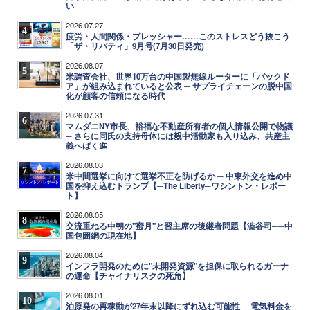
い
2026.07.27
4
疲労・人間関係・プレッシャー……このストレスどう抜こう
「ザ・リバティ」9月号(7月30日発売)
2026.08.07
5
米調査会社、世界10万台の中国製無線ルーターに「バックド
ア」が組み込まれていると公表 ─ サプライチェーンの脱中国
化が顧客の信頼になる時代
2026.07.31
6
マムダニNY市長、裕福な不動産所有者の個人情報公開で物議
─ さらに同氏の支持母体には親中活動家も入り込み、共産主
義へばく進
2026.08.03
7
米中間選挙に向けて選挙不正を防げるか ─ 中東外交を進め中
国を抑え込むトランプ【─The Liberty─ワシントン・レポー
ト】
2026.08.05
8
交流重ねる中朝の"蜜月"と習主席の後継者問題【澁谷司──中
国包囲網の現在地】
2026.08.04
9
インフラ開発のために"未開発資源"を担保に取られるガーナ
の運命【チャイナリスクの死角】
2026.08.01
10
泊原発の再稼動が27年末以降にずれ込む可能性 ─ 電気料金を