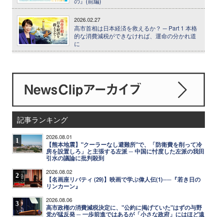
の』(前編)
2026.02.27
高市首相は日本経済を救えるか？ ─ Part 1 本格
的な消費減税ができなければ、運命の分かれ道
に
記事ランキング
2026.08.01
1
【熊本地震】"クーラーなし避難所"で、「防衛費を削って冷
房を設置しろ」と主張する左派 ─ 中国に忖度した左派の我田
引水の議論に批判殺到
2026.08.02
2
【名画座リバティ (29)】映画で学ぶ偉人伝(1)──『若き日の
リンカーン』
2026.08.06
3
高市政権の消費減税決定に、"公約に掲げていた"はずの与野
党が猛反発 ─ 一歩前進ではあるが「小さな政府」にはほど遠