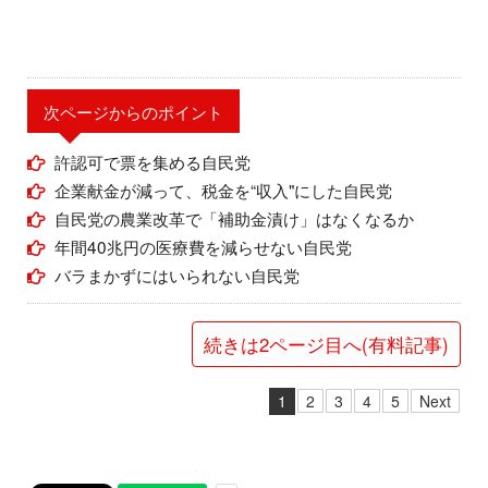
次ページからのポイント
許認可で票を集める自民党
企業献金が減って、税金を“収入"にした自民党
自民党の農業改革で「補助金漬け」はなくなるか
年間40兆円の医療費を減らせない自民党
バラまかずにはいられない自民党
続きは2ページ目へ(有料記事)
1
2
3
4
5
Next