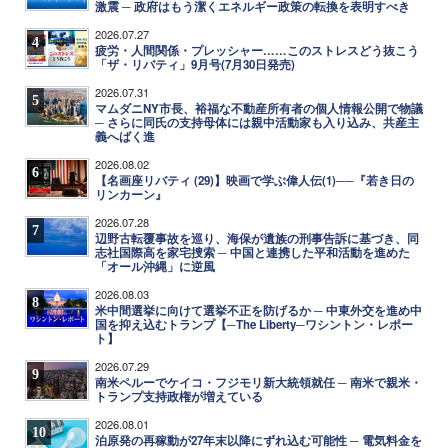
激震 ─ 政府はもう潔くエネルギー政策の転換を表明すべき
2026.07.27
4
疲労・人間関係・プレッシャー……このストレスどう抜こう
「ザ・リバティ」9月号(7月30日発売)
2026.07.31
5
マムダニNY市長、裕福な不動産所有者の個人情報公開で物議
─ さらに同氏の支持母体には親中活動家も入り込み、共産主
義へばく進
2026.08.02
6
【名画座リバティ (29)】映画で学ぶ偉人伝(1)──『若き日の
リンカーン』
2026.07.28
7
辺野古転覆事故を巡り、海保が遺族の刑事告訴に基づき、同
志社国際高を家宅捜索 ─ 中国と連携した平和活動を進めた
「オール沖縄」に逆風
2026.08.03
8
米中間選挙に向けて選挙不正を防げるか ─ 中東外交を進め中
国を抑え込むトランプ【─The Liberty─ワシントン・レポー
ト】
2026.07.29
9
南米ペルーでケイコ・フジモリ新大統領就任 ─ 南米で親米・
トランプ支持政権が増えている
2026.08.01
10
泊原発の再稼動が27年末以降にずれ込む可能性 ─ 電気料金を