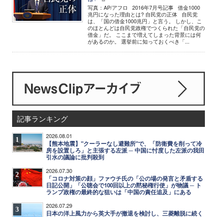
写真：AP/アフロ 2016年7月号記事 借金1000
兆円になった理由とは? 自民党の正体 自民党
は、「国の借金1000兆円」と言う。 しかし、こ
のほとんどは自民党政権でつくられた「自民党の
借金」だ。 ここまで増えてしまった背景には何
があるのか。 選挙前に知っておくべき「...
記事ランキング
2026.08.01
1
【熊本地震】"クーラーなし避難所"で、「防衛費を削って冷
房を設置しろ」と主張する左派 ─ 中国に忖度した左派の我田
引水の議論に批判殺到
2026.07.30
2
「コロナ対策の顔」ファウチ氏の「公の場の発言と矛盾する
日記公開」「公聴会で100回以上の黙秘権行使」が物議 ─ ト
ランプ政権の最終的な狙いは「中国の責任追及」にある
2026.07.29
3
日本の洋上風力から英大手が撤退を検討し、三菱離脱に続く