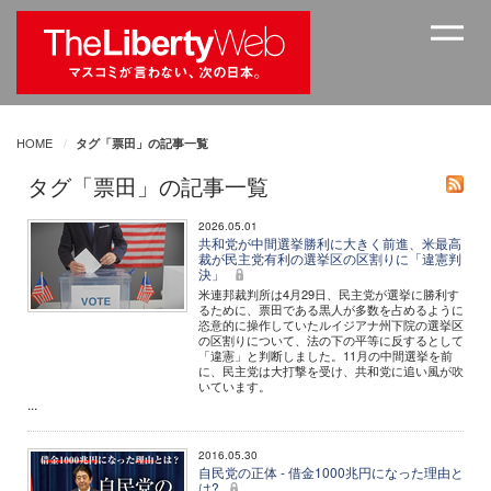
HOME
タグ「票田」の記事一覧
タグ「票田」の記事一覧
2026.05.01
共和党が中間選挙勝利に大きく前進、米最高
裁が民主党有利の選挙区の区割りに「違憲判
決」
米連邦裁判所は4月29日、民主党が選挙に勝利す
るために、票田である黒人が多数を占めるように
恣意的に操作していたルイジアナ州下院の選挙区
の区割りについて、法の下の平等に反するとして
「違憲」と判断しました。11月の中間選挙を前
に、民主党は大打撃を受け、共和党に追い風が吹
いています。
...
2016.05.30
自民党の正体 - 借金1000兆円になった理由と
は?