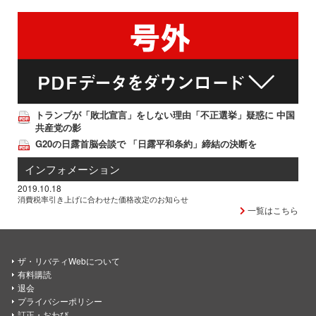
トランプが「敗北宣言」をしない理由「不正選挙」疑惑に 中国
共産党の影
G20の日露首脳会談で 「日露平和条約」締結の決断を
インフォメーション
2019.10.18
消費税率引き上げに合わせた価格改定のお知らせ
一覧はこちら
ザ・リバティWebについて
有料購読
退会
プライバシーポリシー
訂正・おわび