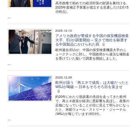
高市政権で初めての経済対策の財源を裏付ける、
2025年度補正予算案が成立する見通しだ(12月15
日時点)。
...
2025.12.13
アメリカ政府が警戒する中国の保安機器検査
大手、EUが調査開始 ─ 安さで他社を駆逐す
る中国製品にかけられた罠
欧州連合(EU)が、中国の保安検査機器大手のニ
ュークテックに対し、中国政府から違法な補助金
を受けていた疑いで調査を開始しました。
...
2025.12.09
欧州が謳う「再エネで成長」は大嘘だったと
WSJが喝破 ─ 日本もそろそろ目を覚ませ
約20年にわたり脱炭素の先頭を走ってきた欧州
で、再エネ政策が経済に悪影響を及ぼし、産業の
足枷になっていることが目に見えて明らかになっ
たと、米紙ウォール・ストリート・ジャーナル
(WSJ)が報じています(9日付)。
...