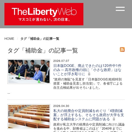
HOME
タグ「補助金」の記事一覧
タグ「補助金」の記事一覧
2026.07.07
日本版DOGE、廃止できたのは120件中1件
のみ ─ 高市政権の頭に「小さな政府」はな
いことが浮き彫りに
"政府の無駄"を見直す「日本版DOGE(租税特別
措置・補助金見直し担当室)」で、各省庁による
自主点検結果が出そろいました。
...
2026.04.30
私大の統廃合や定員削減をめぐり「4割削減
案」が浮上するも、そもそも政府が大学を支
配する補助金システムに問題がある
政府が私立大学の統廃合や定員削減に向けた議論
を進める中、財務省はこのほど「2040年までに