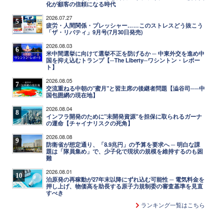
化が顧客の信頼になる時代
2026.07.27
5
疲労・人間関係・プレッシャー……このストレスどう抜こう
「ザ・リバティ」9月号(7月30日発売)
2026.08.03
6
米中間選挙に向けて選挙不正を防げるか ─ 中東外交を進め中
国を抑え込むトランプ【─The Liberty─ワシントン・レポー
ト】
2026.08.05
7
交流重ねる中朝の"蜜月"と習主席の後継者問題【澁谷司──中
国包囲網の現在地】
2026.08.04
8
インフラ開発のために"未開発資源"を担保に取られるガーナ
の運命【チャイナリスクの死角】
2026.08.08
9
防衛省が想定通り、「8.9兆円」の予算を要求へ ─ 明白な課
題は「隊員集め」で、少子化で現状の規模を維持するのも困
難
2026.08.01
10
泊原発の再稼動が27年末以降にずれ込む可能性 ─ 電気料金を
押し上げ、物価高を助長する原子力規制委の審査基準を見直
すべき
ランキング一覧はこちら