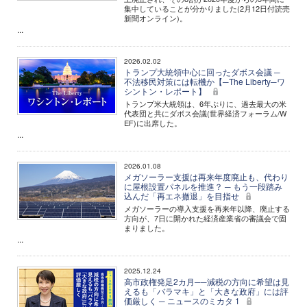
集中していることが分かりました(2月12日付読売
新聞オンライン)。
...
2026.02.02
トランプ大統領中心に回ったダボス会議 ─
不法移民対策には転機か【─The Liberty─ワ
シントン・レポート】
トランプ米大統領は、6年ぶりに、過去最大の米
代表団と共にダボス会議(世界経済フォーラム/W
EF)に出席した。
...
2026.01.08
メガソーラー支援は再来年度廃止も、代わり
に屋根設置パネルを推進？ ─ もう一段踏み
込んだ「再エネ撤退」を目指せ
メガソーラーの導入支援を再来年以降、廃止する
方向が、7日に開かれた経済産業省の審議会で固
まりました。
...
2025.12.24
高市政権発足2カ月──減税の方向に希望は見
えるも「バラマキ」と「大きな政府」には評
価厳しく ─ ニュースのミカタ 1