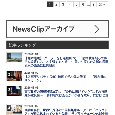
1
2
3
4
5
6
...
9
次へ
記事ランキング
2026.08.01
1
【熊本地震】"クーラーなし避難所"で、「防衛費を削って冷
房を設置しろ」と主張する左派 ─ 中国に忖度した左派の我田
引水の議論に批判殺到
2026.08.02
2
【名画座リバティ (29)】映画で学ぶ偉人伝(1)──『若き日の
リンカーン』
2026.08.06
3
高市政権の消費減税決定に、"公約に掲げていた"はずの与野
党が猛反発 ─ 一歩前進ではあるが「小さな政府」にはほど遠
い
2026.08.07
4
米調査会社、世界10万台の中国製無線ルーターに「バックド
ア」が組み込まれていると公表 ─ サプライチェーンの脱中国