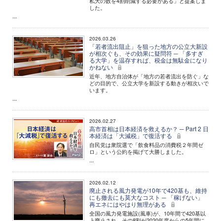
私大の数を4割削減する必要がある」と提案しま
した。
...
2026.03.26
「若者流出阻止」を狙った地方の公立大新設
が相次ぐも、その効果に疑問符 ─ 「多すぎ
る大学」を温存すれば、税金は無駄金になり
かねない
近年、地方自治体が「地方の若者流出を防ぐ」な
どの目的で、公立大学を新設する動きが相次いで
います。
...
2026.02.27
高市首相は日本経済を救えるか？ ─ Part 2 日
本経済は「大減税」で復活する
自民党は衆院選で「飲食料品の消費税２年間ゼ
ロ」という公約を掲げて大勝しました。
...
2026.02.12
廃止される風力発電が10年で420基も、維持
にも撤去にも莫大なコスト ─ 「稼げない」
再エネにはやはり無理がある
全国の風力発電施設(風車)が、10年間で420基以
上廃止され、その8割が2020年度からの5年間に