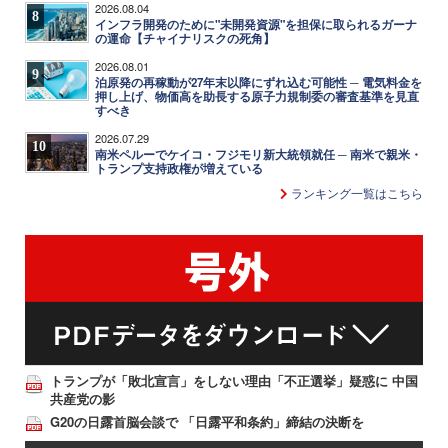
2026.08.04
8
インフラ開発のために"未開発資源"を担保に取られるガーナ
の運命【チャイナリスクの死角】
2026.08.01
9
泊原発の再稼動が27年末以降にずれ込む可能性 ─ 電気料金を
押し上げ、物価高を助長する原子力規制委の審査基準を見直
すべき
2026.07.29
10
南米ペルーでケイコ・フジモリ新大統領就任 ─ 南米で親米・
トランプ支持政権が増えている
ランキング一覧はこちら
トランプが「敗北宣言」をしない理由「不正選挙」疑惑に 中国
共産党の影
G20の日露首脳会談で 「日露平和条約」締結の決断を