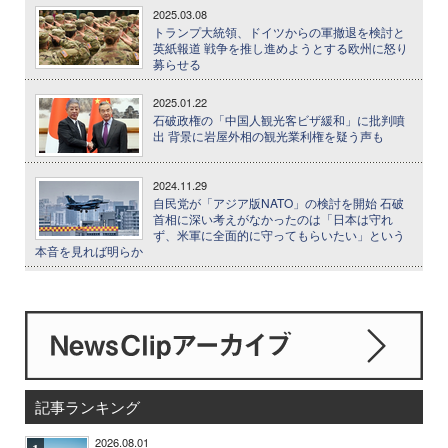
2025.03.08
トランプ大統領、ドイツからの軍撤退を検討と
英紙報道 戦争を推し進めようとする欧州に怒り
募らせる
2025.01.22
石破政権の「中国人観光客ビザ緩和」に批判噴
出 背景に岩屋外相の観光業利権を疑う声も
2024.11.29
自民党が「アジア版NATO」の検討を開始 石破
首相に深い考えがなかったのは「日本は守れ
ず、米軍に全面的に守ってもらいたい」という
本音を見れば明らか
記事ランキング
2026.08.01