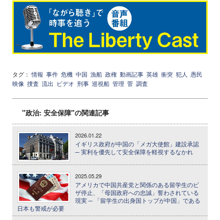
タグ：
情報
事件
危機
中国
漁船
政権
動画記事
英雄
衝突
犯人
愚民
映像
捜査
流出
ビデオ
刑事
巡視船
管理
菅
調査
"政治: 安全保障"の関連記事
2026.01.22
イギリス政府が中国の「メガ大使館」建設承認
─ 実利を優先して安全保障を軽視するなかれ
2025.05.29
アメリカで中国共産党と関係のある留学生のビ
ザ停止、「母国政府への忠誠」誓わされている
現実 ─ 「留学生の出身国トップが中国」である
日本も警戒が必要