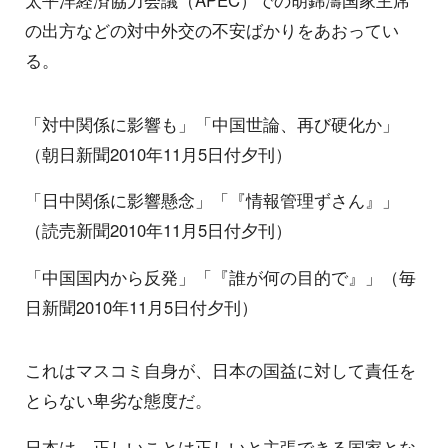
太平洋経済協力会議（APEC）での胡錦濤国家主席
の出方などの対中外交の不安ばかりをあおってい
る。
「対中関係に影響も」「中国世論、再び硬化か」
（朝日新聞2010年11月5日付夕刊）
「日中関係に影響懸念」「『情報管理ずさん』」
（読売新聞2010年11月5日付夕刊）
「中国国内から反発」「『誰が何の目的で』」（毎
日新聞2010年11月5日付夕刊）
これはマスコミ自身が、日本の国益に対して責任を
とらない卑劣な態度だ。
日本は、正しいことは正しいと主張できる国家とな