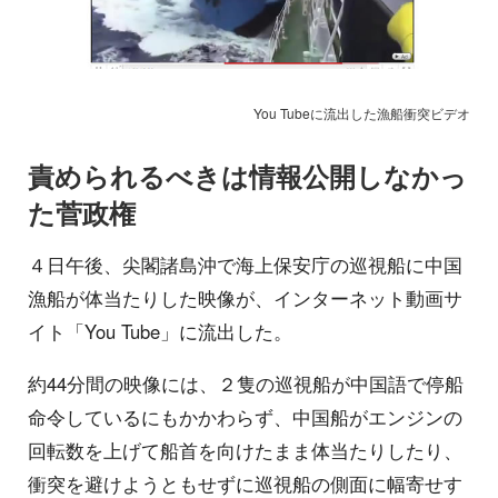
You Tubeに流出した漁船衝突ビデオ
責められるべきは情報公開しなかっ
た菅政権
４日午後、尖閣諸島沖で海上保安庁の巡視船に中国
漁船が体当たりした映像が、インターネット動画サ
イト「You Tube」に流出した。
約44分間の映像には、２隻の巡視船が中国語で停船
命令しているにもかかわらず、中国船がエンジンの
回転数を上げて船首を向けたまま体当たりしたり、
衝突を避けようともせずに巡視船の側面に幅寄せす