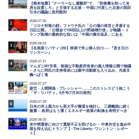
1
【熊本地震】"クーラーなし避難所"で、「防衛費を削って冷
房を設置しろ」と主張する左派 ─ 中国に忖度した左派の我田
引水の議論に批判殺到
2026.07.30
2
「コロナ対策の顔」ファウチ氏の「公の場の発言と矛盾する
日記公開」「公聴会で100回以上の黙秘権行使」が物議 ─ ト
ランプ政権の最終的な狙いは「中国の責任追及」にある
2026.08.02
3
【名画座リバティ (29)】映画で学ぶ偉人伝(1)──『若き日の
リンカーン』
2026.07.31
4
マムダニNY市長、裕福な不動産所有者の個人情報公開で物議
─ さらに同氏の支持母体には親中活動家も入り込み、共産主
義へばく進
2026.07.27
5
疲労・人間関係・プレッシャー……このストレスどう抜こう
「ザ・リバティ」9月号(7月30日発売)
2026.07.29
6
日本の洋上風力から英大手が撤退を検討し、三菱離脱に続く
激震 ─ 政府はもう潔くエネルギー政策の転換を表明すべき
2026.08.03
7
米中間選挙に向けて選挙不正を防げるか ─ 中東外交を進め中
国を抑え込むトランプ【─The Liberty─ワシントン・レポー
ト】