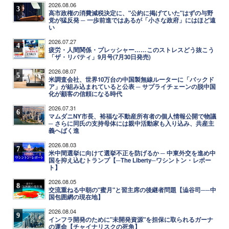
2026.08.06
3
高市政権の消費減税決定に、"公約に掲げていた"はずの与野
党が猛反発 ─ 一歩前進ではあるが「小さな政府」にはほど遠
い
2026.07.27
4
疲労・人間関係・プレッシャー……このストレスどう抜こう
「ザ・リバティ」9月号(7月30日発売)
2026.08.07
5
米調査会社、世界10万台の中国製無線ルーターに「バックド
ア」が組み込まれていると公表 ─ サプライチェーンの脱中国
化が顧客の信頼になる時代
2026.07.31
6
マムダニNY市長、裕福な不動産所有者の個人情報公開で物議
─ さらに同氏の支持母体には親中活動家も入り込み、共産主
義へばく進
2026.08.03
7
米中間選挙に向けて選挙不正を防げるか ─ 中東外交を進め中
国を抑え込むトランプ【─The Liberty─ワシントン・レポー
ト】
2026.08.05
8
交流重ねる中朝の"蜜月"と習主席の後継者問題【澁谷司──中
国包囲網の現在地】
2026.08.04
9
インフラ開発のために"未開発資源"を担保に取られるガーナ
の運命【チャイナリスクの死角】