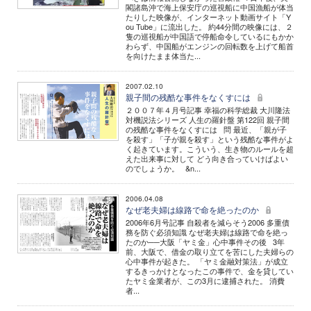
閣諸島沖で海上保安庁の巡視船に中国漁船が体当
たりした映像が、インターネット動画サイト「Y
ou Tube」に流出した。 約44分間の映像には、２
隻の巡視船が中国語で停船命令しているにもかか
わらず、中国船がエンジンの回転数を上げて船首
を向けたまま体当た...
2007.02.10
親子間の残酷な事件をなくすには
２００７年４月号記事 幸福の科学総裁 大川隆法
対機説法シリーズ 人生の羅針盤 第122回 親子間
の残酷な事件をなくすには 問 最近、「親が子
を殺す」「子が親を殺す」という残酷な事件がよ
く起きています。こういう、生き物のルールを超
えた出来事に対して どう向き合っていけばよい
のでしょうか。 &n...
2006.04.08
なぜ老夫婦は線路で命を絶ったのか
2006年6月号記事 自殺者を減らそう2006 多重債
務を防ぐ必須知識 なぜ老夫婦は線路で命を絶っ
たのか──大阪「ヤミ金」心中事件その後 3年
前、大阪で、借金の取り立てを苦にした夫婦らの
心中事件が起きた。 「ヤミ金融対策法」が成立
するきっかけとなったこの事件で、金を貸してい
たヤミ金業者が、この3月に逮捕された。 消費
者...