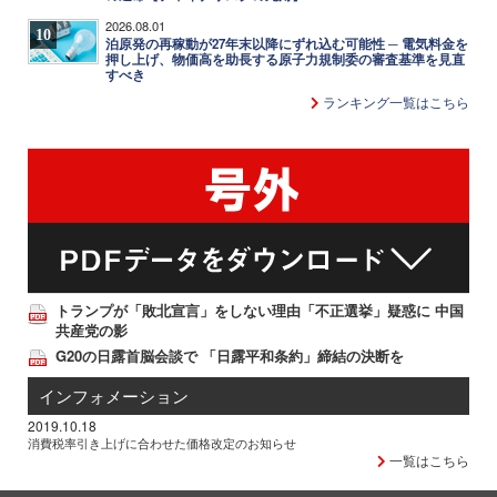
2026.08.01
10
泊原発の再稼動が27年末以降にずれ込む可能性 ─ 電気料金を
押し上げ、物価高を助長する原子力規制委の審査基準を見直
すべき
ランキング一覧はこちら
トランプが「敗北宣言」をしない理由「不正選挙」疑惑に 中国
共産党の影
G20の日露首脳会談で 「日露平和条約」締結の決断を
インフォメーション
2019.10.18
消費税率引き上げに合わせた価格改定のお知らせ
一覧はこちら