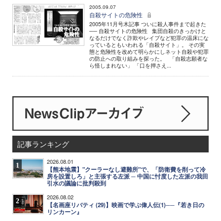
2005.09.07
自殺サイトの危険性
2005年11月号木記事 ついに殺人事件まで起きた
── 自殺サイトの危険性 集団自殺のきっかけと
なるだけでなく詐欺やレイプなど犯罪の温床にな
っているともいわれる「自殺サイト」。 その実
態と危険性を改めて明らかにしネット自殺や犯罪
の防止への取り組みを探った。 「自殺志願者な
ら怪しまれない」 「口を押さえ...
記事ランキング
2026.08.01
1
【熊本地震】"クーラーなし避難所"で、「防衛費を削って冷
房を設置しろ」と主張する左派 ─ 中国に忖度した左派の我田
引水の議論に批判殺到
2026.08.02
2
【名画座リバティ (29)】映画で学ぶ偉人伝(1)──『若き日の
リンカーン』