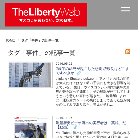
HOME
タグ「事件」の記事一覧
タグ「事件」の記事一覧
2016.05.02
2歳半の幼児が起こした悲劇 銃規制はどこま
ですべきか
thipjang / Shutterstock.com アメリカの銃の問題
は大人だけではなく幼い子供にも大きな影響を与
えている。 先日、ウィスコンシン州で2歳半の男
児が銃を誤って発砲し、その母親が死亡してしま
うという悲しい事件が起きた。 地元紙によれ
ば、運転席のシートの裏にしまってあった銃が何
かのはずみで滑り落ち、男児がそれ...
2010.11.06
漁船衝突ビデオ流出の実行者は「英雄」だ
【動画】
You Tubeに流出した漁船衝突ビデオ 責められる
べきは情報公開しなかった菅政権 ４日午後、尖