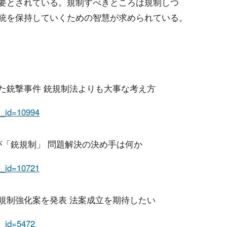
要とされている。規制すべきところは規制しつ
統を保持していくための智慧が求められている。
でまた銃撃事件 銃規制法よりも大事な考え方
em_id=10994
領が「銃規制」 問題解決の決め手は何か
em_id=10721
が銃規制強化案を発表 法案成立を期待したい
em_id=5472