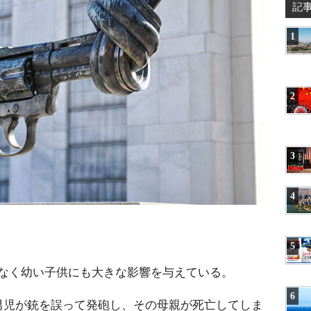
記
1
2
3
4
5
なく幼い子供にも大きな影響を与えている。
6
男児が銃を誤って発砲し、その母親が死亡してしま