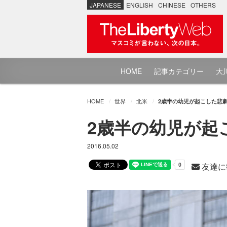
JAPANESE
ENGLISH
CHINESE
OTHERS
HOME
記事カテゴリー
大川
HOME
世界
北米
2歳半の幼児が起こした悲
2歳半の幼児が起
2016.05.02
友達に