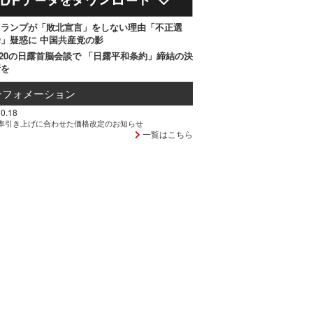
トランプが「敗北宣言」をしない理由「不正選
」疑惑に 中国共産党の影
20の日露首脳会談で 「日露平和条約」締結の決
断を
ンフォメーション
0.18
率引き上げに合わせた価格改定のお知らせ
一覧はこちら