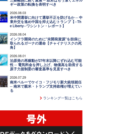
三菱離脱に続く激震 ─ 政府はもう潔くエネル
ギー政策の転換を表明すべき
2026.08.03
米中間選挙に向けて選挙不正を防げるか ─ 中
東外交を進め中国を抑え込むトランプ【─Th
e Liberty─ワシントン・レポート】
2026.08.04
インフラ開発のために"未開発資源"を担保に
取られるガーナの運命【チャイナリスクの死
角】
2026.08.01
泊原発の再稼動が27年末以降にずれ込む可能
性 ─ 電気料金を押し上げ、物価高を助長する
原子力規制委の審査基準を見直すべき
2026.07.29
南米ペルーでケイコ・フジモリ新大統領就任
─ 南米で親米・トランプ支持政権が増えてい
る
ランキング一覧はこちら