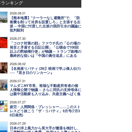
事ランキング
2026.08.01
【熊本地震】"クーラーなし避難所"で、「防
衛費を削って冷房を設置しろ」と主張する左
派 ─ 中国に忖度した左派の我田引水の議論に
批判殺到
2026.07.30
「コロナ対策の顔」ファウチ氏の「公の場の
発言と矛盾する日記公開」「公聴会で100回
以上の黙秘権行使」が物議 ─ トランプ政権の
最終的な狙いは「中国の責任追及」にある
2026.08.02
【名画座リバティ (29)】映画で学ぶ偉人伝(1)
──『若き日のリンカーン』
2026.07.31
マムダニNY市長、裕福な不動産所有者の個
人情報公開で物議 ─ さらに同氏の支持母体に
は親中活動家も入り込み、共産主義へばく進
2026.07.27
疲労・人間関係・プレッシャー……このスト
レスどう抜こう「ザ・リバティ」9月号(7月3
0日発売)
2026.07.29
日本の洋上風力から英大手が撤退を検討し、