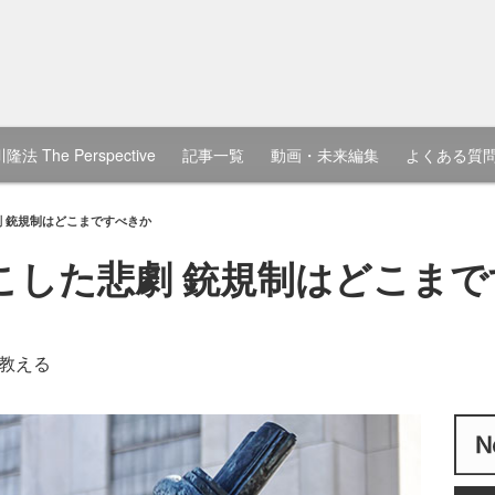
隆法 The Perspective
記事一覧
動画・未来編集
よくある質
劇 銃規制はどこまですべきか
こした悲劇 銃規制はどこま
教える