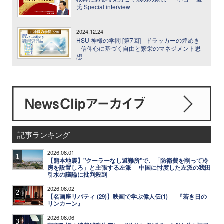
氏 Special interview
2024.12.24
HSU 神様の学問 [第7回] - ドラッカーの煌めき ─
─信仰心に基づく自由と繁栄のマネジメント思
想
記事ランキング
2026.08.01
1
【熊本地震】"クーラーなし避難所"で、「防衛費を削って冷
房を設置しろ」と主張する左派 ─ 中国に忖度した左派の我田
引水の議論に批判殺到
2026.08.02
2
【名画座リバティ (29)】映画で学ぶ偉人伝(1)──『若き日の
リンカーン』
2026.08.06
3