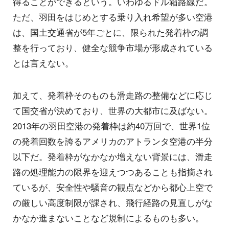
得ることができるという。いわゆるドル箱路線だ。
ただ、羽田をはじめとする乗り入れ希望が多い空港
は、国土交通省が5年ごとに、限られた発着枠の調
整を行っており、健全な競争市場が形成されている
とは言えない。
加えて、発着枠そのものも滑走路の整備などに応じ
て国交省が決めており、世界の大都市に及ばない。
2013年の羽田空港の発着枠は約40万回で、世界1位
の発着回数を誇るアメリカのアトランタ空港の半分
以下だ。発着枠がなかなか増えない背景には、滑走
路の処理能力の限界を迎えつつあることも指摘され
ているが、安全性や騒音の観点などから都心上空で
の厳しい高度制限が課され、飛行経路の見直しがな
かなか進まないことなど規制によるものも多い。