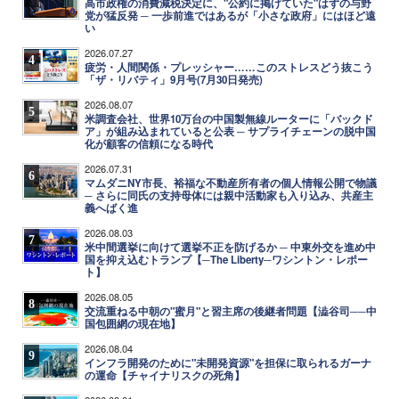
高市政権の消費減税決定に、"公約に掲げていた"はずの与野
党が猛反発 ─ 一歩前進ではあるが「小さな政府」にはほど遠
い
2026.07.27
4
疲労・人間関係・プレッシャー……このストレスどう抜こう
「ザ・リバティ」9月号(7月30日発売)
2026.08.07
5
米調査会社、世界10万台の中国製無線ルーターに「バックド
ア」が組み込まれていると公表 ─ サプライチェーンの脱中国
化が顧客の信頼になる時代
2026.07.31
6
マムダニNY市長、裕福な不動産所有者の個人情報公開で物議
─ さらに同氏の支持母体には親中活動家も入り込み、共産主
義へばく進
2026.08.03
7
米中間選挙に向けて選挙不正を防げるか ─ 中東外交を進め中
国を抑え込むトランプ【─The Liberty─ワシントン・レポー
ト】
2026.08.05
8
交流重ねる中朝の"蜜月"と習主席の後継者問題【澁谷司──中
国包囲網の現在地】
2026.08.04
9
インフラ開発のために"未開発資源"を担保に取られるガーナ
の運命【チャイナリスクの死角】