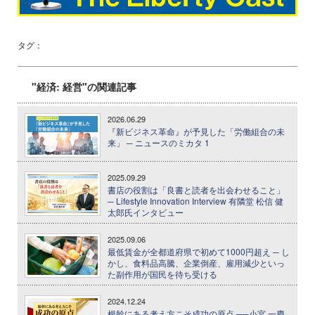
タグ：
"経済: 経営"の関連記事
2026.06.29
『新ビジネス革命』が予見した「労働組合の未
来」 ─ ニュースのミカタ 1
2025.09.29
書店の役割は「良書と読者を出会わせること」
─ Lifestyle Innovation Interview 有隣堂 松信 健
太郎氏インタビュー
2025.09.06
最低賃金が全都道府県で初めて1000円超え ─ し
かし、食料品高騰、企業倒産、雇用減少といっ
た副作用が国民を待ち受ける
2024.12.24
根幹にある考え方こそ成功の原点 ──小宮 一慶