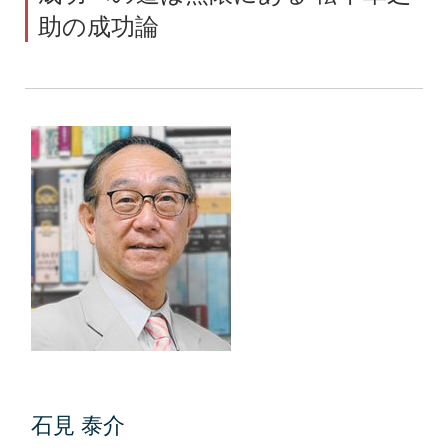
助の成功論
石見 泰介