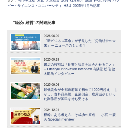
ピー・サイエンス・ユニバーシティ
HSU
2025年1月号記事
"経済: 経営"の関連記事
2026.06.29
『新ビジネス革命』が予見した「労働組合の未
来」 ─ ニュースのミカタ 1
2025.09.29
書店の役割は「良書と読者を出会わせること」
─ Lifestyle Innovation Interview 有隣堂 松信 健
太郎氏インタビュー
2025.09.06
最低賃金が全都道府県で初めて1000円超え ─ し
かし、食料品高騰、企業倒産、雇用減少といっ
た副作用が国民を待ち受ける
2024.12.24
根幹にある考え方こそ成功の原点 ──小宮 一慶
氏 Special interview