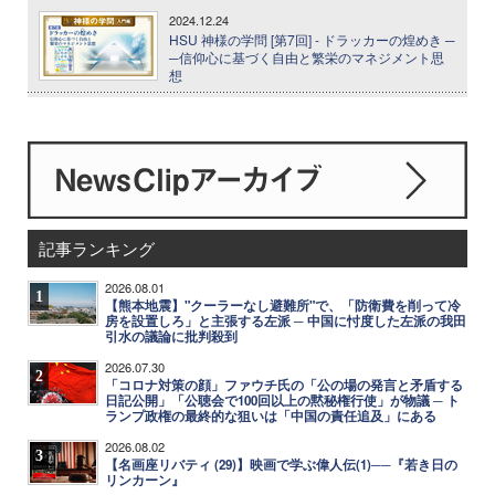
2024.12.24
HSU 神様の学問 [第7回] - ドラッカーの煌めき ─
─信仰心に基づく自由と繁栄のマネジメント思
想
記事ランキング
2026.08.01
1
【熊本地震】"クーラーなし避難所"で、「防衛費を削って冷
房を設置しろ」と主張する左派 ─ 中国に忖度した左派の我田
引水の議論に批判殺到
2026.07.30
2
「コロナ対策の顔」ファウチ氏の「公の場の発言と矛盾する
日記公開」「公聴会で100回以上の黙秘権行使」が物議 ─ ト
ランプ政権の最終的な狙いは「中国の責任追及」にある
2026.08.02
3
【名画座リバティ (29)】映画で学ぶ偉人伝(1)──『若き日の
リンカーン』