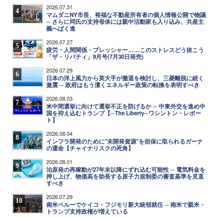
2026.07.31
4
マムダニNY市長、裕福な不動産所有者の個人情報公開で物議
─ さらに同氏の支持母体には親中活動家も入り込み、共産主
義へばく進
2026.07.27
5
疲労・人間関係・プレッシャー……このストレスどう抜こう
「ザ・リバティ」9月号(7月30日発売)
2026.07.29
6
日本の洋上風力から英大手が撤退を検討し、三菱離脱に続く
激震 ─ 政府はもう潔くエネルギー政策の転換を表明すべき
2026.08.03
7
米中間選挙に向けて選挙不正を防げるか ─ 中東外交を進め中
国を抑え込むトランプ【─The Liberty─ワシントン・レポー
ト】
2026.08.04
8
インフラ開発のために"未開発資源"を担保に取られるガーナ
の運命【チャイナリスクの死角】
2026.08.01
9
泊原発の再稼動が27年末以降にずれ込む可能性 ─ 電気料金を
押し上げ、物価高を助長する原子力規制委の審査基準を見直
すべき
2026.07.29
10
南米ペルーでケイコ・フジモリ新大統領就任 ─ 南米で親米・
トランプ支持政権が増えている