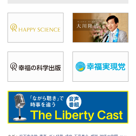
タグ：
松下幸之助
素直
ダム経営
成功
石見泰介
感謝
神様の学問
ハッ