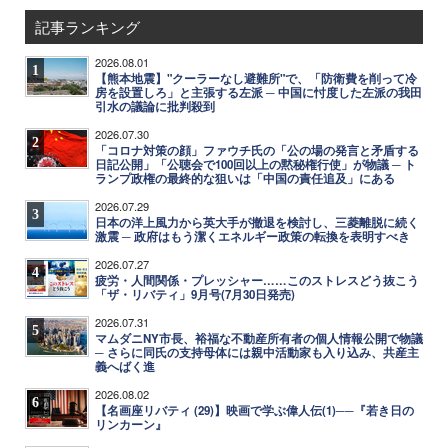
記事ランキング
2026.08.01
1
【熊本地震】"クーラーなし避難所"で、「防衛費を削って冷
房を設置しろ」と主張する左派 ─ 中国に忖度した左派の我田
引水の議論に批判殺到
2026.07.30
2
「コロナ対策の顔」ファウチ氏の「公の場の発言と矛盾する
日記公開」「公聴会で100回以上の黙秘権行使」が物議 ─ ト
ランプ政権の最終的な狙いは「中国の責任追及」にある
2026.07.29
3
日本の洋上風力から英大手が撤退を検討し、三菱離脱に続く
激震 ─ 政府はもう潔くエネルギー政策の転換を表明すべき
2026.07.27
4
疲労・人間関係・プレッシャー……このストレスどう抜こう
「ザ・リバティ」9月号(7月30日発売)
2026.07.31
5
マムダニNY市長、裕福な不動産所有者の個人情報公開で物議
─ さらに同氏の支持母体には親中活動家も入り込み、共産主
義へばく進
2026.08.02
6
【名画座リバティ (29)】映画で学ぶ偉人伝(1)──『若き日の
リンカーン』