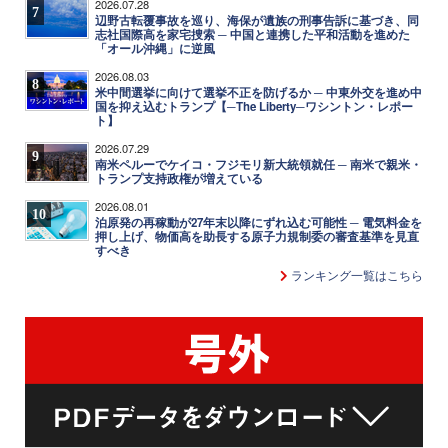
2026.07.28
7
辺野古転覆事故を巡り、海保が遺族の刑事告訴に基づき、同
志社国際高を家宅捜索 ─ 中国と連携した平和活動を進めた
「オール沖縄」に逆風
2026.08.03
8
米中間選挙に向けて選挙不正を防げるか ─ 中東外交を進め中
国を抑え込むトランプ【─The Liberty─ワシントン・レポー
ト】
2026.07.29
9
南米ペルーでケイコ・フジモリ新大統領就任 ─ 南米で親米・
トランプ支持政権が増えている
2026.08.01
10
泊原発の再稼動が27年末以降にずれ込む可能性 ─ 電気料金を
押し上げ、物価高を助長する原子力規制委の審査基準を見直
すべき
ランキング一覧はこちら