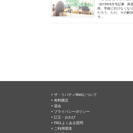
2015年9月号記事 
然、学校に行けなくな
だろう。ただ、その解
そ...
ザ・リバティWebについて
有料購読
退会
プライバシーポリシー
訂正・おわび
FAQ よくある質問
ご利用環境