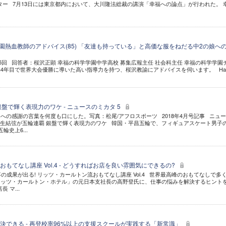
ンター 7月13日には東京都内において、大川隆法総裁の講演「幸福への論点」が行われた。 
- 学園熱血教師のアドバイス(85) 「友達も持っている」と高価な服をねだる中2の娘へ
85回 回答者：桜沢正顕 幸福の科学学園中学高校 募集広報主任 社会科主任 幸福の科学学園
4年目で世界大会優勝に導いた高い指導力を持つ、桜沢教諭にアドバイスを伺います。 Hap
盤で輝く表現力のワケ - ニュースのミカタ 5
への感謝の言葉を何度も口にした。写真：松尾/アフロスポーツ 2018年4月号記事 ニュ
 羽生結弦が五輪連覇 銀盤で輝く表現力のワケ 韓国・平昌五輪で、フィギュアスケート男子
史上6...
もてなし講座 Vol.4 - どうすればお店を良い雰囲気にできるの?
事の成果が出る! リッツ・カールトン流おもてなし講座 Vol.4 世界最高峰のおもてなしで多
リッツ・カールトン・ホテル」の元日本支社長の高野登氏に、仕事の悩みを解決するヒント
長 マ...
決できる - 再登校率96%以上の支援スクールが実践する「新常識」