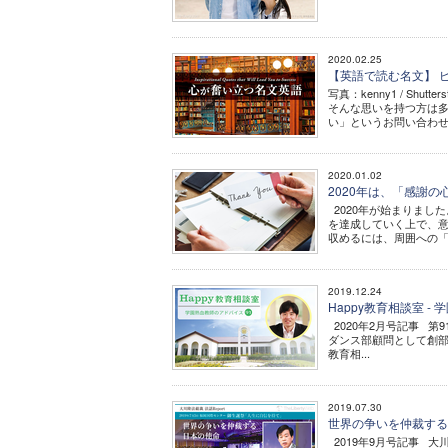
2020.02.25
【英語で読む名文】 ピール博
写真：kenny1 / S
そんな思いを持つ方は
い」というお問い合わせが
2020.01.02
2020年は、「感謝
2020年が始まりまし
を達成していく上で、
収めるには、周囲への「
2019.12.24
Happy教育相談室 
2020年2月号記事 第
ダンス部顧問として創部
教育相...
2019.07.30
世界の争いを仲裁する日
2019年9月号記事 大