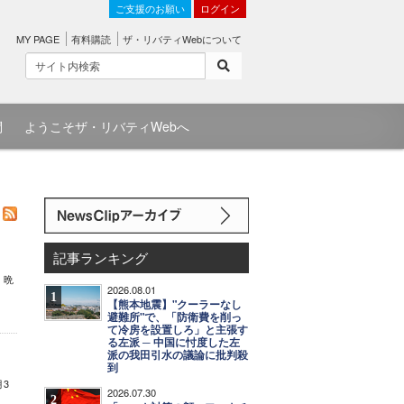
ご支援のお願い
ログイン
MY PAGE
有料購読
ザ・リバティWebについて
問
ようこそザ・リバティWebへ
記事ランキング
、晩
2026.08.01
1
【熊本地震】"クーラーなし
避難所"で、「防衛費を削っ
て冷房を設置しろ」と主張す
る左派 ─ 中国に忖度した左
派の我田引水の議論に批判殺
到
月3
2026.07.30
2