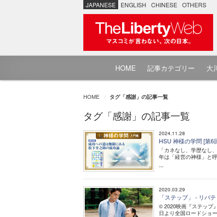
JAPANESE
ENGLISH
CHINESE
OTHERS
HOME
記事カテゴリー
大川
HOME
タグ「感謝」の記事一覧
タグ「感謝」の記事一覧
2024.11.28
HSU 神様の学問 [第
「カネなし、学歴なし
年は「経営の神様」と
...
2020.03.29
「ステップ」 - リバ
© 2020映画『ステップ
日より全国ロードショー 