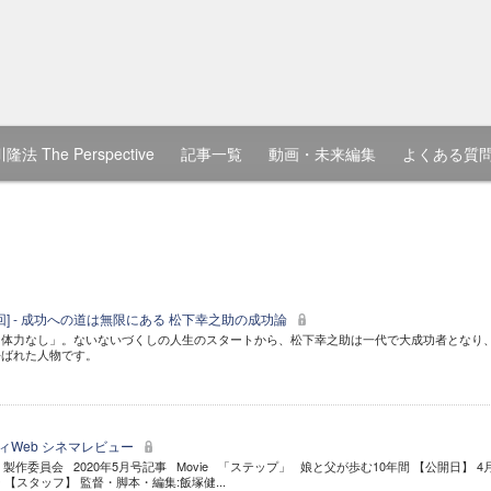
隆法 The Perspective
記事一覧
動画・未来編集
よくある質
6回] - 成功への道は無限にある 松下幸之助の成功論
、体力なし」。ないないづくしの人生のスタートから、松下幸之助は一代で大成功者となり
呼ばれた人物です。
ティWeb シネマレビュー
』製作委員会 2020年5月号記事 Movie 「ステップ」 娘と父が歩む10年間 【公開日】 4
【スタッフ】 監督・脚本・編集:飯塚健...