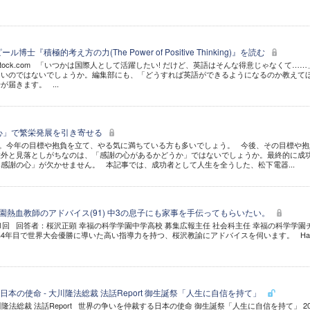
士『積極的考え方の力(The Power of Positive Thinking)』を読む
hutterstock.com 「いつかは国際人として活躍したい! だけど、英語はそんな得意じゃなくて…
多いのではないでしょうか。編集部にも、「どうすれば英語ができるようになるのか教えて
届きます。 ...
の心」で繁栄発展を引き寄せる
た。今年の目標や抱負を立て、やる気に満ちている方も多いでしょう。 今後、その目標や抱
意外と見落としがちなのは、「感謝の心があるかどうか」ではないでしょうか。最終的に成
感謝の心」が欠かせません。 本記事では、成功者として人生を全うした、松下電器...
- 学園熱血教師のアドバイス(91) 中3の息子にも家事を手伝ってもらいたい。
91回 回答者：桜沢正顕 幸福の科学学園中学高校 募集広報主任 社会科主任 幸福の科学学園
4年目で世界大会優勝に導いた高い指導力を持つ、桜沢教諭にアドバイスを伺います。 Hap
本の使命 - 大川隆法総裁 法話Report 御生誕祭「人生に自信を持て」
川隆法総裁 法話Report 世界の争いを仲裁する日本の使命 御生誕祭「人生に自信を持て」 20