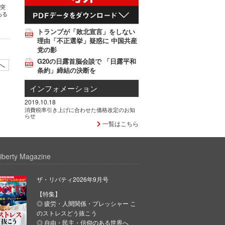
日突
ある
、
トランプが「敗北宣言」をしない
理由「不正選挙」疑惑に 中国共産
党の影
G20の日露首脳会談で 「日露平和
へ
条約」締結の決断を
インフォメーション
2019.10.18
消費税率引き上げに合わせた価格改定のお知
らせ
一覧はこちら
iberty Magazine
ザ・リバティ2026年9月号
【特集】
◎ 疲労・人間関係・プレッシャー こ
のストレスどう抜こう
◎ 自由・民主・信仰のある世界へ