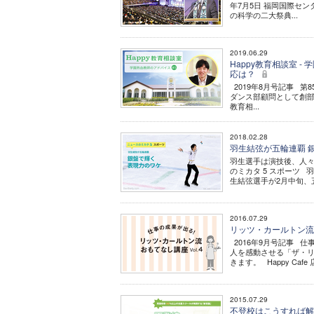
年7月5日 福岡国際セ
の科学の二大祭典...
2019.06.29
Happy教育相談室 
応は？
2019年8月号記事 第
ダンス部顧問として創部
教育相...
2018.02.28
羽生結弦が五輪連覇 銀
羽生選手は演技後、人々
のミカタ 5 スポーツ
生結弦選手が2月中旬、五輪
2016.07.29
リッツ・カールトン流お
2016年9月号記事 仕
人を感動させる「ザ・
きます。 Happy Cafe 店
2015.07.29
不登校はこうすれば解