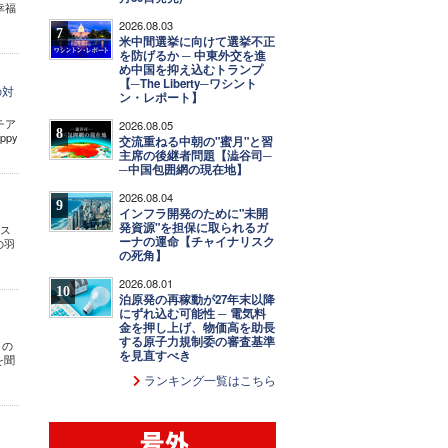
幸福
2026.08.03
7
米中間選挙に向けて選挙不正
を防げるか ─ 中東外交を進
め中国を抑え込むトランプ
【─The Liberty─ワシント
の対
ン・レポート】
チア
2026.08.05
8
py
交流重ねる中朝の"蜜月"と習
主席の後継者問題【澁谷司─
─中国包囲網の現在地】
2026.08.04
9
インフラ開発のために"未開
発資源"を担保に取られるガ
ース
ーナの運命【チャイナリスク
の羽
の死角】
2026.08.01
10
泊原発の再稼動が27年末以降
にずれ込む可能性 ─ 電気料
金を押し上げ、物価高を助長
する原子力規制委の審査基準
くの
を見直すべき
を聞
ランキング一覧はこちら