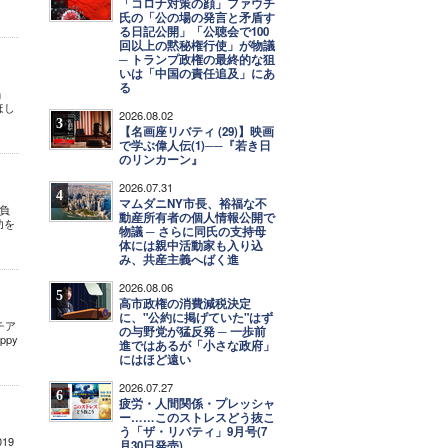
「コロナ対策の顔」ファウチ
氏の「公の場の発言と矛盾す
る日記公開」「公聴会で100
回以上の黙秘権行使」が物議
─ トランプ政権の最終的な狙
いは「中国の責任追及」にあ
る
…」
ほし
2026.08.02
3
【名画座リバティ (29)】映画
で学ぶ偉人伝(1)──『若き日
のリンカーン』
2026.07.31
4
マムダニNY市長、裕福な不
負
動産所有者の個人情報公開で
功を
物議 ─ さらに同氏の支持母
体には親中活動家も入り込
み、共産主義へばく進
2026.08.06
5
高市政権の消費減税決定
に、"公約に掲げていた"はず
チア
の与野党が猛反発 ─ 一歩前
py
進ではあるが「小さな政府」
にはほど遠い
2026.07.27
6
疲労・人間関係・プレッシャ
ー……このストレスどう抜こ
う「ザ・リバティ」9月号(7
19
月30日発売)