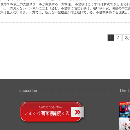
再登校率96%以上の支援スクールが実践する「新常識」 不登校はこうすれば解決できる ある
り、出口の見えないトンネルにはまり込む。不登校に悩む子供は、迷いや不安、葛藤の中に
決策は見えないまま。一方では、新たな不登校生が増え続けている。不登校をめぐる現状と
1
2
次
subscribe
The L