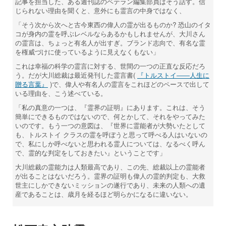
記事を担当した、ある週刊誌のベテラン編集部員はそう話す。信
じられない理由を聞くと、意外にも霊言の中身ではなく、
「そう次から次へと古今東西の偉人の霊が出るものか? 恐山のイタ
コが身内の霊を呼ぶレベルならあるかもしれませんが、大川さん
の霊言は、ちょっと有名人が出すぎ。ブランド志向で、有名な霊
を権威づけに使っているように見えなくもない」
これは幸福の科学の霊言に対する、世間の一つの正直な反応だろ
う。だが大川総裁は最近発刊した霊言書(
『トルストイ――人生に
贈る言葉』
)で、偉人や有名人の霊言をこれほどのペースで出して
いる理由を、こう述べている。
「私の真意の一つは、『霊界の証明』にあります。これは、そう
簡単にできるものではないので、何とかして、それをやってみた
いのです。もう一つの意図は、『世界に霊能者が大勢いたとして
も、トルストイ クラスの霊を呼ぼうと思って呼べる人はいないの
で、私にしか呼べないと思われる霊人については、なるべく呼ん
で、霊的な判定をしておきたい』ということです」
大川総裁の霊能力は人類最高であり、この先、総裁以上の霊能者
が出ることはないだろう。霊界の証明も偉人の霊的判定も、大救
世主にしかできないミッションの遂行であり、未来の人類への遺
産であることは、歳月を経るほど明らかになるに違いない。