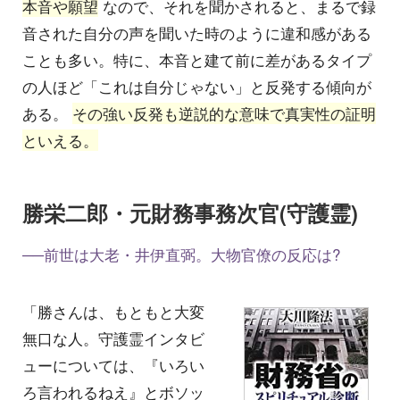
本音や願望
なので、それを聞かされると、まるで録
音された自分の声を聞いた時のように違和感がある
ことも多い。特に、本音と建て前に差があるタイプ
の人ほど「これは自分じゃない」と反発する傾向が
ある。
その強い反発も逆説的な意味で真実性の証明
といえる。
勝栄二郎・元財務事務次官(守護霊)
──前世は大老・井伊直弼。大物官僚の反応は?
「勝さんは、もともと大変
無口な人。守護霊インタビ
ューについては、『いろい
ろ言われるねえ』とボソッ