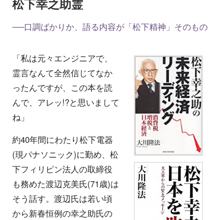
松下幸之助霊
──口調ばかりか、語る内容が「松下精神」そのもの
「私は元々エンジニアで、
霊言なんて全然信じてなか
ったんですが、この本を読
んで、アレッ!?と思いまして
ね」
約40年間にわたり松下電器
(現パナソニック)に勤め、松
下フィリピン法人の取締役
も務めた渡辺克美氏(71歳)は
そう話す。渡辺氏は若い頃
から新春恒例の幸之助氏の