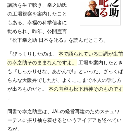
講話を生で聴き、幸之助氏
の工場視察を案内したこと
もある。幸福の科学信者に
勧められ、昨年、公開霊言
『松下幸之助 日本を叱る』を読んだところ、
「びっくりしたのは、
本で語られている口調が生前
の幸之助そのままなんですよ。
工場を案内したとき
も『しっかりせな、あかんで!』といった、ざっくば
らんな大阪弁でしたが、よくここまで本人の話し方
が出るものだと。
本の内容も松下精神そのものです
」
同書で幸之助霊は、JALの経営再建のためスチュワ
ーデスに振り袖を着せるというアイデアも述べてい
るが、