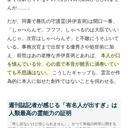
んが……」
だが、同書で勝氏の守護霊(井伊直弼)は開口一番、
「しゃべらんぞ。フフフ。しゃべるのは大臣でいい
んじゃ。次官はしゃべらんぞ」と不敵にうそぶいて
いる。事務次官まで出世する優秀さや処世術に加
え、前世はあの老獪な井伊直弼とあれば、
本人が口
を慎んでいる分、心の底で本音が饒舌に渦巻いてい
ても不思議はない。
こうしたギャップも、霊言が作
為的に本人に似せた創作ではないことを伺わせる。
週刊誌記者が感じる「有名人が出すぎ」は
人類最高の霊能力の証明
「申し訳ないけど信じられません」。かつて幸福の科学に関する