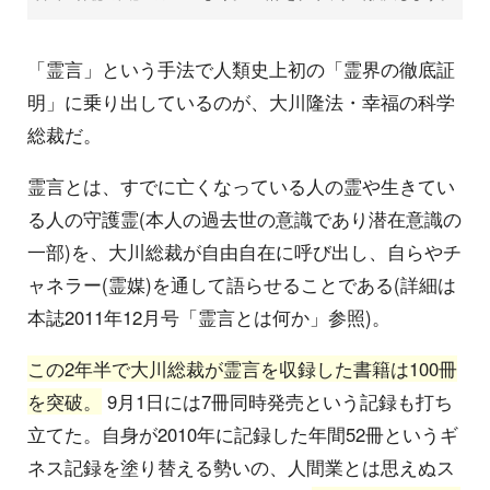
「霊言」という手法で人類史上初の「霊界の徹底証
明」に乗り出しているのが、大川隆法・幸福の科学
総裁だ。
霊言とは、すでに亡くなっている人の霊や生きてい
る人の守護霊(本人の過去世の意識であり潜在意識の
一部)を、大川総裁が自由自在に呼び出し、自らやチ
ャネラー(霊媒)を通して語らせることである(詳細は
本誌2011年12月号「霊言とは何か」参照)。
この2年半で大川総裁が霊言を収録した書籍は100冊
を突破。
9月1日には7冊同時発売という記録も打ち
立てた。自身が2010年に記録した年間52冊というギ
ネス記録を塗り替える勢いの、人間業とは思えぬス