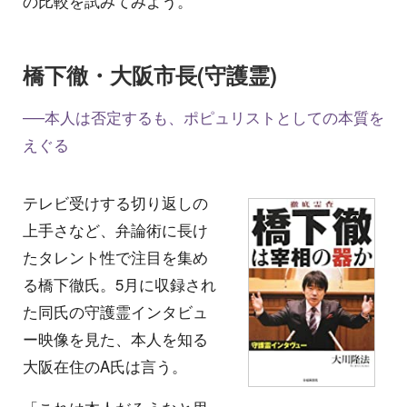
の比較を試みてみよう。
橋下徹・大阪市長(守護霊)
──本人は否定するも、ポピュリストとしての本質を
えぐる
テレビ受けする切り返しの
上手さなど、弁論術に長け
たタレント性で注目を集め
る橋下徹氏。5月に収録され
た同氏の守護霊インタビュ
ー映像を見た、本人を知る
大阪在住のA氏は言う。