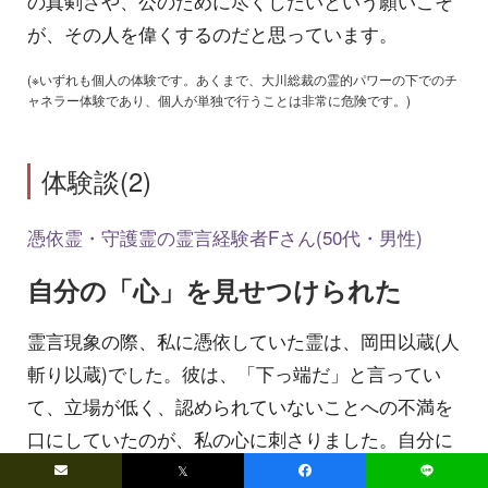
の真剣さや、公のために尽くしたいという願いこそ
が、その人を偉くするのだと思っています。
(※いずれも個人の体験です。あくまで、大川総裁の霊的パワーの下でのチ
ャネラー体験であり、個人が単独で行うことは非常に危険です。)
体験談(2)
憑依霊・守護霊の霊言経験者Fさん(50代・男性)
自分の「心」を見せつけられた
霊言現象の際、私に憑依していた霊は、岡田以蔵(人
斬り以蔵)でした。彼は、「下っ端だ」と言ってい
て、立場が低く、認められていないことへの不満を
口にしていたのが、私の心に刺さりました。自分に
も同じ不満があったので、その心を鏡に映したよう
𝕏