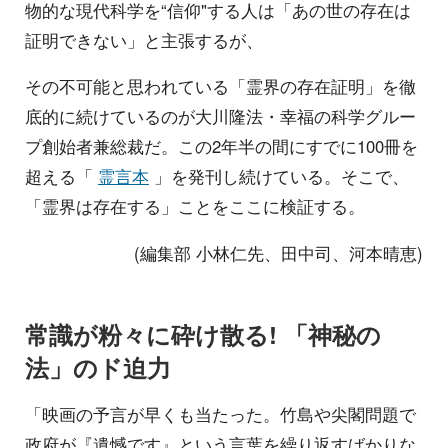
物的な現代科学を“信仰"する人は「あの世の存在は
証明できない」と主張するが、
その不可能と思われている「霊界の存在証明」を徹
底的に続けているのが大川隆法・幸福の科学グルー
プ創始者兼総裁だ。この2年半の間にすでに100冊を
超える「
霊言本
」を発刊し続けている。そこで、
「霊界は存在する」ことをここに検証する。
(編集部 小林仁先、田中司、河本晴恵)
常識が粉々に砕け散る! 「神秘の
法」のド迫力
「映画の予言が早くも当たった。竹島や尖閣問題で
政府が『遺憾です』という言葉を繰り返すばかりな