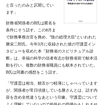
と言ったのみと仄聞してい
ます」
財務省関係者のB氏は匿名を
条件にそう話す。この8月ま
で財務事務次官を務め、"陰の総理大臣"といわれた
勝栄二郎氏。今年3月に収録された彼の守護霊イン
タビューを収めた本『財務省のスピリチュアル診
断』は、幸福の科学の信者有志が財務省前で献本活
動を行い、複数の財務省職員にも献本されていた。
B氏は同書の感想をこう話す。
「守護霊は相当、饒舌かつ軽薄にしゃべっています
が、関係者が常日頃接している勝さんとは、話す内
容を含め全然違うなあという印象。守護霊について
よく理解していないので的外れの指摘かもしれませ