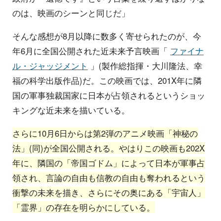
のは、映画のシーンと同じだ」
そんな感想が8月以降に数多く寄せられたのが、今
年6月に全国公開された近未来予言映画「
ファイナ
ル・ジャッジメント
」(製作総指揮・大川隆法、幸
福の科学出版作品)だ。この映画では、201X年に隣
国の軍事独裁国家に日本が占領されるというショッ
キングな近未来を描いている。
さらに10月6日からは第2弾のアニメ映画「神秘の
法」(同)が全国公開される。やはりこの映画も202X
年に、隣国の「帝国ゴドム」によって日本が軍事占
領され、言論の自由も信教の自由も奪われるという
衝撃の未来を描き、さらにその奥にある「宇宙人」
「霊界」の存在を明らかにしている。