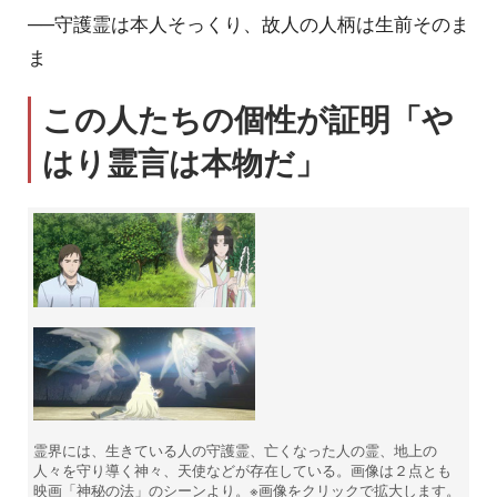
──守護霊は本人そっくり、故人の人柄は生前そのま
ま
この人たちの個性が証明「や
はり霊言は本物だ」
霊界には、生きている人の守護霊、亡くなった人の霊、地上の
人々を守り導く神々、天使などが存在している。画像は２点とも
映画「神秘の法」のシーンより。※画像をクリックで拡大します。