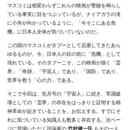
マスコミは相変わらずこれらの映画が警鐘を鳴らし
ている事実に目をつぶっているが、ナイアガラの滝
に小舟が向かっているように、「今そこにある危
機」に日本人全体が気づいていないのだ。
この国のマスコミがタブーとして忌避してきたあら
ゆるものが、今、日本人の目の前に「危機」として
現れている。そのタブーこそ、この映画が描く「霊
界」「奇跡」「宇宙人」であり、「国防」であり、
世界を救う「心の力」である。
そこで今回は、先月号の「宇宙人」に続き、常識破
壊としての「霊界」の存在をはっきりと証明する精
神革命が起きていることを、お伝えする。すでにそ
れに気づいている知識人も数多く存在する。次ペー
ジに登場いただく評論家の
竹村健一氏
もその一人