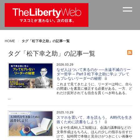
HOME
タグ「松下幸之助」の記事一覧
タグ「松下幸之助」の記事一覧
2026.03.29
なぜ人はついて来るのか ──永遠不滅のリー
ダー哲学 ─ Part 3 松下幸之助に学ぶ ブレて
もブレないリーダーの秘密
これまで見てきたように、リーダーは時に、自ら
の間違いを素直に修正する必要がある。一方、ど
れだけ反対されても信念を貫くべき時もある。
...
2025.10.29
スマホを置いて、本を読もう。 AI時代を生き
抜くために読書をしよう！
いまや生成AI(人工知能)は、会議の議事録などの
文章作成はもちろん、ほんの少しの指示を出すだ
けで、短時間で本物と見分けがつきにくい画像や