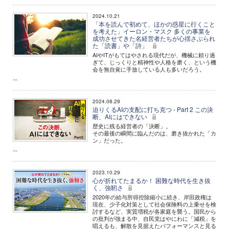
2024.10.21
「本を読んで初めて、ほかの惑星に行くこと
を考えた」イーロン・マスク 多くの事業を
成功させてきた名経営者たちが心揺さぶられ
た「読書」や「詩」
AIやITがもてはやされる現代だが、機械に頼り過
ぎて、じっくりと精神性や人格を磨く、という機
会を無自覚に手放している人も多いだろう。
...
2024.08.29
迫りくるAIの支配に打ち克つ - Part 2 この決
断、AIにはできない
歴史に残る経営者の「決断」。
その最後の瞬間に臨んだのは、磨き抜かれた「カ
ン」だった。
...
2023.10.29
心が折れてたまるか！ 困難な時代を生き抜
く、強靭さ
2020年の給与所得控除縮小に続き、岸田政権は
現在、少子化対策として社会保険料の上乗せを検
討するなど、実質増税が各家庭を襲う。国民から
の批判が強まる中、自民党はやにわに「減税」を
唱えるも、解散を見据えたパフォーマンスと見る