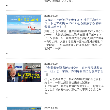
音声、動画までつくる。
...
2025.09.29
未来のことは神戸で考えよう 神戸正心館と
ユートピアの街 ─ Part 2 心を刺激する 神戸
散策スポット
六甲山からの展望、神戸海軍操練所跡碑メリケン
パーク、大川総裁伝説の講演会場 神戸ポートア
イランドホール、司馬遼太郎が訪ねた神戸の源泉
─布引の滝、入唐する空海を護った龍神が棲む!?
─大龍寺、「外国の香り」に浸れる街─世界への
玄関口・神戸
...
2025.06.29
「創業者物語 初めの10年」 京セラ稲盛和夫
─ 「狂」と「常識」の間を自由に行き来する
ほとんどの企業が、初めの10年で潰れると言わ
れる中、一部の経営者は幾多の試練を
くぐり抜け、商売を軌道に乗せていく。なぜそん
なことができるのか。京セラの事例で学んでみ
る。
...
2025.06.29