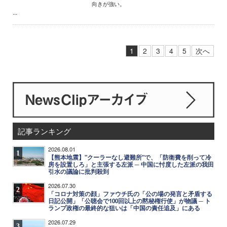
向きが強い。
...
1
2
3
4
5
次へ
記事ランキング
2026.08.01
1
【熊本地震】"クーラーなし避難所"で、「防衛費を削って冷
房を設置しろ」と主張する左派 ─ 中国に忖度した左派の我田
引水の議論に批判殺到
2026.07.30
2
「コロナ対策の顔」ファウチ氏の「公の場の発言と矛盾する
日記公開」「公聴会で100回以上の黙秘権行使」が物議 ─ ト
ランプ政権の最終的な狙いは「中国の責任追及」にある
2026.07.29
3