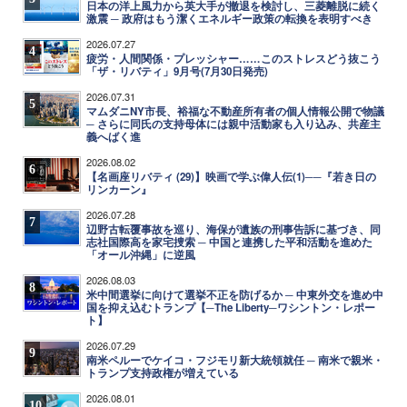
日本の洋上風力から英大手が撤退を検討し、三菱離脱に続く
激震 ─ 政府はもう潔くエネルギー政策の転換を表明すべき
2026.07.27
4
疲労・人間関係・プレッシャー……このストレスどう抜こう
「ザ・リバティ」9月号(7月30日発売)
2026.07.31
5
マムダニNY市長、裕福な不動産所有者の個人情報公開で物議
─ さらに同氏の支持母体には親中活動家も入り込み、共産主
義へばく進
2026.08.02
6
【名画座リバティ (29)】映画で学ぶ偉人伝(1)──『若き日の
リンカーン』
2026.07.28
7
辺野古転覆事故を巡り、海保が遺族の刑事告訴に基づき、同
志社国際高を家宅捜索 ─ 中国と連携した平和活動を進めた
「オール沖縄」に逆風
2026.08.03
8
米中間選挙に向けて選挙不正を防げるか ─ 中東外交を進め中
国を抑え込むトランプ【─The Liberty─ワシントン・レポー
ト】
2026.07.29
9
南米ペルーでケイコ・フジモリ新大統領就任 ─ 南米で親米・
トランプ支持政権が増えている
2026.08.01
10