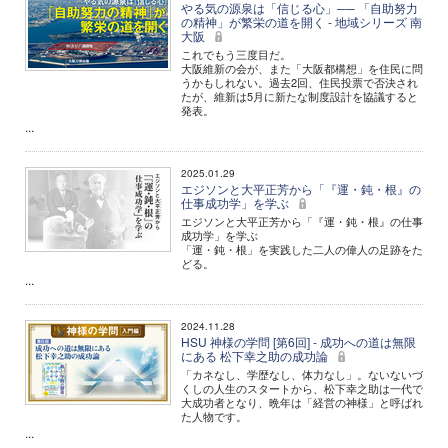
やる気の源泉は「信じる心」── 「自助努力
の精神」が繁栄の道を開く - 地域シリーズ 南
大阪
これでもう三度目だ。
大阪維新の会が、また「大阪都構想」を住民に問
うかもしれない。過去2回、住民投票で否決され
たが、維新は5月に新たな制度設計を協議すると
発表。
...
2025.01.29
エジソンと大平正芳から「『運・鈍・根』の
仕事成功学」を学ぶ
エジソンと大平正芳から「『運・鈍・根』の仕事
成功学」を学ぶ
「運・鈍・根」を実践した二人の偉人の足跡をた
どる。
...
2024.11.28
HSU 神様の学問 [第6回] - 成功への道は無限
にある 松下幸之助の成功論
「カネなし、学歴なし、体力なし」。ないないづ
くしの人生のスタートから、松下幸之助は一代で
大成功者となり、晩年は「経営の神様」と呼ばれ
た人物です。
...