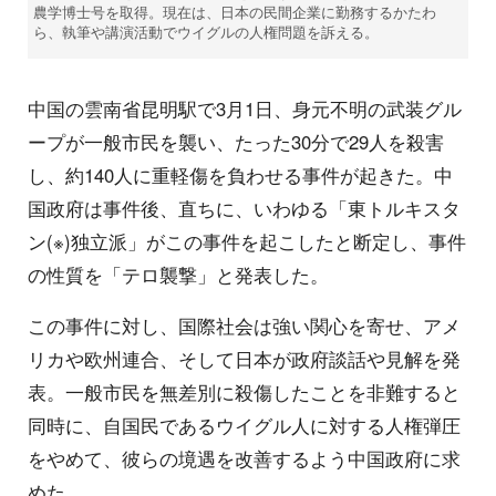
農学博士号を取得。現在は、日本の民間企業に勤務するかたわ
ら、執筆や講演活動でウイグルの人権問題を訴える。
中国の雲南省昆明駅で3月1日、身元不明の武装グル
ープが一般市民を襲い、たった30分で29人を殺害
し、約140人に重軽傷を負わせる事件が起きた。中
国政府は事件後、直ちに、いわゆる「東トルキスタ
ン(※)独立派」がこの事件を起こしたと断定し、事件
の性質を「テロ襲撃」と発表した。
この事件に対し、国際社会は強い関心を寄せ、アメ
リカや欧州連合、そして日本が政府談話や見解を発
表。一般市民を無差別に殺傷したことを非難すると
同時に、自国民であるウイグル人に対する人権弾圧
をやめて、彼らの境遇を改善するよう中国政府に求
めた。