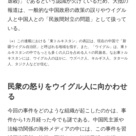
虐殺)」であるという認識が欠けているため、大抵の
報道は、一般的な中国政府の政策の誤りやウイグル
人と中国人との「民族間対立の問題」として扱って
いる。
（※）この連載における「東トルキスタン」の表記は、現在の中国で「新
疆ウイグル自治区」と呼ばれる地域を指す。また、「ウイグル」は、東ト
ルキスタンの中でもっとも多くの人口を占める人々の民族名。なお東トル
キスタンには、ウイグル人のほかに、ウズベク人、キルギス人、タタール
人、タジク人などが住む。
民衆の怒りをウイグル人に向かわせ
る
今回の事件をどのような組織が起こしたのかは、事
件から1カ月経った今でも謎である。中国民主派や
法輪功関係の海外メディアの中には、この事件を習