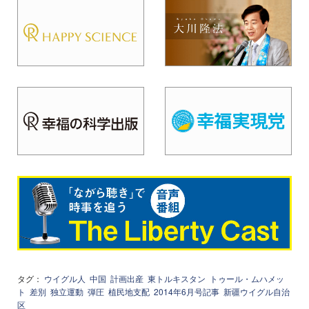
タグ：
ウイグル人
中国
計画出産
東トルキスタン
トゥール・ムハメッ
ト
差別
独立運動
弾圧
植民地支配
2014年6月号記事
新疆ウイグル自治
区