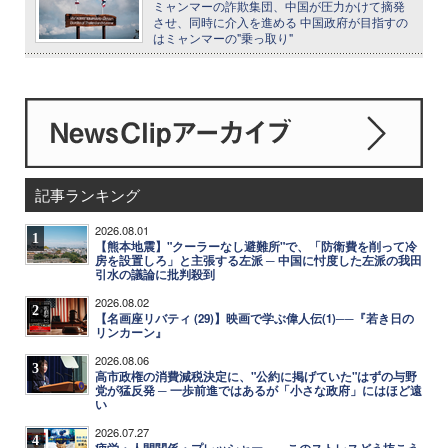
ミャンマーの詐欺集団、中国が圧力かけて摘発
させ、同時に介入を進める 中国政府が目指すの
はミャンマーの"乗っ取り"
記事ランキング
2026.08.01
1
【熊本地震】"クーラーなし避難所"で、「防衛費を削って冷
房を設置しろ」と主張する左派 ─ 中国に忖度した左派の我田
引水の議論に批判殺到
2026.08.02
2
【名画座リバティ (29)】映画で学ぶ偉人伝(1)──『若き日の
リンカーン』
2026.08.06
3
高市政権の消費減税決定に、"公約に掲げていた"はずの与野
党が猛反発 ─ 一歩前進ではあるが「小さな政府」にはほど遠
い
2026.07.27
4