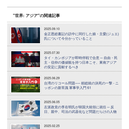
"世界: アジア"の関連記事
2025.09.10
金正恩総書記の訪中に同行した娘・主愛(ジュエ)
氏について今分かっていること
2025.07.30
タイ・カンボジアが即時停戦で合意 ─ 自由・民
主・信仰の価値観を持つ日本こそ、東南アジア
の安定に貢献するべき
2025.06.29
台湾のリコール問題── 頼総統の決死の一撃 - ニ
ッポンの新常識 軍事学入門 61
2025.06.05
左派政党の李在明氏が韓国大統領に就任 ─ 反
日、親中、司法の武器化など問題だらけの人物
2025.02.25