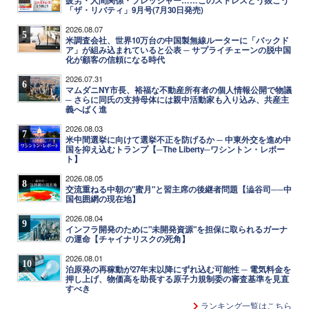
疲労・人間関係・プレッシャー……このストレスどう抜こう
「ザ・リバティ」9月号(7月30日発売)
2026.08.07
5
米調査会社、世界10万台の中国製無線ルーターに「バックド
ア」が組み込まれていると公表 ─ サプライチェーンの脱中国
化が顧客の信頼になる時代
2026.07.31
6
マムダニNY市長、裕福な不動産所有者の個人情報公開で物議
─ さらに同氏の支持母体には親中活動家も入り込み、共産主
義へばく進
2026.08.03
7
米中間選挙に向けて選挙不正を防げるか ─ 中東外交を進め中
国を抑え込むトランプ【─The Liberty─ワシントン・レポー
ト】
2026.08.05
8
交流重ねる中朝の"蜜月"と習主席の後継者問題【澁谷司──中
国包囲網の現在地】
2026.08.04
9
インフラ開発のために"未開発資源"を担保に取られるガーナ
の運命【チャイナリスクの死角】
2026.08.01
10
泊原発の再稼動が27年末以降にずれ込む可能性 ─ 電気料金を
押し上げ、物価高を助長する原子力規制委の審査基準を見直
すべき
ランキング一覧はこちら