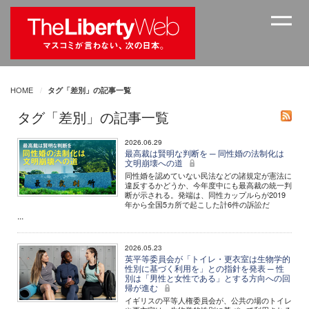
HOME
タグ「差別」の記事一覧
タグ「差別」の記事一覧
2026.06.29
最高裁は賢明な判断を ─ 同性婚の法制化は
文明崩壊への道
同性婚を認めていない民法などの諸規定が憲法に
違反するかどうか、今年度中にも最高裁の統一判
断が示される。発端は、同性カップルらが2019
年から全国5カ所で起こした計6件の訴訟だ
...
2026.05.23
英平等委員会が「トイレ・更衣室は生物学的
性別に基づく利用を」との指針を発表 ─ 性
別は「男性と女性である」とする方向への回
帰が進む
イギリスの平等人権委員会が、公共の場のトイレ