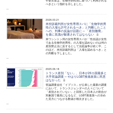
や更衣室は、生物学的性別に基づいて利用される
べきという指針を示しました。
...
2026.03.21
米控訴裁判所が女性専用スパに「生物学的男
性の入場も許可されるべき」と判断したこと
への、判事の反論が話題に ─ 「差別撤廃」
を盾に良識が駆逐されてはならない
米ワシントン州の女性専用スパが「性自認が女性
である生物学的男性」の入場を認めないのは州の
差別禁止法に反するとして法廷論争が続く中、こ
のほど、米控訴裁判所は「入場を認めるべき」と
の判断を下しました。
...
2025.06.18
トランス差別「ない」、日本が26カ国最多と
大手世論調査 ─ やはりLGBT推進政策に民意
はなかった
世論調査会社「イプソス」が公表した最新の調査
において、トランスジェンダーの人々について
「差別されていない」と回答した日本人の割合が
対象国で最高になるなど、LGBT推進策への冷め
た見方につながる数値が相次ぎました。
...