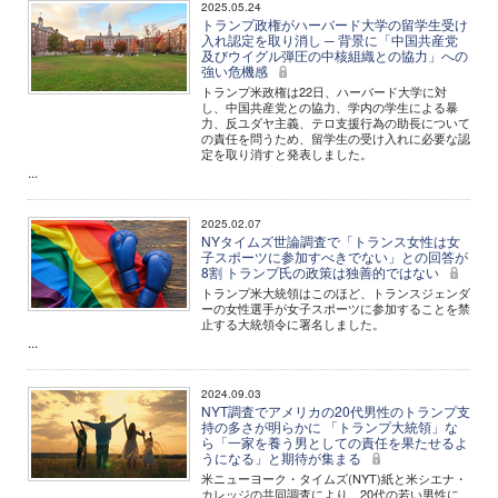
2025.05.24
トランプ政権がハーバード大学の留学生受け
入れ認定を取り消し ─ 背景に「中国共産党
及びウイグル弾圧の中核組織との協力」への
強い危機感
トランプ米政権は22日、ハーバード大学に対
し、中国共産党との協力、学内の学生による暴
力、反ユダヤ主義、テロ支援行為の助長について
の責任を問うため、留学生の受け入れに必要な認
定を取り消すと発表しました。
...
2025.02.07
NYタイムズ世論調査で「トランス女性は女
子スポーツに参加すべきでない」との回答が
8割 トランプ氏の政策は独善的ではない
トランプ米大統領はこのほど、トランスジェンダ
ーの女性選手が女子スポーツに参加することを禁
止する大統領令に署名しました。
...
2024.09.03
NYT調査でアメリカの20代男性のトランプ支
持の多さが明らかに 「トランプ大統領」な
ら「一家を養う男としての責任を果たせるよ
うになる」と期待が集まる
米ニューヨーク・タイムズ(NYT)紙と米シエナ・
カレッジの共同調査により、20代の若い男性に