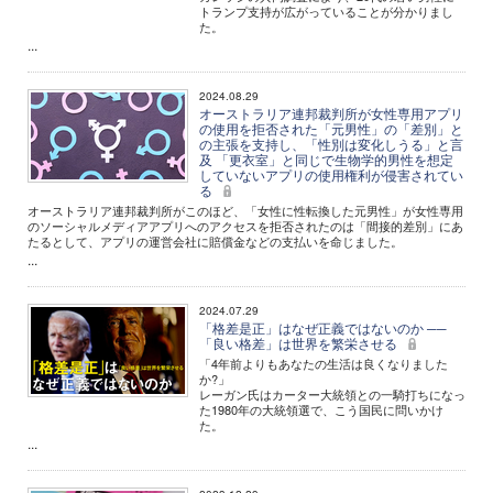
トランプ支持が広がっていることが分かりまし
た。
...
2024.08.29
オーストラリア連邦裁判所が女性専用アプリ
の使用を拒否された「元男性」の「差別」と
の主張を支持し、「性別は変化しうる」と言
及 「更衣室」と同じで生物学的男性を想定
していないアプリの使用権利が侵害されてい
る
オーストラリア連邦裁判所がこのほど、「女性に性転換した元男性」が女性専用
のソーシャルメディアアプリへのアクセスを拒否されたのは「間接的差別」にあ
たるとして、アプリの運営会社に賠償金などの支払いを命じました。
...
2024.07.29
「格差是正」はなぜ正義ではないのか ──
「良い格差」は世界を繁栄させる
「4年前よりもあなたの生活は良くなりました
か?」
レーガン氏はカーター大統領との一騎打ちになっ
た1980年の大統領選で、こう国民に問いかけ
た。
...