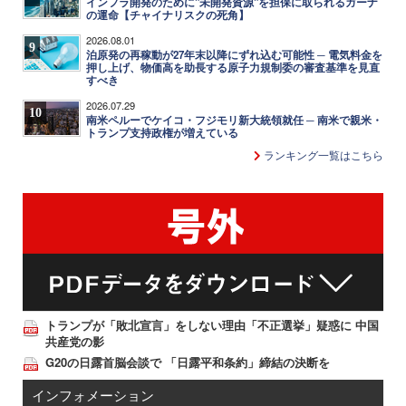
インフラ開発のために"未開発資源"を担保に取られるガーナ
の運命【チャイナリスクの死角】
2026.08.01
9
泊原発の再稼動が27年末以降にずれ込む可能性 ─ 電気料金を
押し上げ、物価高を助長する原子力規制委の審査基準を見直
すべき
2026.07.29
10
南米ペルーでケイコ・フジモリ新大統領就任 ─ 南米で親米・
トランプ支持政権が増えている
ランキング一覧はこちら
トランプが「敗北宣言」をしない理由「不正選挙」疑惑に 中国
共産党の影
G20の日露首脳会談で 「日露平和条約」締結の決断を
インフォメーション