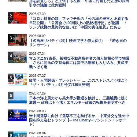
房を設置しろ」と主張する左派 ─ 中国に忖度した左派の我田
引水の議論に批判殺到
2026.07.30
2
「コロナ対策の顔」ファウチ氏の「公の場の発言と矛盾する
日記公開」「公聴会で100回以上の黙秘権行使」が物議 ─ ト
ランプ政権の最終的な狙いは「中国の責任追及」にある
2026.08.02
3
【名画座リバティ (29)】映画で学ぶ偉人伝(1)──『若き日の
リンカーン』
2026.07.31
4
マムダニNY市長、裕福な不動産所有者の個人情報公開で物議
─ さらに同氏の支持母体には親中活動家も入り込み、共産主
義へばく進
2026.07.27
5
疲労・人間関係・プレッシャー……このストレスどう抜こう
「ザ・リバティ」9月号(7月30日発売)
2026.07.29
6
日本の洋上風力から英大手が撤退を検討し、三菱離脱に続く
激震 ─ 政府はもう潔くエネルギー政策の転換を表明すべき
2026.08.03
7
米中間選挙に向けて選挙不正を防げるか ─ 中東外交を進め中
国を抑え込むトランプ【─The Liberty─ワシントン・レポー
ト】
2026.08.04
8