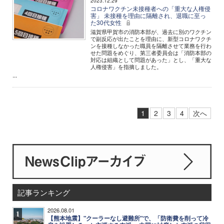
2023.12.29
コロナワクチン未接種者への「重大な人権侵
害」 未接種を理由に隔離され、退職に至っ
た30代女性
滋賀県甲賀市の消防本部が、過去に別のワクチン
で副反応が出たことを理由に、新型コロナワクチ
ンを接種しなかった職員を隔離させて業務を行わ
せた問題をめぐり、第三者委員会は「消防本部の
対応は組織として問題があった」とし、「重大な
人権侵害」を指摘しました。
...
1
2
3
4
次へ
記事ランキング
2026.08.01
1
【熊本地震】"クーラーなし避難所"で、「防衛費を削って冷