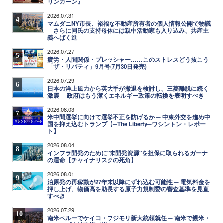
リンカーン』
2026.07.31
4
マムダニNY市長、裕福な不動産所有者の個人情報公開で物議
─ さらに同氏の支持母体には親中活動家も入り込み、共産主
義へばく進
2026.07.27
5
疲労・人間関係・プレッシャー……このストレスどう抜こう
「ザ・リバティ」9月号(7月30日発売)
2026.07.29
6
日本の洋上風力から英大手が撤退を検討し、三菱離脱に続く
激震 ─ 政府はもう潔くエネルギー政策の転換を表明すべき
2026.08.03
7
米中間選挙に向けて選挙不正を防げるか ─ 中東外交を進め中
国を抑え込むトランプ【─The Liberty─ワシントン・レポー
ト】
2026.08.04
8
インフラ開発のために"未開発資源"を担保に取られるガーナ
の運命【チャイナリスクの死角】
2026.08.01
9
泊原発の再稼動が27年末以降にずれ込む可能性 ─ 電気料金を
押し上げ、物価高を助長する原子力規制委の審査基準を見直
すべき
2026.07.29
10
南米ペルーでケイコ・フジモリ新大統領就任 ─ 南米で親米・