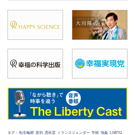
タグ：
転生輪廻
差別
憑依霊
トランスジェンダー
学校
強姦
LGBTQ