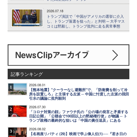
2026.07.18
トランプ演説で「中国がアメリカの選挙に介入
し、トランプ落選を狙った」と判明 ─ 大手マス
コミは黙殺し、トランプ批判に走る異常事態
記事ランキング
2026.08.01
1
【熊本地震】"クーラーなし避難所"で、「防衛費を削って冷
房を設置しろ」と主張する左派 ─ 中国に忖度した左派の我田
引水の議論に批判殺到
2026.07.30
2
「コロナ対策の顔」ファウチ氏の「公の場の発言と矛盾する
日記公開」「公聴会で100回以上の黙秘権行使」が物議 ─ ト
ランプ政権の最終的な狙いは「中国の責任追及」にある
2026.08.02
3
【名画座リバティ (29)】映画で学ぶ偉人伝(1)──『若き日の