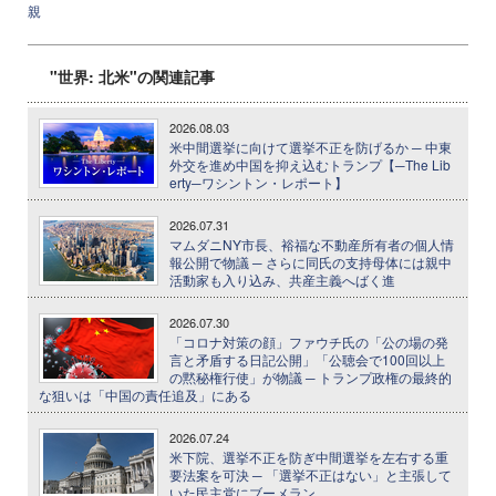
親
"世界: 北米"の関連記事
2026.08.03
米中間選挙に向けて選挙不正を防げるか ─ 中東
外交を進め中国を抑え込むトランプ【─The Lib
erty─ワシントン・レポート】
2026.07.31
マムダニNY市長、裕福な不動産所有者の個人情
報公開で物議 ─ さらに同氏の支持母体には親中
活動家も入り込み、共産主義へばく進
2026.07.30
「コロナ対策の顔」ファウチ氏の「公の場の発
言と矛盾する日記公開」「公聴会で100回以上
の黙秘権行使」が物議 ─ トランプ政権の最終的
な狙いは「中国の責任追及」にある
2026.07.24
米下院、選挙不正を防ぎ中間選挙を左右する重
要法案を可決 ─ 「選挙不正はない」と主張して
いた民主党にブーメラン