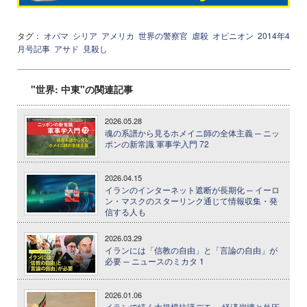
タグ：
オバマ
シリア
アメリカ
世界の警察官
虐殺
オピニオン
2014年4
月号記事
アサド
見殺し
"世界: 中東"の関連記事
2026.05.28
魂の系譜から見るホメイニ師の全体主義 ─ ニッ
ポンの新常識 軍事学入門 72
2026.04.15
イランのインターネット遮断が長期化 ─ イーロ
ン・マスクのスターリンク通じて情報収集・発
信する人も
2026.03.29
イランには「信教の自由」と「言論の自由」が
必要 ─ ニュースのミカタ 1
2026.01.06
イランで続く大規模抗議デモ ─ 経済崩壊と外圧