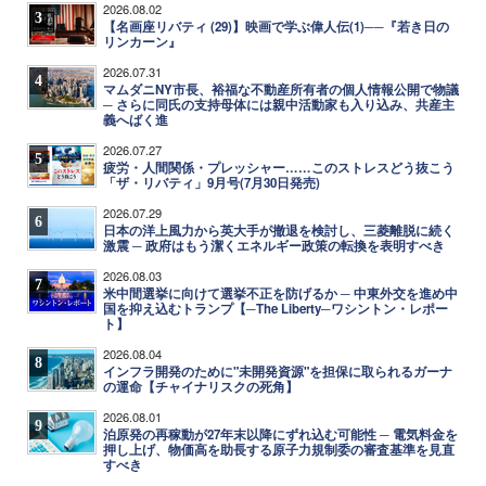
2026.08.02
3
【名画座リバティ (29)】映画で学ぶ偉人伝(1)──『若き日の
リンカーン』
2026.07.31
4
マムダニNY市長、裕福な不動産所有者の個人情報公開で物議
─ さらに同氏の支持母体には親中活動家も入り込み、共産主
義へばく進
2026.07.27
5
疲労・人間関係・プレッシャー……このストレスどう抜こう
「ザ・リバティ」9月号(7月30日発売)
2026.07.29
6
日本の洋上風力から英大手が撤退を検討し、三菱離脱に続く
激震 ─ 政府はもう潔くエネルギー政策の転換を表明すべき
2026.08.03
7
米中間選挙に向けて選挙不正を防げるか ─ 中東外交を進め中
国を抑え込むトランプ【─The Liberty─ワシントン・レポー
ト】
2026.08.04
8
インフラ開発のために"未開発資源"を担保に取られるガーナ
の運命【チャイナリスクの死角】
2026.08.01
9
泊原発の再稼動が27年末以降にずれ込む可能性 ─ 電気料金を
押し上げ、物価高を助長する原子力規制委の審査基準を見直
すべき