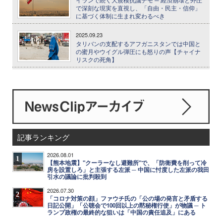
で深刻な現実を直視し、「自由・民主・信仰」
に基づく体制に生まれ変わるべき
2025.09.23
タリバンの支配するアフガニスタンでは中国と
の蜜月やウイグル弾圧にも怒りの声【チャイナ
リスクの死角】
記事ランキング
2026.08.01
1
【熊本地震】"クーラーなし避難所"で、「防衛費を削って冷
房を設置しろ」と主張する左派 ─ 中国に忖度した左派の我田
引水の議論に批判殺到
2026.07.30
2
「コロナ対策の顔」ファウチ氏の「公の場の発言と矛盾する
日記公開」「公聴会で100回以上の黙秘権行使」が物議 ─ ト
ランプ政権の最終的な狙いは「中国の責任追及」にある