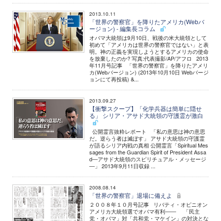
2013.10.11
「世界の警察官」を降りたアメリカ(Webバ
ージョン) - 編集長コラム
オバマ大統領は9月10日、戦後の米大統領として
初めて「アメリカは世界の警察官ではない」と表
明。神の正義を実現しようとするアメリカの使命
を放棄したのか? 写真:代表撮影/AP/アフロ 2013
年11月号記事 「世界の警察官」を降りたアメリ
カ(Webバージョン) (2013年10月10日 Webバージ
ョンにて再投稿) &...
2013.09.27
【衝撃スクープ】「化学兵器は簡単に隠せ
る」 シリア・アサド大統領の守護霊が激白
公開霊言抜粋レポート 「私の意思は神の意思
だ。逆らう者は滅ぼす」 アサド大統領の守護霊
が語るシリア内戦の真相 公開霊言「Spiritual Mes
sages from the Guardian Spirit of President Assa
d―アサド大統領のスピリチュアル・メッセージ
―」 2013年9月11日収録 ...
2008.08.14
「世界の警察官」退場に備えよ
２００８年１０月号記事 リバティ・オピニオン
アメリカ大統領選でオバマ有利―― 「民主
党・オバマ」対「共和党・マケイン」の対決とな