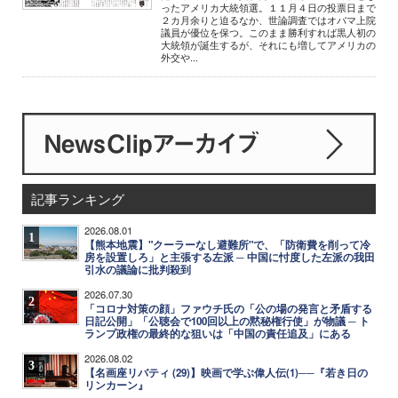
ったアメリカ大統領選。１１月４日の投票日まで
２カ月余りと迫るなか、世論調査ではオバマ上院
議員が優位を保つ。このまま勝利すれば黒人初の
大統領が誕生するが、それにも増してアメリカの
外交や...
記事ランキング
2026.08.01
1
【熊本地震】"クーラーなし避難所"で、「防衛費を削って冷
房を設置しろ」と主張する左派 ─ 中国に忖度した左派の我田
引水の議論に批判殺到
2026.07.30
2
「コロナ対策の顔」ファウチ氏の「公の場の発言と矛盾する
日記公開」「公聴会で100回以上の黙秘権行使」が物議 ─ ト
ランプ政権の最終的な狙いは「中国の責任追及」にある
2026.08.02
3
【名画座リバティ (29)】映画で学ぶ偉人伝(1)──『若き日の
リンカーン』