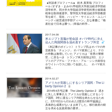
●対談者プロフィール● 鈴木 真実哉 プロフィ
ール (すずき・まみや)早稲田大学政治経済学部経
済学科卒。同大学大学院経済学研究科博士後期過
程単位取得後退学。聖学院大学政治経済学部教授
等を経て、現在、ハッピー・サイエンス・ユニバ
ーシティ経営成功学部ディーン。主な著書に『格
差社会で日本は勝つ』(幸福の科学...
2017.04.08
米エジプト首脳が初会談 オバマ時代に冷え
込んだ両国関係を温め直すトランプ外交
《本記事のポイント》 トランプ氏はオバマの外
交政策を「チェンジ」 オバマ政策により、テロ
の件数は激増していた アメリカは「世界の警察
官」に戻るべき トランプ米大統領は3日、エジ
プトのアブデル・ファタハ・アル・シシ大統領を
ホワイトハウスに招いて会談した。 オバマ前大
統領...
2014.02.27
アメリカが見殺しにするシリア国民 - The Li
berty Opinion 2
2014年4月号記事 The Liberty Opinion 2 遅き
に失した軍事介入 アメリカが見殺しにするシリ
ア国民 3年に渡るシリア内戦を終わらせるため
に、2月10日から行われた2度目の和平協議は、
具体的な成果がないまま終了した。移行政府の樹
立を求める反政府側の要求...