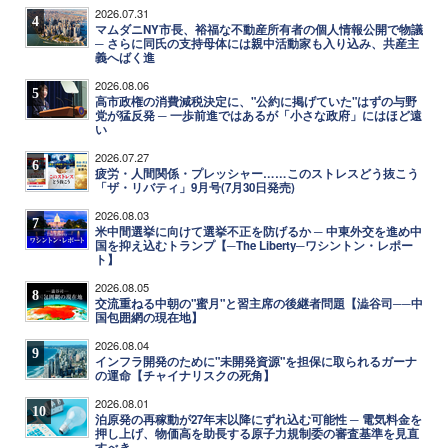
2026.07.31
4
マムダニNY市長、裕福な不動産所有者の個人情報公開で物議
─ さらに同氏の支持母体には親中活動家も入り込み、共産主
義へばく進
2026.08.06
5
高市政権の消費減税決定に、"公約に掲げていた"はずの与野
党が猛反発 ─ 一歩前進ではあるが「小さな政府」にはほど遠
い
2026.07.27
6
疲労・人間関係・プレッシャー……このストレスどう抜こう
「ザ・リバティ」9月号(7月30日発売)
2026.08.03
7
米中間選挙に向けて選挙不正を防げるか ─ 中東外交を進め中
国を抑え込むトランプ【─The Liberty─ワシントン・レポー
ト】
2026.08.05
8
交流重ねる中朝の"蜜月"と習主席の後継者問題【澁谷司──中
国包囲網の現在地】
2026.08.04
9
インフラ開発のために"未開発資源"を担保に取られるガーナ
の運命【チャイナリスクの死角】
2026.08.01
10
泊原発の再稼動が27年末以降にずれ込む可能性 ─ 電気料金を
押し上げ、物価高を助長する原子力規制委の審査基準を見直
すべき