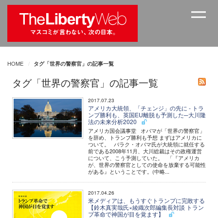
HOME
タグ「世界の警察官」の記事一覧
タグ「世界の警察官」の記事一覧
2017.07.23
アメリカ大統領、「チェンジ」の先に - トラ
ンプ勝利も、英国EU離脱も予測した─大川隆
法の未来分析2020
アメリカ国会議事堂 オバマが「世界の警察官」
を辞め、トランプ勝利も予想 まずはアメリカに
ついて。 バラク・オバマ氏が大統領に就任する
前である2008年11月、大川総裁はその政権運営
について、こう予測していた。 「『アメリカ
が、世界の警察官としての使命を放棄する可能性
がある』ということです。(中略...
2017.04.26
米メディアは、もうすぐトランプに完敗する
【鈴木真実哉氏×綾織次郎編集長対談 トラン
プ革命で神国が目を覚ます】