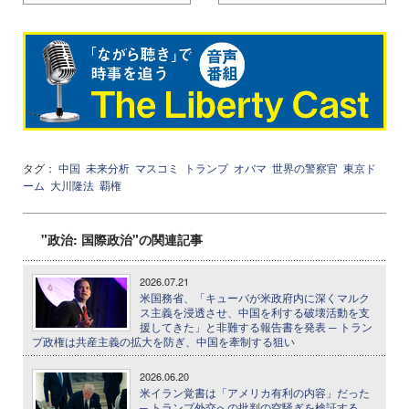
タグ：
中国
未来分析
マスコミ
トランプ
オバマ
世界の警察官
東京ド
ーム
大川隆法
覇権
"政治: 国際政治"の関連記事
2026.07.21
米国務省、「キューバが米政府内に深くマルク
ス主義を浸透させ、中国を利する破壊活動を支
援してきた」と非難する報告書を発表 ─ トラン
プ政権は共産主義の拡大を防ぎ、中国を牽制する狙い
2026.06.20
米イラン覚書は「アメリカ有利の内容」だった
─ トランプ外交への批判の空騒ぎを検証する