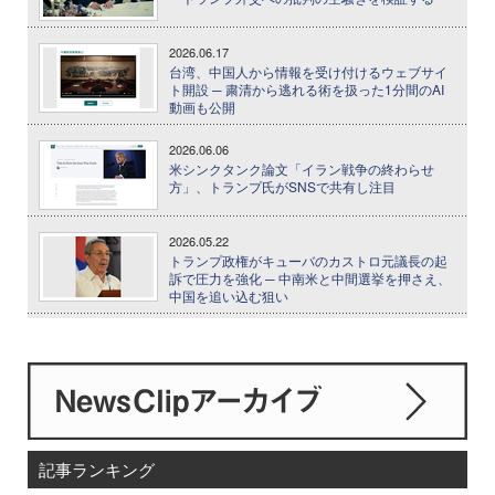
2026.06.17
台湾、中国人から情報を受け付けるウェブサイ
ト開設 ─ 粛清から逃れる術を扱った1分間のAI
動画も公開
2026.06.06
米シンクタンク論文「イラン戦争の終わらせ
方」、トランプ氏がSNSで共有し注目
2026.05.22
トランプ政権がキューバのカストロ元議長の起
訴で圧力を強化 ─ 中南米と中間選挙を押さえ、
中国を追い込む狙い
記事ランキング