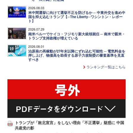
2026.08.03
8
米中間選挙に向けて選挙不正を防げるか ─ 中東外交を進め中
国を抑え込むトランプ【─The Liberty─ワシントン・レポー
ト】
2026.07.29
9
南米ペルーでケイコ・フジモリ新大統領就任 ─ 南米で親米・
トランプ支持政権が増えている
2026.08.01
10
泊原発の再稼動が27年末以降にずれ込む可能性 ─ 電気料金を
押し上げ、物価高を助長する原子力規制委の審査基準を見直
すべき
ランキング一覧はこちら
トランプが「敗北宣言」をしない理由「不正選挙」疑惑に 中国
共産党の影