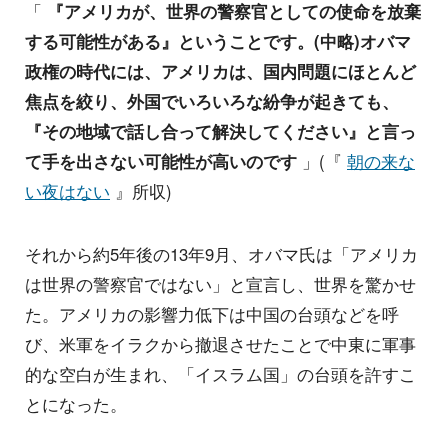
「
『アメリカが、世界の警察官としての使命を放棄
する可能性がある』ということです。(中略)オバマ
政権の時代には、アメリカは、国内問題にほとんど
焦点を絞り、外国でいろいろな紛争が起きても、
『その地域で話し合って解決してください』と言っ
て手を出さない可能性が高いのです
」(『
朝の来な
い夜はない
』所収)
それから約5年後の13年9月、オバマ氏は「アメリカ
は世界の警察官ではない」と宣言し、世界を驚かせ
た。アメリカの影響力低下は中国の台頭などを呼
び、米軍をイラクから撤退させたことで中東に軍事
的な空白が生まれ、「イスラム国」の台頭を許すこ
とになった。