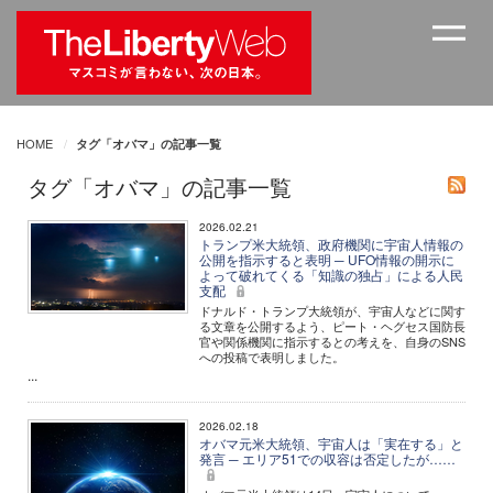
HOME
タグ「オバマ」の記事一覧
タグ「オバマ」の記事一覧
2026.02.21
トランプ米大統領、政府機関に宇宙人情報の
公開を指示すると表明 ─ UFO情報の開示に
よって破れてくる「知識の独占」による人民
支配
ドナルド・トランプ大統領が、宇宙人などに関す
る文章を公開するよう、ピート・ヘグセス国防長
官や関係機関に指示するとの考えを、自身のSNS
への投稿で表明しました。
...
2026.02.18
オバマ元米大統領、宇宙人は「実在する」と
発言 ─ エリア51での収容は否定したが……