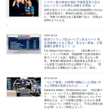
バイデン新大統領が就任 守護霊霊言で示さ
れたバイデンが世界を分断する理由
米民主党のバイデン氏が20日(現地時間)に行われ
た就任宣誓式で、第46代大統領に正式就任し
た。78歳での就任は史上最高齢であり、任期は2
025年までとなる。
...
2020.09.24
経済でトランプ氏がバイデン氏をリード 民
主党政権になると実は「見えない税金」が貧
困層を直撃する！？
Fox NewsのYouTubeより。 《本記事のポイン
ト》 トランプ大統領、世論調査では経済政策の
面でバイデンを抜く 規制は「目に見えない税
金」 菅首相の構造改革と最低賃金は矛盾 あべこ
べな政策では経済の浮上は期待できない 「民
主党は黒人の暴動ばかり論じていて、経済...
2018.02.24
「ロシア疑惑」が時間の無駄だった理由 13
人と3団体が起訴されたが……
Katherine Welles / Shutterstock.com 《本記事の
ポイント》 ロシア人と露関係団体の起訴によっ
て、「ロシア疑惑」の潔白が明らかに ロシアの
選挙介入は、オバマ政権の怠慢によるもの 捜査
すべきはトランプ陣営ではなく、不当な捜査を続
けるFBI トランプ陣営とロシア...