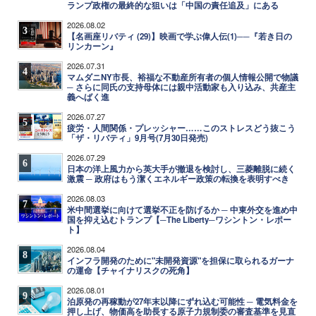
ランプ政権の最終的な狙いは「中国の責任追及」にある
2026.08.02
3
【名画座リバティ (29)】映画で学ぶ偉人伝(1)──『若き日の
リンカーン』
2026.07.31
4
マムダニNY市長、裕福な不動産所有者の個人情報公開で物議
─ さらに同氏の支持母体には親中活動家も入り込み、共産主
義へばく進
2026.07.27
5
疲労・人間関係・プレッシャー……このストレスどう抜こう
「ザ・リバティ」9月号(7月30日発売)
2026.07.29
6
日本の洋上風力から英大手が撤退を検討し、三菱離脱に続く
激震 ─ 政府はもう潔くエネルギー政策の転換を表明すべき
2026.08.03
7
米中間選挙に向けて選挙不正を防げるか ─ 中東外交を進め中
国を抑え込むトランプ【─The Liberty─ワシントン・レポー
ト】
2026.08.04
8
インフラ開発のために"未開発資源"を担保に取られるガーナ
の運命【チャイナリスクの死角】
2026.08.01
9
泊原発の再稼動が27年末以降にずれ込む可能性 ─ 電気料金を
押し上げ、物価高を助長する原子力規制委の審査基準を見直