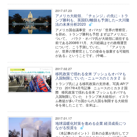
2017.07.23
アメリカ大統領、「チェンジ」の先に - トラ
ンプ勝利も、英国EU離脱も予測した─大川隆
法の未来分析2020
アメリカ国会議事堂 オバマが「世界の警察官」
を辞め、トランプ勝利も予想 まずはアメリカに
ついて。 バラク・オバマ氏が大統領に就任する
前である2008年11月、大川総裁はその政権運営
について、こう予測していた。 「『アメリカ
が、世界の警察官としての使命を放棄する可能性
がある』ということです。(中略...
2017.02.27
移民政策で揺れる全米 ブッシュもオバマも
入国制限していた - ニュースのミカタ 2
トランプ氏による移民政策の支持者。写真:AP/ア
フロ 2017年4月号記事 ニュースのミカタ 2 国
際 移民政策で揺れる全米 ブッシュもオバマも
入国制限していた トランプ米大統領が、イスラ
ム教徒が多い7カ国からの入国を制限する大統領
令を発したことで、全米は...
2017.01.17
地球温暖化対策を進める企業 経済成長につ
ながる投資を
《本記事のポイント》 日本の企業が先行してフ