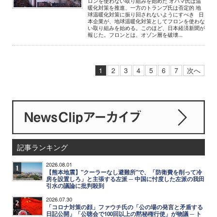
ロンを使わない取り組みを始めた オバマ氏は温
暖化対策を推進、一方のトランプ氏は否定的 地
球温暖化対策に振り回されないようにすべき 日
本企業が、地球温暖化対策としてフロンを使わな
い取り組みを始める。このほど、日本経済新聞が
報じた。フロンとは、オゾン層を破壊...
1
2
3
4
5
6
7
次へ
記事ランキング
2026.08.01
1
【熊本地震】"クーラーなし避難所"で、「防衛費を削って冷
房を設置しろ」と主張する左派 ─ 中国に忖度した左派の我田
引水の議論に批判殺到
2026.07.30
2
「コロナ対策の顔」ファウチ氏の「公の場の発言と矛盾する
日記公開」「公聴会で100回以上の黙秘権行使」が物議 ─ ト