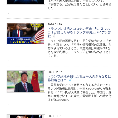
オバマ元米大統領は14日、宇宙人について、
「実在する。だが私は見たことはない」と語りま
した。
...
2024.01.29
トランプの復活とコロナの再来 - Part 2 マス
コミが隠したがるトランプ好調とバイデン苦
戦
トランプ氏の再選を阻む、民主党勢力による「妨
害」が凄まじい。「司法や情報機関の武器化」と
指摘されているように、民主党側は司法やCIAな
どを政治利用し、トランプ氏を追い詰めようとし
ている。
...
2021.02.07
トランプ政権を倒した習近平氏のさらなる世
界戦略とは？
中国共産党にとって宿敵とも言える存在だったト
ランプ米政権は退場し、中国とのつながりが疑わ
れるバイデン氏が大統領に就任した。中国は、選
挙の大勢が決まった時点で香港民主派への締め付
けを強め始めた。
...
2021.01.21